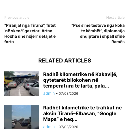
Previous article
Next article
“Piranjat nga Tirana”, futet
“Pse s’më testove nga koka
‘në skenë’ gazetari Artan
te këmbët”, diplomatja
Hoxha dhe nxjerr detajet e
shqiptare i shpall sfidë
forta
Ramës
RELATED ARTICLES
Radhë kilometrike në Kakavijë,
qytetarët bllokohen në
temperatura të larta, pala...
admin
-
07/08/2026
Radhët kilometrike të trafikut në
aksin Tiranë–Elbasan, “Google
Maps” e heq...
admin
-
07/08/2026