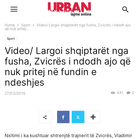
Home
Sport
Video/ Largoi shqiptarët nga fusha, Zvicrës i ndodh ajo
që nuk pritej...
Sport
Video/ Largoi shqiptarët nga
fusha, Zvicrës i ndodh ajo që
nuk pritej në fundin e
ndeshjes
441
0
27/03/2019
Nxitimi i ka kushtuar shtrenjtë trajnerit të Zvicrës, Vladimir