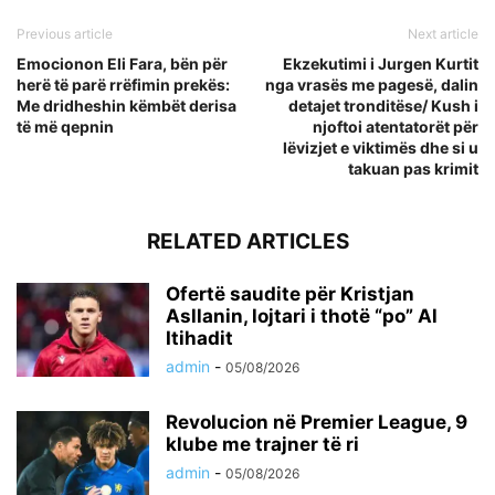
Previous article
Next article
Emocionon Eli Fara, bën për
Ekzekutimi i Jurgen Kurtit
herë të parë rrëfimin prekës:
nga vrasës me pagesë, dalin
Me dridheshin këmbët derisa
detajet tronditëse/ Kush i
të më qepnin
njoftoi atentatorët për
lëvizjet e viktimës dhe si u
takuan pas krimit
RELATED ARTICLES
Ofertë saudite për Kristjan
Asllanin, lojtari i thotë “po” Al
Itihadit
admin
-
05/08/2026
Revolucion në Premier League, 9
klube me trajner të ri
admin
-
05/08/2026