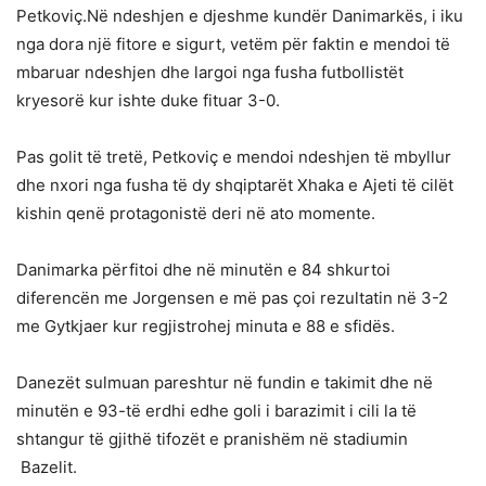
Petkoviç.Në ndeshjen e djeshme kundër Danimarkës, i iku
nga dora një fitore e sigurt, vetëm për faktin e mendoi të
mbaruar ndeshjen dhe largoi nga fusha futbollistët
kryesorë kur ishte duke fituar 3-0.
Pas golit të tretë, Petkoviç e mendoi ndeshjen të mbyllur
dhe nxori nga fusha të dy shqiptarët Xhaka e Ajeti të cilët
kishin qenë protagonistë deri në ato momente.
Danimarka përfitoi dhe në minutën e 84 shkurtoi
diferencën me Jorgensen e më pas çoi rezultatin në 3-2
me Gytkjaer kur regjistrohej minuta e 88 e sfidës.
Danezët sulmuan pareshtur në fundin e takimit dhe në
minutën e 93-të erdhi edhe goli i barazimit i cili la të
shtangur të gjithë tifozët e pranishëm në stadiumin
Bazelit.