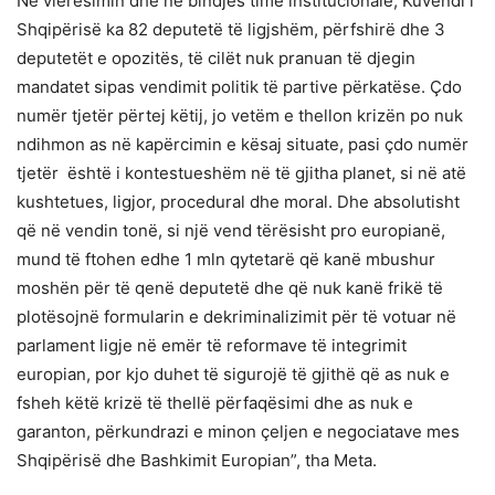
Në vlerësimin dhe në bindjes time institucionale, Kuvendi i
Shqipërisë ka 82 deputetë të ligjshëm, përfshirë dhe 3
deputetët e opozitës, të cilët nuk pranuan të djegin
mandatet sipas vendimit politik të partive përkatëse. Çdo
numër tjetër përtej këtij, jo vetëm e thellon krizën po nuk
ndihmon as në kapërcimin e kësaj situate, pasi çdo numër
tjetër është i kontestueshëm në të gjitha planet, si në atë
kushtetues, ligjor, procedural dhe moral. Dhe absolutisht
që në vendin tonë, si një vend tërësisht pro europianë,
mund të ftohen edhe 1 mln qytetarë që kanë mbushur
moshën për të qenë deputetë dhe që nuk kanë frikë të
plotësojnë formularin e dekriminalizimit për të votuar në
parlament ligje në emër të reformave të integrimit
europian, por kjo duhet të sigurojë të gjithë që as nuk e
fsheh këtë krizë të thellë përfaqësimi dhe as nuk e
garanton, përkundrazi e minon çeljen e negociatave mes
Shqipërisë dhe Bashkimit Europian”, tha Meta.