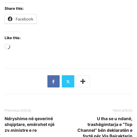
Share this:
Facebook
Like this:
Loading…
Previous article
Next article
Ndryshime në qeverinë
U tha se u ndanë,
shqiptare, emërohet një
trashëgimtarja e “Top
zv.ministre e re
Channel” bën deklaratën e
fortë për Vis Bajraktarin