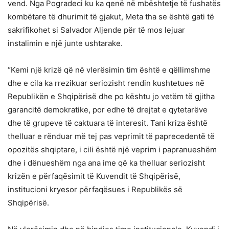
vend. Nga Pogradeci ku ka qenë në mbështetje të fushatës
kombëtare të dhurimit të gjakut, Meta tha se është gati të
sakrifikohet si Salvador Aljende për të mos lejuar
instalimin e një junte ushtarake.
“Kemi një krizë që në vlerësimin tim është e qëllimshme
dhe e cila ka rrezikuar seriozisht rendin kushtetues në
Republikën e Shqipërisë dhe po kështu jo vetëm të gjitha
garancitë demokratike, por edhe të drejtat e qytetarëve
dhe të grupeve të caktuara të interesit. Tani kriza është
thelluar e rënduar më tej pas veprimit të paprecedentë të
opozitës shqiptare, i cili është një veprim i papranueshëm
dhe i dënueshëm nga ana ime që ka thelluar seriozisht
krizën e përfaqësimit të Kuvendit të Shqipërisë,
institucioni kryesor përfaqësues i Republikës së
Shqipërisë.