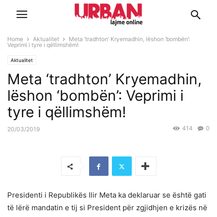
Home
Aktualitet
Meta ‘tradhton’ Kryemadhin, lëshon ‘bombën’:
Veprimi i tyre i qëllimshëm!
Aktualitet
Meta ‘tradhton’ Kryemadhin,
lëshon ‘bombën’: Veprimi i
tyre i qëllimshëm!
414
0
20/03/2019
Presidenti i Republikës Ilir Meta ka deklaruar se është gati
të lërë mandatin e tij si President për zgjidhjen e krizës në