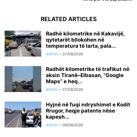
RELATED ARTICLES
Radhë kilometrike në Kakavijë,
qytetarët bllokohen në
temperatura të larta, pala...
admin
-
07/08/2026
Radhët kilometrike të trafikut në
aksin Tiranë–Elbasan, “Google
Maps” e heq...
admin
-
07/08/2026
Hyjnë në fuqi ndryshimet e Kodit
Rrugor, heqje patente nëse
kapesh...
admin
-
06/08/2026