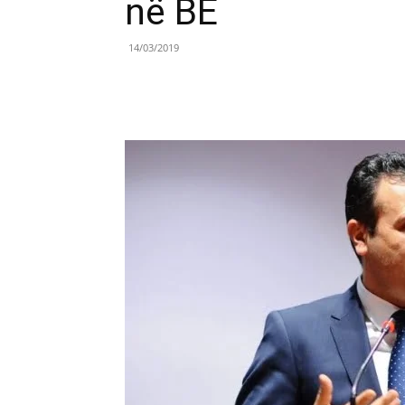
në BE
14/03/2019
Share