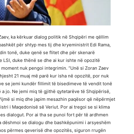
aev, ka kërkuar dialog politik në Shqipëri me qëllim
ashkët për shtyp mes tij dhe kryeministrit Edi Rama,
din tonë, duke qenë se flitet dhe për skenarë
 LSI, duke thënë se dhe ai kur ishte në opozitë
jë moment nuk pengoi integrimin. “Unë si Zoran Zaev
thjesht 21 muaj më parë kur isha në opozitë, por nuk
e se jemi kundër fillimit të bisedimeve të vendit tonë
a jo. Ne jemi miq të gjithë qytetarëve të Shqipërisë,
. Vijmë si miq dhe japim mesazhin paqësor që nëpërmjet
stri i Maqedonisë së Veriut. Por ai tregoi se si klima
s dialogut. Por ai tha se punoi fort për të ardhmen
na dëshmoi se dialogu dhe bashkëpunimi i arsyeshëm
mos përmes qeverisë dhe opozitës, siguron rrugën