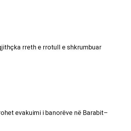
gjithçka rreth e rrotull e shkrumbuar
rohet evakuimi i banorëve në Barabit–