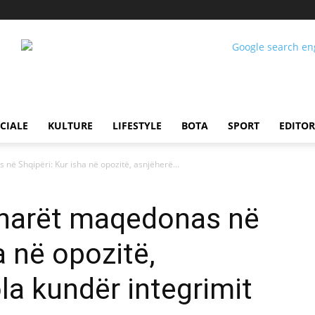
CIALE
KULTURE
LIFESTYLE
BOTA
SPORT
EDITOR
në Shqipëri: Kur isha në opozitë, asnjëherë...
kenarët maqedonas në
a në opozitë,
la kundër integrimit