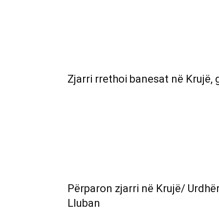
Zjarri rrethoi banesat në Krujë, 
Përparon zjarri në Krujë/ Urdhë
Lluban