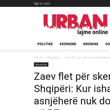
Sign in / Join
URBAN
Lajme
POLITIKE
EKONOMI
KRONIKE
SO
Home
Aktualitet
Zaev flet për skenarët maqedonas 
Aktualitet
Zaev flet për s
Shqipëri: Kur ish
asnjëherë nuk do