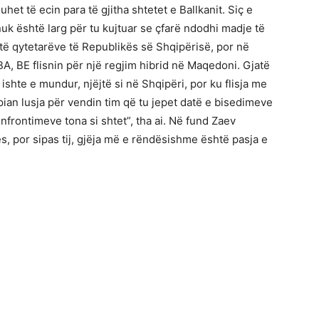
uhet të ecin para të gjitha shtetet e Ballkanit. Siç e
uk është larg për tu kujtuar se çfarë ndodhi madje të
të qytetarëve të Republikës së Shqipërisë, por në
, BE flisnin për një regjim hibrid në Maqedoni. Gjatë
shte e mundur, njëjtë si në Shqipëri, por ku flisja me
pian lusja për vendin tim që tu jepet datë e bisedimeve
konfrontimeve tona si shtet”, tha ai. Në fund Zaev
tës, por sipas tij, gjëja më e rëndësishme është pasja e