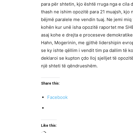
para për shtetin, kjo është rruga nga e cila d
thash ne ishim opozitë para 21 muajsh, kjo n
bëjmë paralele me vendin tuaj. Ne jemi miq 
kohën kur unë isha opozitë raportet me SHBA
asaj kohe e drejta e proceseve demokratike i
Hahn, Mogerinin, me gjithë lidershipin evro
se ky ishte qëllim i vendit tim pa dallim të 
deklaroi se kupton çdo lloj sjelljet të opozi
një shteti të qëndrueshëm.
Share this:
Facebook
Like this: