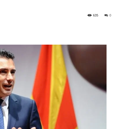
635
0