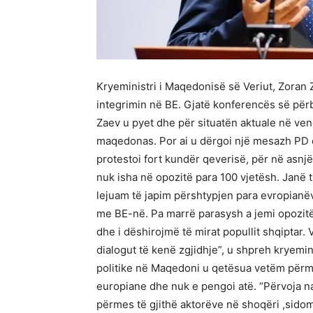
Kryeministri i Maqedonisë së Veriut, Zoran Z
integrimin në BE. Gjatë konferencës së përb
Zaev u pyet dhe për situatën aktuale në ven
maqedonas. Por ai u dërgoi një mesazh PD e
protestoi fort kundër qeverisë, për në asn
nuk isha në opozitë para 100 vjetësh. Janë 
lejuam të japim përshtypjen para evropianëv
me BE-në. Pa marrë parasysh a jemi opozitë 
dhe i dëshirojmë të mirat popullit shqiptar
dialogut të kenë zgjidhje”, u shpreh kryemini
politike në Maqedoni u qetësua vetëm përme
europiane dhe nuk e pengoi atë. “Përvoja 
përmes të gjithë aktorëve në shoqëri ,sido