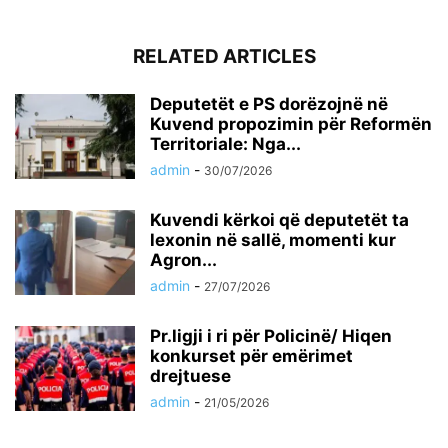
RELATED ARTICLES
Deputetët e PS dorëzojnë në
Kuvend propozimin për Reformën
Territoriale: Nga...
admin
-
30/07/2026
Kuvendi kërkoi që deputetët ta
lexonin në sallë, momenti kur
Agron...
admin
-
27/07/2026
Pr.ligji i ri për Policinë/ Hiqen
konkurset për emërimet
drejtuese
admin
-
21/05/2026