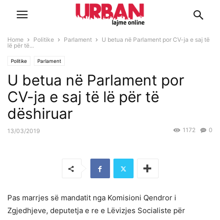
Home
Politike
Parlament
U betua në Parlament por CV-ja e saj të
lë për të...
Politike
Parlament
U betua në Parlament por
CV-ja e saj të lë për të
dëshiruar
1172
0
13/03/2019
Pas marrjes së mandatit nga Komisioni Qendror i
Zgjedhjeve, deputetja e re e Lëvizjes Socialiste për