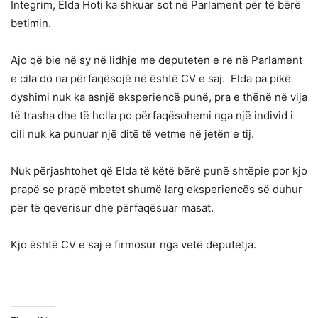
Integrim, Elda Hoti ka shkuar sot në Parlament për të bërë
betimin.
Ajo që bie në sy në lidhje me deputeten e re në Parlament
e cila do na përfaqësojë në është CV e saj. Elda pa pikë
dyshimi nuk ka asnjë eksperiencë punë, pra e thënë në vija
të trasha dhe të holla po përfaqësohemi nga një individ i
cili nuk ka punuar një ditë të vetme në jetën e tij.
Nuk përjashtohet që Elda të këtë bërë punë shtëpie por kjo
prapë se prapë mbetet shumë larg eksperiencës së duhur
për të qeverisur dhe përfaqësuar masat.
Kjo është CV e saj e firmosur nga vetë deputetja.