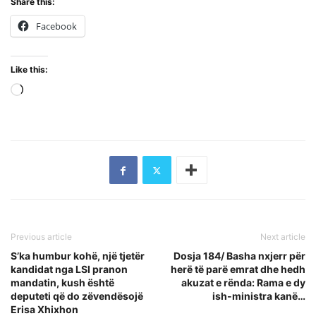
Share this:
Facebook
Like this:
Loading…
Previous article
Next article
S’ka humbur kohë, një tjetër
Dosja 184/ Basha nxjerr për
kandidat nga LSI pranon
herë të parë emrat dhe hedh
mandatin, kush është
akuzat e rënda: Rama e dy
deputeti që do zëvendësojë
ish-ministra kanë…
Erisa Xhixhon