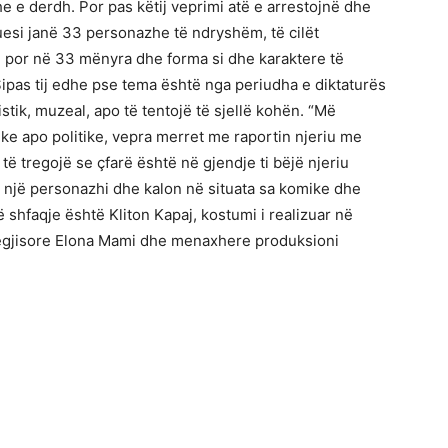
e e derdh. Por pas këtij veprimi atë e arrestojnë dhe
uesi janë 33 personazhe të ndryshëm, të cilët
e por në 33 mënyra dhe forma si dhe karaktere të
ipas tij edhe pse tema është nga periudha e diktaturës
tik, muzeal, apo të tentojë të sjellë kohën. “Më
ke apo politike, vepra merret me raportin njeriu me
të tregojë se çfarë është në gjendje ti bëjë njeriu
 e një personazhi dhe kalon në situata sa komike dhe
ë shfaqje është Kliton Kapaj, kostumi i realizuar në
/ regjisore Elona Mami dhe menaxhere produksioni