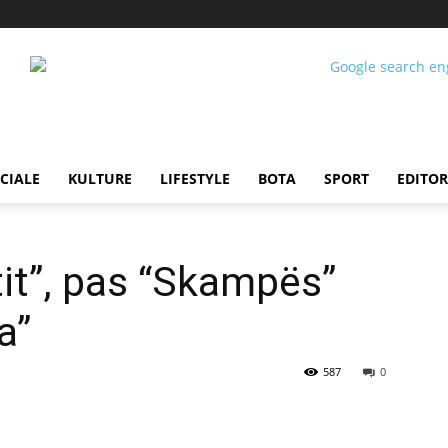
CIALE
KULTURE
LIFESTYLE
BOTA
SPORT
EDITOR
it”, pas “Skampës”
a”
587
0