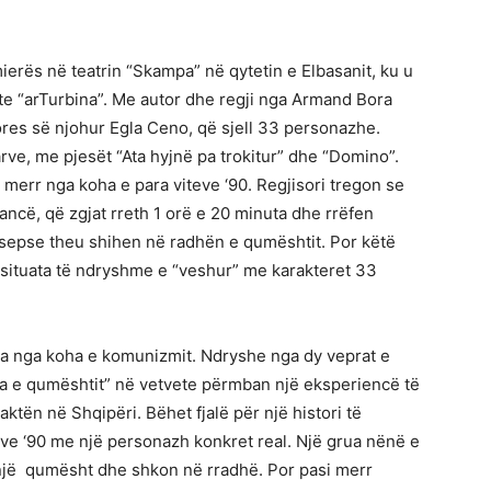
erës në teatrin “Skampa” në qytetin e Elbasanit, ku u
te “arTurbina”. Me autor dhe regji nga Armand Bora
ores së njohur Egla Ceno, që sjell 33 personazhe.
arve, me pjesët “Ata hyjnë pa trokitur” dhe “Domino”.
merr nga koha e para viteve ‘90. Regjisori tregon se
cë, që zgjat rreth 1 orë e 20 minuta dhe rrëfen
 sepse theu shihen në radhën e qumështit. Por këtë
3 situata të ndryshme e “veshur” me karakteret 33
ra nga koha e komunizmit. Ndryshe nga dy veprat e
Udha e qumështit” në vetvete përmban një eksperiencë të
tën në Shqipëri. Bëhet fjalë për një histori të
teve ‘90 me një personazh konkret real. Një grua nënë e
 një qumësht dhe shkon në rradhë. Por pasi merr