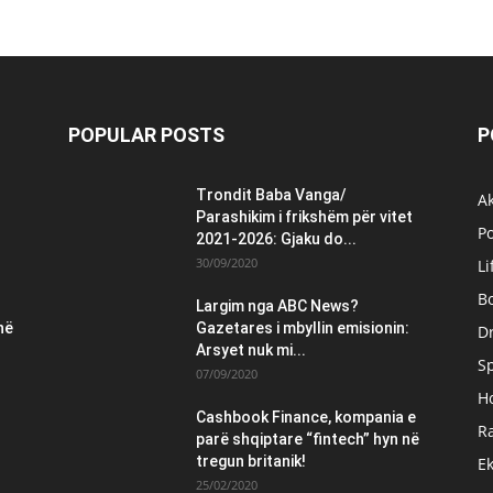
POPULAR POSTS
P
Trondit Baba Vanga/
Ak
Parashikim i frikshëm për vitet
Po
2021-2026: Gjaku do...
30/09/2020
Li
B
Largim nga ABC News?
në
Gazetares i mbyllin emisionin:
Dr
Arsyet nuk mi...
S
07/09/2020
H
Cashbook Finance, kompania e
Ra
parë shqiptare “fintech” hyn në
tregun britanik!
E
25/02/2020