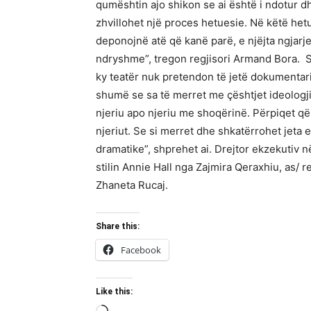
qumështin ajo shikon se ai është i ndotur dh
zhvillohet një proces hetuesie. Në këtë het
deponojnë atë që kanë parë, e njëjta ngjarj
ndryshme”, tregon regjisori Armand Bora. S
ky teatër nuk pretendon të jetë dokumentaris
shumë se sa të merret me çështjet ideologji
njeriu apo njeriu me shoqërinë. Përpiqet që 
njeriut. Se si merret dhe shkatërrohet jeta
dramatike”, shprehet ai. Drejtor ekzekutiv n
stilin Annie Hall nga Zajmira Qeraxhiu, as
Zhaneta Rucaj.
Share this:
Facebook
Like this: