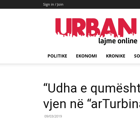
Sign in / Join
URBAN
Lajme
POLITIKE
EKONOMI
KRONIKE
SO
“Udha e qumësht
vjen në “arTurbin
09/03/2019
Share