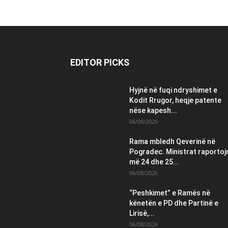
EDITOR PICKS
Hyjnë në fuqi ndryshimet e
Kodit Rrugor, heqje patente
nëse kapesh...
06/08/2026
Rama mbledh Qeverinë në
Pogradec. Ministrat raportoj
më 24 dhe 25...
06/08/2026
“Peshkimet” e Ramës në
kënetën e PD dhe Partinë e
Lirisë,...
06/08/2026