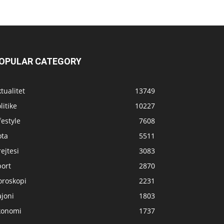
OPULAR CATEGORY
tualitet
13749
litike
10227
festyle
7608
ota
5511
ejtesi
3083
port
2870
oroskopi
2231
joni
1803
konomi
1737