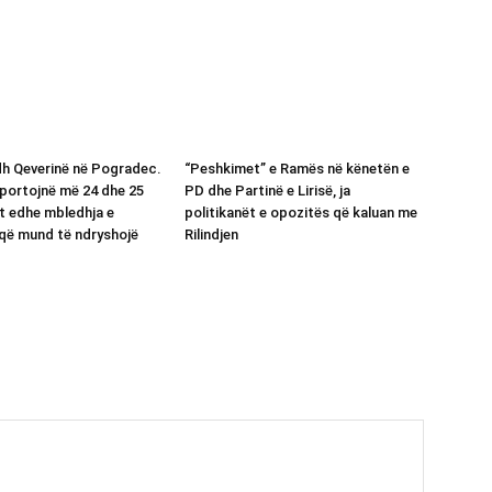
h Qeverinë në Pogradec.
“Peshkimet” e Ramës në kënetën e
aportojnë më 24 dhe 25
PD dhe Partinë e Lirisë, ja
et edhe mbledhja e
politikanët e opozitës që kaluan me
që mund të ndryshojë
Rilindjen