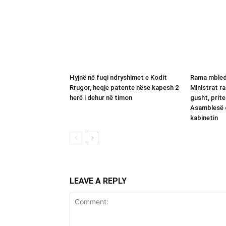
Hyjnë në fuqi ndryshimet e Kodit
Rama mbled
Rrugor, heqje patente nëse kapesh 2
Ministrat r
herë i dehur në timon
gusht, prit
Asamblesë 
kabinetin
LEAVE A REPLY