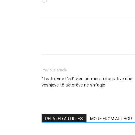
Loading…
Previous article
“Teatri, vitet ‘50” vjen përmes fotografive dhe
veshjeve të aktorëve në shfaqje
RELATED ARTICLES
MORE FROM AUTHOR