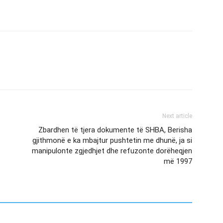
Next article
Zbardhen të tjera dokumente të SHBA, Berisha
gjithmonë e ka mbajtur pushtetin me dhunë, ja si
manipulonte zgjedhjet dhe refuzonte dorëheqjen
më 1997