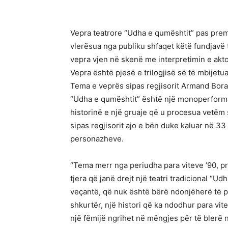
Vepra teatrore “Udha e qumështit” pas premi
vlerësua nga publiku shfaqet këtë fundjavë 
vepra vjen në skenë me interpretimin e akt
Vepra është pjesë e trilogjisë së të mbijetu
Tema e veprës sipas regjisorit Armand Bora 
“Udha e qumështit” është një monoperforman
historinë e një gruaje që u procesua vetëm
sipas regjisorit ajo e bën duke kaluar në 3
personazheve.
“Tema merr nga periudha para viteve ’90, p
tjera që janë drejt një teatri tradicional “
veçantë, që nuk është bërë ndonjëherë të pak
shkurtër, një histori që ka ndodhur para vi
një fëmijë ngrihet në mëngjes për të blerë