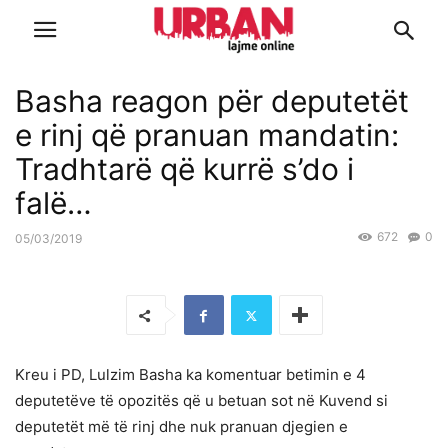
Basha reagon për deputetët
e rinj që pranuan mandatin:
Tradhtarë që kurrë s’do i
falë…
672
0
05/03/2019
Kreu i PD, Lulzim Basha ka komentuar betimin e 4
deputetëve të opozitës që u betuan sot në Kuvend si
deputetët më të rinj dhe nuk pranuan djegien e