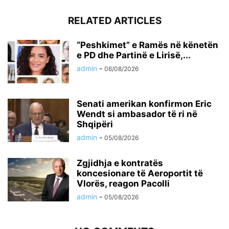
RELATED ARTICLES
“Peshkimet” e Ramës në kënetën
e PD dhe Partinë e Lirisë,...
admin
-
06/08/2026
Senati amerikan konfirmon Eric
Wendt si ambasador të ri në
Shqipëri
admin
-
05/08/2026
Zgjidhja e kontratës
koncesionare të Aeroportit të
Vlorës, reagon Pacolli
admin
-
05/08/2026