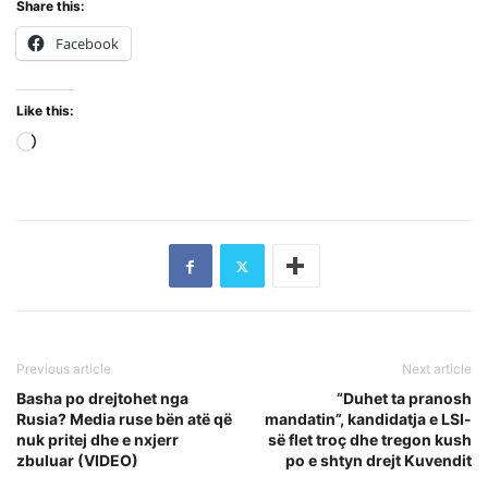
Share this:
Facebook
Like this:
Loading…
Previous article
Next article
Basha po drejtohet nga
“Duhet ta pranosh
Rusia? Media ruse bën atë që
mandatin”, kandidatja e LSI-
nuk pritej dhe e nxjerr
së flet troç dhe tregon kush
zbuluar (VIDEO)
po e shtyn drejt Kuvendit