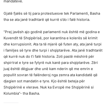
mandateve.
Gjatë fjalës së tij para protestuesve tek Parlamenti, Basha
tha se ata janë tradhtarë që kurrë s’do i falë historia.
“Prej javësh ajo godinë parlamenti nuk është më godina e
Kuvendit të Shqipërisë, por karantina e kolerës së krimit
dhe korrupsionit. Ata ta të mjerë që futen aty, ata janë turpi
i familjes së tyre dhe turpi i shqiptarëve. Ata janë tradhtarët
që kurrë nuk do t’i falë historia. Zoti pastë mëshirë për
shpirtrat e tyre se fytyrë nuk kanë para shqiptarëve. Zëri
juaj është dëgjuar dhe unë kam nderin që me emrin e
popullit sovran të falënderoj nga zemra ata kandidatë që
djegien sot mandatin e tyre. Kjo është beteja për
Shqipërinë e vlerave. Nuk ka Evropë me Shqipërinë si
Kolumbia”- tha Basha.