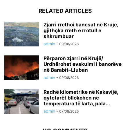
RELATED ARTICLES
Zjarri rrethoi banesat në Krujë,
gjithçka rreth e rrotull e
shkrumbuar
admin
-
09/08/2026
Përparon zjarri në Krujë/
Urdhërohet evakuimi i banorëve
në Barabit–Lluban
admin
-
09/08/2026
Radhë kilometrike në Kakavijë,
qytetarët bllokohen në
temperatura të larta, pala...
admin
-
07/08/2026