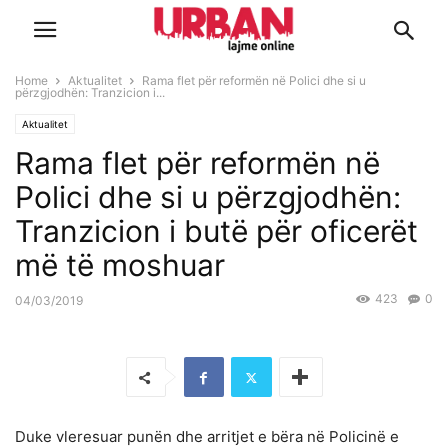
Home
Aktualitet
Rama flet për reformën në Polici dhe si u
përzgjodhën: Tranzicion i...
Aktualitet
Rama flet për reformën në
Polici dhe si u përzgjodhën:
Tranzicion i butë për oficerët
më të moshuar
423
0
04/03/2019
Duke vleresuar punën dhe arritjet e bëra në Policinë e