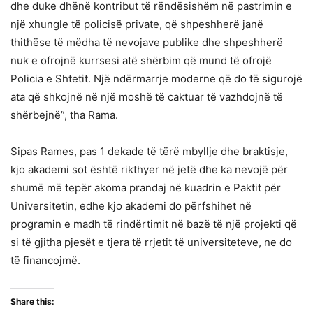
dhe duke dhënë kontribut të rëndësishëm në pastrimin e
një xhungle të policisë private, që shpeshherë janë
thithëse të mëdha të nevojave publike dhe shpeshherë
nuk e ofrojnë kurrsesi atë shërbim që mund të ofrojë
Policia e Shtetit. Një ndërmarrje moderne që do të sigurojë
ata që shkojnë në një moshë të caktuar të vazhdojnë të
shërbejnë”, tha Rama.
Sipas Rames, pas 1 dekade të tërë mbyllje dhe braktisje,
kjo akademi sot është rikthyer në jetë dhe ka nevojë për
shumë më tepër akoma prandaj në kuadrin e Paktit për
Universitetin, edhe kjo akademi do përfshihet në
programin e madh të rindërtimit në bazë të një projekti që
si të gjitha pjesët e tjera të rrjetit të universiteteve, ne do
të financojmë.
Share this: