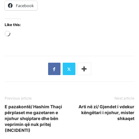
Facebook
Like this:
Loading…
Previous article
Next article
E pazakontë/ Hashim Thaçi
Arti në zi/ Gjendet i vdekur
përplaset me gazetaren e
këngëtari i njohur, mister
njohur shqiptare dhe bën
shkaqet
veprimin që nuk pritej
(INCIDENTI)