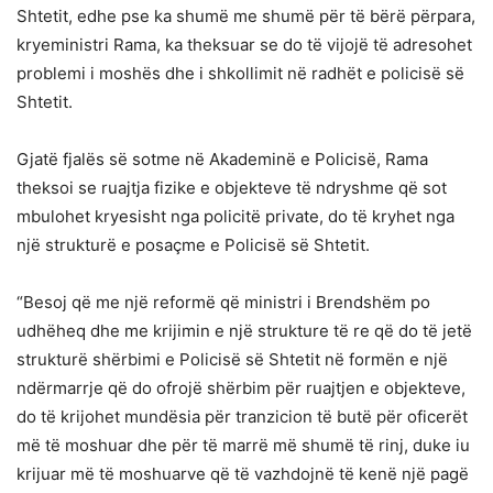
Shtetit, edhe pse ka shumë me shumë për të bërë përpara,
kryeministri Rama, ka theksuar se do të vijojë të adresohet
problemi i moshës dhe i shkollimit në radhët e policisë së
Shtetit.
Gjatë fjalës së sotme në Akademinë e Policisë, Rama
theksoi se ruajtja fizike e objekteve të ndryshme që sot
mbulohet kryesisht nga policitë private, do të kryhet nga
një strukturë e posaçme e Policisë së Shtetit.
“Besoj që me një reformë që ministri i Brendshëm po
udhëheq dhe me krijimin e një strukture të re që do të jetë
strukturë shërbimi e Policisë së Shtetit në formën e një
ndërmarrje që do ofrojë shërbim për ruajtjen e objekteve,
do të krijohet mundësia për tranzicion të butë për oficerët
më të moshuar dhe për të marrë më shumë të rinj, duke iu
krijuar më të moshuarve që të vazhdojnë të kenë një pagë