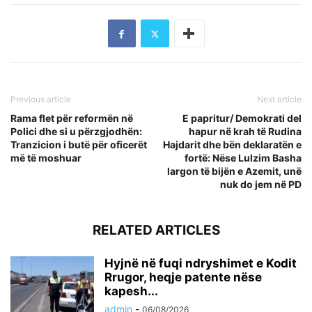
Previous article
Next article
Rama flet për reformën në
E papritur/ Demokrati del
Polici dhe si u përzgjodhën:
hapur në krah të Rudina
Tranzicion i butë për oficerët
Hajdarit dhe bën deklaratën e
më të moshuar
fortë: Nëse Lulzim Basha
largon të bijën e Azemit, unë
nuk do jem në PD
RELATED ARTICLES
Hyjnë në fuqi ndryshimet e Kodit
Rrugor, heqje patente nëse
kapesh...
admin
-
06/08/2026