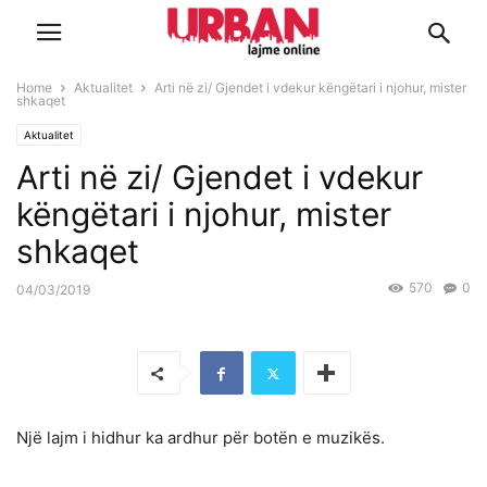
Home
Aktualitet
Arti në zi/ Gjendet i vdekur këngëtari i njohur, mister
shkaqet
Aktualitet
Arti në zi/ Gjendet i vdekur
këngëtari i njohur, mister
shkaqet
570
0
04/03/2019
Një lajm i hidhur ka ardhur për botën e muzikës.