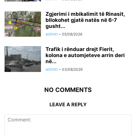
Zgjerimi i mbikalimit të Rinasit,
bllokohet gjatë natës në 6-7
gusht...
admin
-
05/08/2026
Trafik i rënduar drejt Fierit,
kolona e automjeteve arrin deri
në...
admin
-
03/08/2026
NO COMMENTS
LEAVE A REPLY