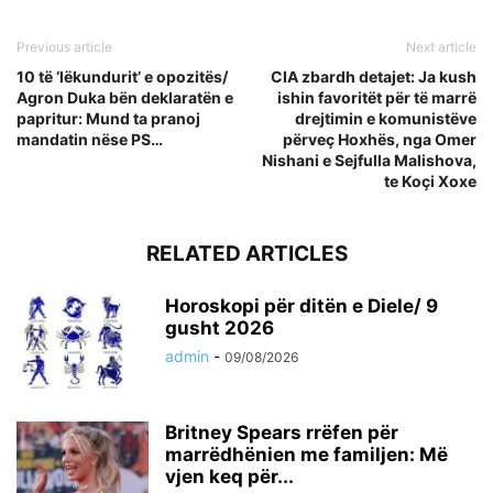
Previous article
Next article
10 të ‘lëkundurit’ e opozitës/
CIA zbardh detajet: Ja kush
Agron Duka bën deklaratën e
ishin favoritët për të marrë
papritur: Mund ta pranoj
drejtimin e komunistëve
mandatin nëse PS…
përveç Hoxhës, nga Omer
Nishani e Sejfulla Malishova,
te Koçi Xoxe
RELATED ARTICLES
Horoskopi për ditën e Diele/ 9
gusht 2026
admin
-
09/08/2026
Britney Spears rrëfen për
marrëdhënien me familjen: Më
vjen keq për...