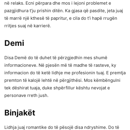
në relaks. Ecni përpara dhe mos i lejoni problemet e
pazgjidhura t’ju prishin ditën. Ka gjasa që pasdite, jeta juaj
të marrë një kthesë të papritur, e cila do t’i hapë rrugën
rritjes suaj në karrierë.
Demi
Disa Demë do të duhet të përzgjedhin mes shumë
informacioneve. Në pjesën më të madhe të rasteve, ky
informacion do të ketë lidhje me profesionin tuaj. E premtja
premton të kalojë lehtë në përgjithësi. Mos këmbëngulni
tek dëshirat tuaja, duke shpërfillur kështu nevojat e
personave rreth jush.
Binjakët
Lidhja juaj romantike do të pësojë disa ndryshime. Do të