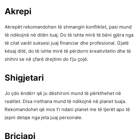
Akrepi
Akrepët rekomandohen të shmangin konfliktet, pasi mund
të ndikojnë në ditën tuaj. Do të ishte mirë të bëni gjëra nga
të cilat varët suksesi juaj financiar dhe profesional. Gjatë
kësaj ditë, do të ishte mirë të përdorni kreativitetin dhe të
shihni se në çfarë drejtimi do t’ju çojë.
Shigjetari
Jo çdo ëndërr që ju dëshironi mund të përkthehet në
realitet. Disa rrethana mund të ndikojnë në planet tuaja.
Rekomandohet që mos t’i ndani planet me të tjerët apo të
jepni detaje nga jeta juaj personale.
Bricjapi