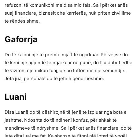
refuzoni të komunikoni me disa miq fals. Sa i përket anës
suaj financiare, biznesit dhe karrierës, nuk priten zhvillime
të rëndësishme.
Gaforrja
Do të kaloni një të premte mjaft të ngarkuar. Përveçse do
të keni një agjendë të ngarkuar në punë, do t’ju duhet edhe
të vizitoni një mikun tuaj, që po lufton me një sëmundje.
Jeta juaj personale do të jetë e qëndrueshme.
Luani
Disa Luanë do të dëshirojnë të jenë të izoluar nga bota e
jashtme. Ndoshta do të ndiheni konfuz, për shkak të
mendimeve të ndryshme. Sa i përket anës financiare, do të
jetë dita juaj me fat. Ka shanse të fitoni një lotari të vogël.