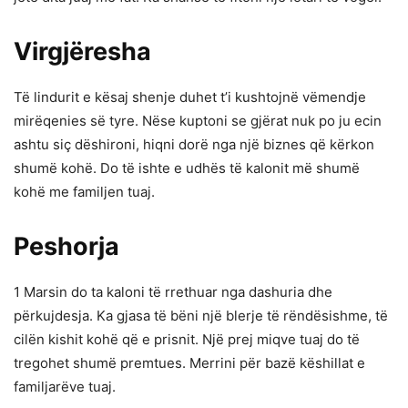
Virgjëresha
Të lindurit e kësaj shenje duhet t’i kushtojnë vëmendje
mirëqenies së tyre. Nëse kuptoni se gjërat nuk po ju ecin
ashtu siç dëshironi, hiqni dorë nga një biznes që kërkon
shumë kohë. Do të ishte e udhës të kalonit më shumë
kohë me familjen tuaj.
Peshorja
1 Marsin do ta kaloni të rrethuar nga dashuria dhe
përkujdesja. Ka gjasa të bëni një blerje të rëndësishme, të
cilën kishit kohë që e prisnit. Një prej miqve tuaj do të
tregohet shumë premtues. Merrini për bazë këshillat e
familjarëve tuaj.