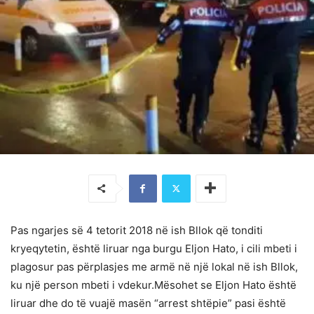
Pas ngarjes së 4 tetorit 2018 në ish Bllok që tonditi
kryeqytetin, është liruar nga burgu Eljon Hato, i cili mbeti i
plagosur pas përplasjes me armë në një lokal në ish Bllok,
ku një person mbeti i vdekur.Mësohet se Eljon Hato është
liruar dhe do të vuajë masën “arrest shtëpie” pasi është