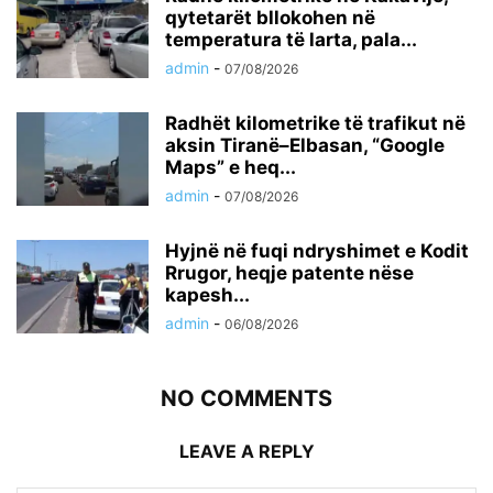
qytetarët bllokohen në
temperatura të larta, pala...
admin
-
07/08/2026
Radhët kilometrike të trafikut në
aksin Tiranë–Elbasan, “Google
Maps” e heq...
admin
-
07/08/2026
Hyjnë në fuqi ndryshimet e Kodit
Rrugor, heqje patente nëse
kapesh...
admin
-
06/08/2026
NO COMMENTS
LEAVE A REPLY