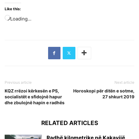
Like this:
Loading…
Previous article
Next article
KQZ rrëzoi kërkesën e PS,
Horoskopi për ditën e sotme,
socialistët e sfidojnë hapur
27 shkurt 2019
dhe zbulojnë hapin e radhës
RELATED ARTICLES
Radhë kilometrike në Kakavijë,