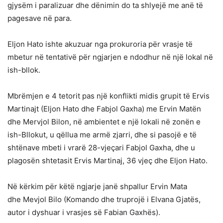
gjysëm i paralizuar dhe dënimin do ta shlyejë me anë të
pagesave në para.
Eljon Hato ishte akuzuar nga prokuroria për vrasje të
mbetur në tentativë për ngjarjen e ndodhur në një lokal në
ish-bllok.
Mbrëmjen e 4 tetorit pas një konflikti midis grupit të Ervis
Martinajt (Eljon Hato dhe Fabjol Gaxha) me Ervin Matën
dhe Mervjol Bilon, në ambientet e një lokali në zonën e
ish-Bllokut, u qëllua me armë zjarri, dhe si pasojë e të
shtënave mbeti i vrarë 28-vjeçari Fabjol Gaxha, dhe u
plagosën shtetasit Ervis Martinaj, 36 vjeç dhe Eljon Hato.
Në kërkim për këtë ngjarje janë shpallur Ervin Mata
dhe Mevjol Bilo (Komando dhe truprojë i Elvana Gjatës,
autor i dyshuar i vrasjes së Fabian Gaxhës).