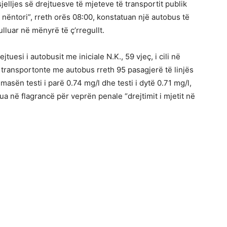
elljes së drejtuesve të mjeteve të transportit publik
 nëntori”, rreth orës 08:00, konstatuan një autobus të
ulluar në mënyrë të ç’rregullt.
tuesi i autobusit me iniciale N.K., 59 vjeç, i cili në
 transportonte me autobus rreth 95 pasagjerë të linjës
 masën testi i parë 0.74 mg/l dhe testi i dytë 0.71 mg/l,
ua në flagrancë për veprën penale “drejtimit i mjetit në