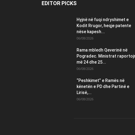
EDITOR PICKS
Hyjnë në fuqi ndryshimet e
Kodit Rrugor, heqje patente
nëse kapesh...
06/08/2026
Rama mbledh Qeverinë në
Pogradec. Ministrat raportoj
më 24 dhe 25...
06/08/2026
“Peshkimet” e Ramës në
kënetën e PD dhe Partinë e
Lirisë,...
06/08/2026