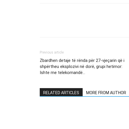
Previous article
Zbardhen detaje të rënda për 27-vjeçarin që i
shpërtheu eksplozivi në dorë, grupi hetimor:
Ishte me telekomandë…
RELATED ARTICLES
MORE FROM AUTHOR