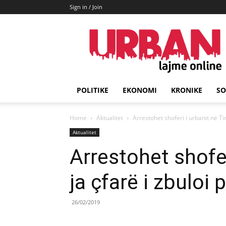
Sign in / Join
URBAN
Lajme
POLITIKE
EKONOMI
KRONIKE
SO
Home
Aktualitet
Arrestohet shoferi i urbanit në Tir
Aktualitet
Arrestohet shofer
ja çfarë i zbuloi 
26/02/2019
Share