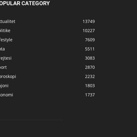
OPULAR CATEGORY
tualitet
13749
litike
10227
festyle
7609
ota
5511
ejtesi
3083
port
2870
oroskopi
2232
joni
1803
konomi
1737