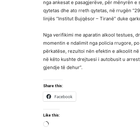
nga ankesat e pasagjerëve, për mënyrën e sj
qytetas dhe ato rreth qytetas, në rrugën “29
linjës “Institut Bujqësor – Tiranë” duke qark
Nga verifikimi me aparatin alkool testues, drej
momentin e ndalimit nga policia rrugore, po
përkatëse, rezultoi nën efektin e alkoolit në
në këto kushte drejtuesi i autobusit u arrest
gjendje të dehur”.
Share this:
Facebook
Like this:
Loading…