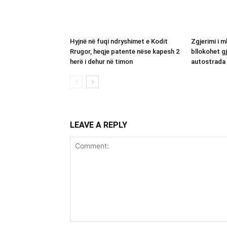
Hyjnë në fuqi ndryshimet e Kodit
Zgjerimi i m
Rrugor, heqje patente nëse kapesh 2
bllokohet g
herë i dehur në timon
autostrada 
LEAVE A REPLY