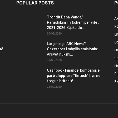
POPULAR POSTS
P
Trondit Baba Vanga/
Ak
Parashikim i frikshëm për vitet
Po
2021-2026: Gjaku do...
30/09/2020
Li
B
Largim nga ABC News?
në
Gazetares i mbyllin emisionin:
Dr
Arsyet nuk mi...
S
07/09/2020
H
Cashbook Finance, kompania e
Ra
parë shqiptare “fintech” hyn në
tregun britanik!
E
25/02/2020