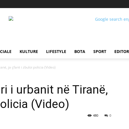
CIALE
KULTURE
LIFESTYLE
BOTA
SPORT
EDITOR
anë, ja çfarë i zbuloi policia (Video)
i i urbanit në Tiranë,
policia (Video)
480
0