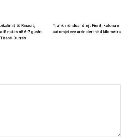
bikalimit të Rinasit,
Trafik i rënduar drejt Fierit, kolona e
jatë natës në 6-7 gusht
automjeteve arrin deri në 4 kilometra
Tiranë-Durrës