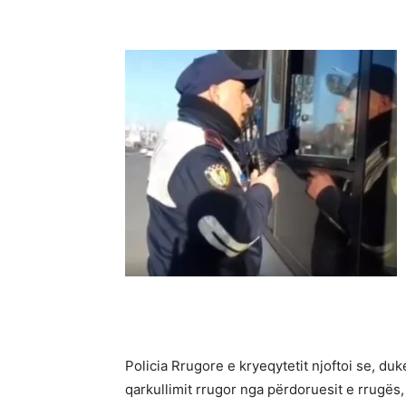
Policia Rrugore e kryeqytetit njoftoi se, du
qarkullimit rrugor nga përdoruesit e rrugës