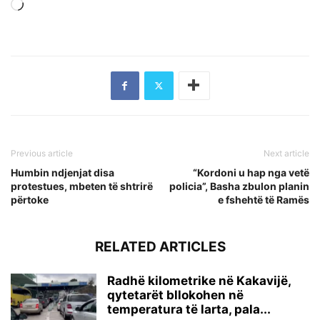
Loading…
Previous article
Next article
Humbin ndjenjat disa
“Kordoni u hap nga vetë
protestues, mbeten të shtrirë
policia”, Basha zbulon planin
përtoke
e fshehtë të Ramës
RELATED ARTICLES
Radhë kilometrike në Kakavijë,
qytetarët bllokohen në
temperatura të larta, pala...