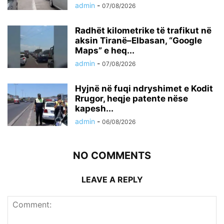
admin
-
07/08/2026
Radhët kilometrike të trafikut në
aksin Tiranë–Elbasan, “Google
Maps” e heq...
admin
-
07/08/2026
Hyjnë në fuqi ndryshimet e Kodit
Rrugor, heqje patente nëse
kapesh...
admin
-
06/08/2026
NO COMMENTS
LEAVE A REPLY