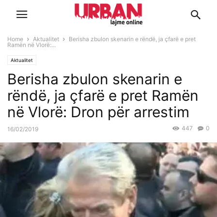
Home
Aktualitet
Berisha zbulon skenarin e rëndë, ja çfarë e pret
Ramën në Vlorë:...
Aktualitet
Berisha zbulon skenarin e
rëndë, ja çfarë e pret Ramën
në Vlorë: Dron për arrestim
447
0
16/02/2019