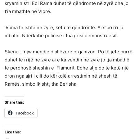
kryeministri Edi Rama duhet të qëndronte në zyrë dhe jo
t’ia mbathte në Vlorë.
‘Rama të ishte në zyrë, këtu të qëndronte. Ai s’po rri ja
mbathi. Ndërkohë policisë i tha grisi demonstruesit.
Skenar i njw mendje djallëzore organizon. Po të jetë burrë
duhet të rrijë në zyrë ai e ka vendin në zyrë jo tja mbathë
të përdhosë sheshin e Flamurit. Edhe atje do të ketë një
dron nga ajri i cili do kërkojë arrestimin në shesh të
Ramës, simbolikisht’, tha Berisha.
Share this:
Facebook
Like this: