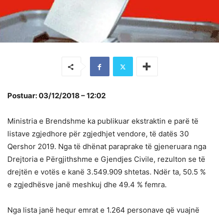
Postuar: 03/12/2018 – 12:02
Ministria e Brendshme ka publikuar ekstraktin e parë të
listave zgjedhore për zgjedhjet vendore, të datës 30
Qershor 2019. Nga të dhënat paraprake të gjeneruara nga
Drejtoria e Përgjithshme e Gjendjes Civile, rezulton se të
drejtën e votës e kanë 3.549.909 shtetas. Ndër ta, 50.5 %
e zgjedhësve janë meshkuj dhe 49.4 % femra.
Nga lista janë hequr emrat e 1.264 personave që vuajnë