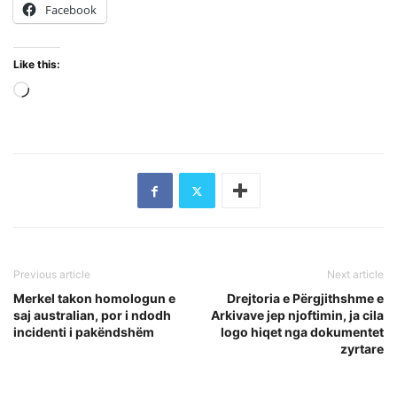
Facebook
Like this:
Loading…
Previous article
Next article
Merkel takon homologun e
Drejtoria e Përgjithshme e
saj australian, por i ndodh
Arkivave jep njoftimin, ja cila
incidenti i pakëndshëm
logo hiqet nga dokumentet
zyrtare