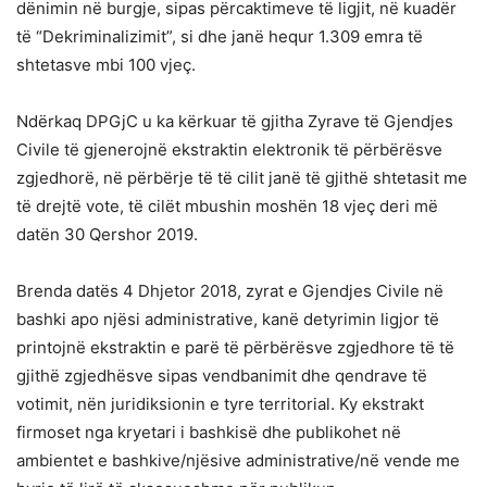
dënimin në burgje, sipas përcaktimeve të ligjit, në kuadër
të “Dekriminalizimit”, si dhe janë hequr 1.309 emra të
shtetasve mbi 100 vjeç.
Ndërkaq DPGjC u ka kërkuar të gjitha Zyrave të Gjendjes
Civile të gjenerojnë ekstraktin elektronik të përbërësve
zgjedhorë, në përbërje të të cilit janë të gjithë shtetasit me
të drejtë vote, të cilët mbushin moshën 18 vjeç deri më
datën 30 Qershor 2019.
Brenda datës 4 Dhjetor 2018, zyrat e Gjendjes Civile në
bashki apo njësi administrative, kanë detyrimin ligjor të
printojnë ekstraktin e parë të përbërësve zgjedhore të të
gjithë zgjedhësve sipas vendbanimit dhe qendrave të
votimit, nën juridiksionin e tyre territorial. Ky ekstrakt
firmoset nga kryetari i bashkisë dhe publikohet në
ambientet e bashkive/njësive administrative/në vende me