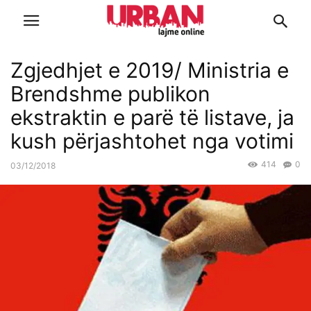
Zgjedhjet e 2019/ Ministria e
Brendshme publikon
ekstraktin e parë të listave, ja
kush përjashtohet nga votimi
414
0
03/12/2018