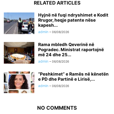
RELATED ARTICLES
Hyjnë në fuqi ndryshimet e Kodit
Rrugor, heqje patente nëse
kapesh...
admin
-
06/08/2026
Rama mbledh Qeverinë në
Pogradec. Ministrat raportojnë
më 24 dhe 25...
admin
-
06/08/2026
“Peshkimet” e Ramës në kënetën
e PD dhe Partinë e Lirisë,...
admin
-
06/08/2026
NO COMMENTS