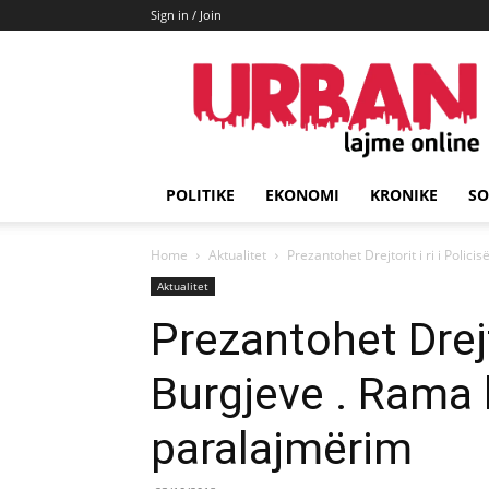
Sign in / Join
URBAN
Lajme
POLITIKE
EKONOMI
KRONIKE
SO
Home
Aktualitet
Prezantohet Drejtorit i ri i Polici
Aktualitet
Prezantohet Drejto
Burgjeve . Rama k
paralajmërim