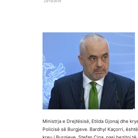
23/10/2018
Share
Ministrja e Drejtësisë, Etilda Gjonaj dhe kry
Policisë së Burgjeve. Bardhyl Kaçorri, është
kreu i Burgjeve, Stefan Çipa, pasi hezitoi të 