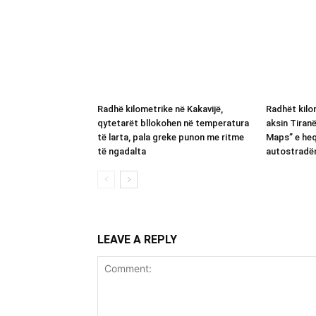
Radhë kilometrike në Kakavijë,
Radhët kilom
qytetarët bllokohen në temperatura
aksin Tiran
të larta, pala greke punon me ritme
Maps” e heq
të ngadalta
autostradë
LEAVE A REPLY