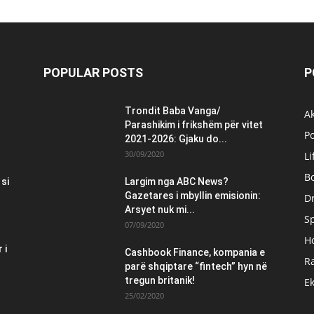
POPULAR POSTS
P
Trondit Baba Vanga/
Ak
Parashikim i frikshëm për vitet
Po
2021-2026: Gjaku do...
30/09/2020
Li
B
 si
Largim nga ABC News?
Gazetares i mbyllin emisionin:
Dr
Arsyet nuk mi...
S
07/09/2020
H
 i
Cashbook Finance, kompania e
Ra
parë shqiptare “fintech” hyn në
tregun britanik!
E
25/02/2020