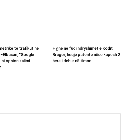
etrike të trafikut në
Hyjnë në fuqi ndryshimet e Kodit
ë–Elbasan, “Google
Rrugor, heqje patente nëse kapesh 2
 si opsion kalimi
herë i dehur në timon
n