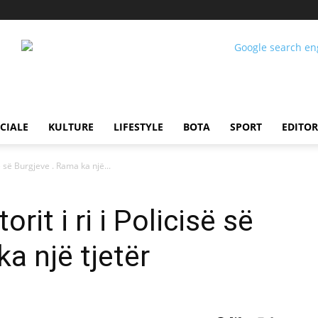
CIALE
KULTURE
LIFESTYLE
BOTA
SPORT
EDITOR
së së Burgjeve . Rama ka një...
rit i ri i Policisë së
a një tjetër