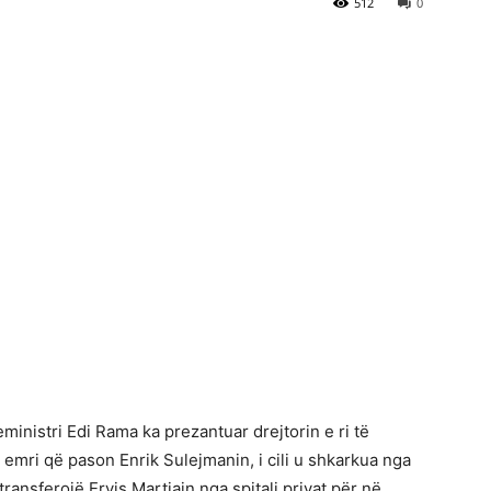
512
0
eministri Edi Rama ka prezantuar drejtorin e ri të
 emri që pason Enrik Sulejmanin, i cili u shkarkua nga
transferojë Ervis Martiajn nga spitali privat për në