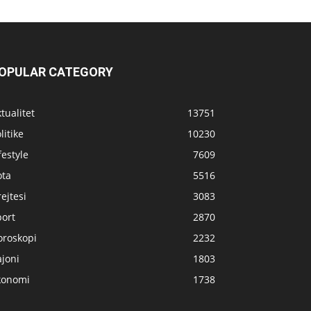
OPULAR CATEGORY
tualitet
13751
litike
10230
festyle
7609
ota
5516
ejtesi
3083
port
2870
oroskopi
2232
joni
1803
konomi
1738