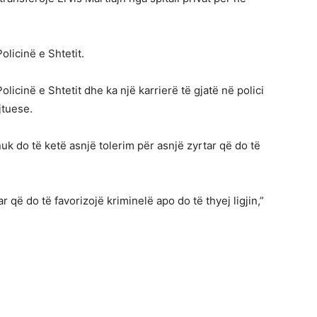
olicinë e Shtetit.
licinë e Shtetit dhe ka një karrierë të gjatë në polici
jtuese.
 nuk do të ketë asnjë tolerim për asnjë zyrtar që do të
r që do të favorizojë kriminelë apo do të thyej ligjin,”