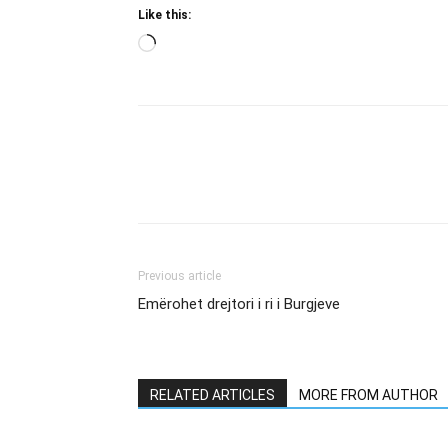
Like this:
Loading…
Previous article
Emërohet drejtori i ri i Burgjeve
RELATED ARTICLES
MORE FROM AUTHOR