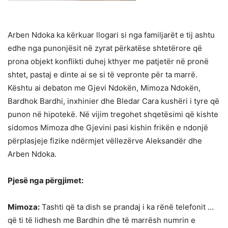
Arben Ndoka ka kërkuar llogari si nga familjarët e tij ashtu
edhe nga punonjësit në zyrat përkatëse shtetërore që
prona objekt konflikti duhej kthyer me patjetër në pronë
shtet, pastaj e dinte ai se si të vepronte për ta marrë.
Kështu ai debaton me Gjevi Ndokën, Mimoza Ndokën,
Bardhok Bardhi, inxhinier dhe Bledar Cara kushëri i tyre që
punon në hipotekë. Në vijim tregohet shqetësimi që kishte
sidomos Mimoza dhe Gjevini pasi kishin frikën e ndonjë
përplasjeje fizike ndërmjet vëllezërve Aleksandër dhe
Arben Ndoka.
Pjesë nga përgjimet:
Mimoza:
Tashti që ta dish se prandaj i ka rënë telefonit …
që ti të lidhesh me Bardhin dhe të marrësh numrin e