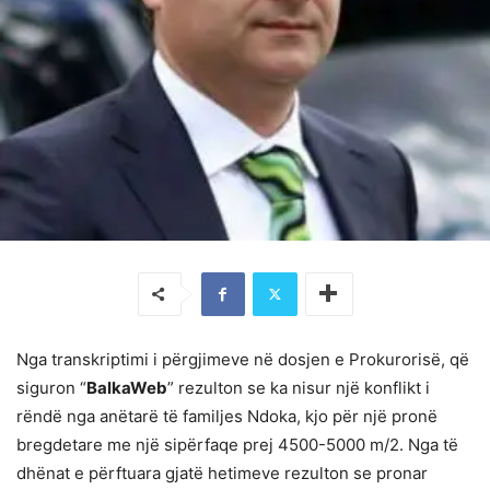
Nga transkriptimi i përgjimeve në dosjen e Prokurorisë, që
siguron “
BalkaWeb
” rezulton se ka nisur një konflikt i
rëndë nga anëtarë të familjes Ndoka, kjo për një pronë
bregdetare me një sipërfaqe prej 4500-5000 m/2. Nga të
dhënat e përftuara gjatë hetimeve rezulton se pronar