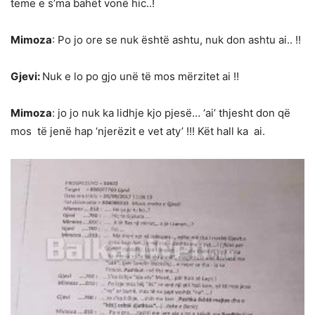
teme e s’ma bahët vonë hic..!
Mimoza
: Po jo ore se nuk është ashtu, nuk don ashtu ai.. !!
Gjevi:
Nuk e lo po gjo unë të mos mërzitet ai !!
Mimoza
: jo jo nuk ka lidhje kjo pjesë… ‘ai’ thjesht don që
mos të jenë hap ‘njerëzit e vet aty’ !!! Kët hall ka ai.