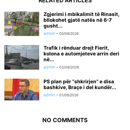
RELATED ARTICLES
Zgjerimi i mbikalimit të Rinasit,
bllokohet gjatë natës në 6-7
gusht...
admin
-
05/08/2026
Trafik i rënduar drejt Fierit,
kolona e automjeteve arrin deri
në...
admin
-
03/08/2026
PS plan për “shkrirjen” e disa
bashkive, Braçe i del kundër...
admin
-
01/08/2026
NO COMMENTS