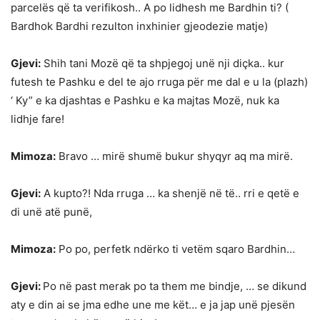
parcelës që ta verifikosh.. A po lidhesh me Bardhin ti? (
Bardhok Bardhi rezulton inxhinier gjeodezie matje)
Gjevi:
Shih tani Mozë që ta shpjegoj unë nji diçka.. kur
futesh te Pashku e del te ajo rruga për me dal e u la (plazh)
‘ Ky” e ka djashtas e Pashku e ka majtas Mozë, nuk ka
lidhje fare!
Mimoza:
Bravo … mirë shumë bukur shyqyr aq ma mirë.
Gjevi:
A kupto?! Nda rruga … ka shenjë në të.. rri e qetë e
di unë atë punë,
Mimoza:
Po po, perfetk ndërko ti vetëm sqaro Bardhin…
Gjevi:
Po në past merak po ta them me bindje, … se dikund
aty e din ai se jma edhe une me kët… e ja jap unë pjesën