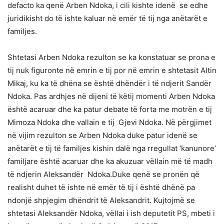
defacto ka qenë Arben Ndoka, i cili kishte idenë se edhe
juridikisht do të ishte kaluar në emër të tij nga anëtarët e
familjes.
Shtetasi Arben Ndoka rezulton se ka konstatuar se prona e
tij nuk figuronte në emrin e tij por në emrin e shtetasit Altin
Mikaj, ku ka të dhëna se është dhëndër i të ndjerit Sandër
Ndoka. Pas ardhjes në dijeni të këtij momenti Arben Ndoka
është acaruar dhe ka patur debate të forta me motrën e tij
Mimoza Ndoka dhe vallain e tij Gjevi Ndoka. Në përgjimet
në vijim rezulton se Arben Ndoka duke patur idenë se
anëtarët e tij të familjes kishin dalë nga rregullat ‘kanunore’
familjare është acaruar dhe ka akuzuar vëllain më të madh
të ndjerin Aleksandër Ndoka.Duke qenë se pronën që
realisht duhet të ishte në emër të tij i është dhënë pa
ndonjë shpjegim dhëndrit të Aleksandrit. Kujtojmë se
shtetasi Aleksandër Ndoka, vëllai i ish deputetit PS, mbeti i