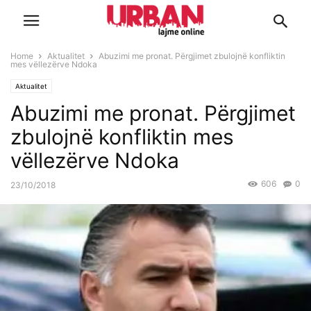
Home
Aktualitet
Abuzimi me pronat. Përgjimet zbulojnë konfliktin
mes vëllezërve Ndoka
Aktualitet
Abuzimi me pronat. Përgjimet
zbulojnë konfliktin mes
vëllezërve Ndoka
606
0
23/10/2018