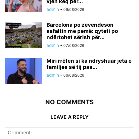
vjen keq për...
admin
-
09/08/2026
Barcelona po zëvendëson
asfaltin me pemë: qyteti po
ndërtohet sërish për...
admin
-
07/08/2026
Miri rrëfen si ka ndryshuar jeta e
familjes së tij pas...
admin
-
06/08/2026
NO COMMENTS
LEAVE A REPLY