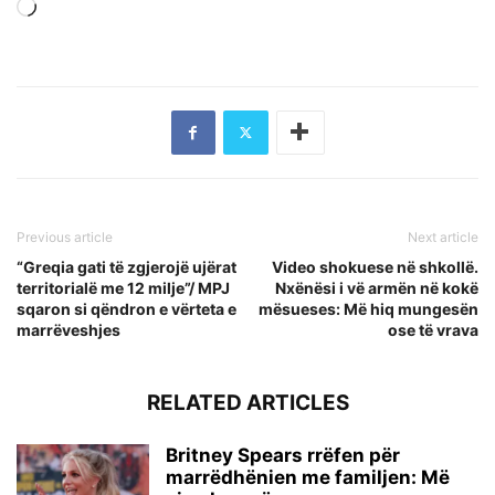
Loading…
Previous article
Next article
“Greqia gati të zgjerojë ujërat
Video shokuese në shkollë.
territorialë me 12 milje”/ MPJ
Nxënësi i vë armën në kokë
sqaron si qëndron e vërteta e
mësueses: Më hiq mungesën
marrëveshjes
ose të vrava
RELATED ARTICLES
Britney Spears rrëfen për
marrëdhënien me familjen: Më