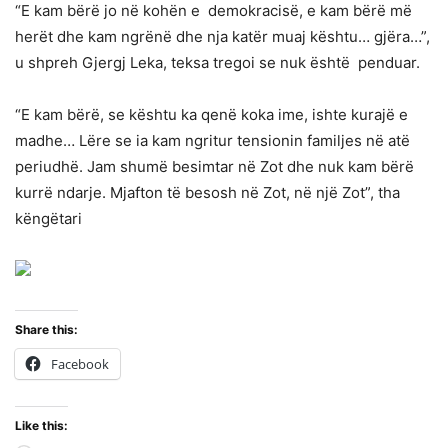
“E kam bërë jo në kohën e demokracisë, e kam bërë më
herët dhe kam ngrënë dhe nja katër muaj kështu… gjëra…”,
u shpreh Gjergj Leka, teksa tregoi se nuk është penduar.
“E kam bërë, se kështu ka qenë koka ime, ishte kurajë e
madhe… Lëre se ia kam ngritur tensionin familjes në atë
periudhë. Jam shumë besimtar në Zot dhe nuk kam bërë
kurrë ndarje. Mjafton të besosh në Zot, në një Zot”, tha
këngëtari
Share this:
Facebook
Like this: