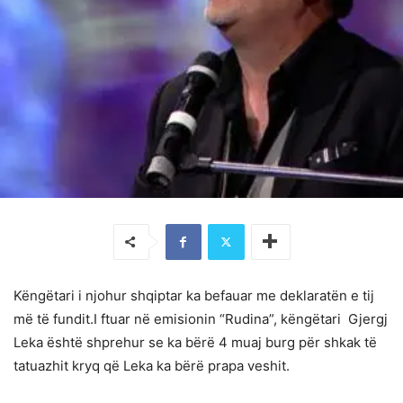
Këngëtari i njohur shqiptar ka befauar me deklaratën e tij
më të fundit.I ftuar në emisionin “Rudina”, këngëtari Gjergj
Leka është shprehur se ka bërë 4 muaj burg për shkak të
tatuazhit kryq që Leka ka bërë prapa veshit.