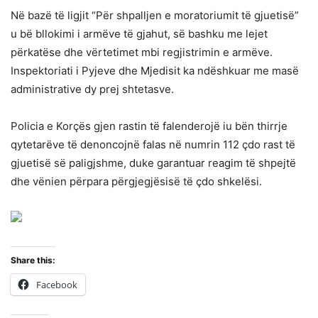
Në bazë të ligjit “Për shpalljen e moratoriumit të gjuetisë”
u bë bllokimi i armëve të gjahut, së bashku me lejet
përkatëse dhe vërtetimet mbi regjistrimin e armëve.
Inspektoriati i Pyjeve dhe Mjedisit ka ndëshkuar me masë
administrative dy prej shtetasve.
Policia e Korçës gjen rastin të falenderojë iu bën thirrje
qytetarëve të denoncojnë falas në numrin 112 çdo rast të
gjuetisë së paligjshme, duke garantuar reagim të shpejtë
dhe vënien përpara përgjegjësisë të çdo shkelësi.
Share this:
Facebook