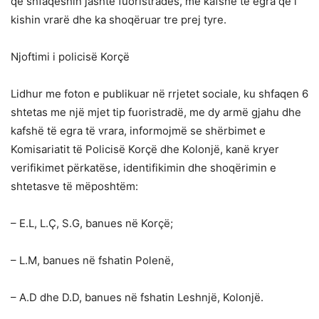
që shfaqeshin jashtë fuoristrades, me kafshë të egra që i
kishin vrarë dhe ka shoqëruar tre prej tyre.
Njoftimi i policisë Korçë
Lidhur me foton e publikuar në rrjetet sociale, ku shfaqen 6
shtetas me një mjet tip fuoristradë, me dy armë gjahu dhe
kafshë të egra të vrara, informojmë se shërbimet e
Komisariatit të Policisë Korçë dhe Kolonjë, kanë kryer
verifikimet përkatëse, identifikimin dhe shoqërimin e
shtetasve të mëposhtëm:
– E.L, L.Ç, S.G, banues në Korçë;
– L.M, banues në fshatin Polenë,
– A.D dhe D.D, banues në fshatin Leshnjë, Kolonjë.