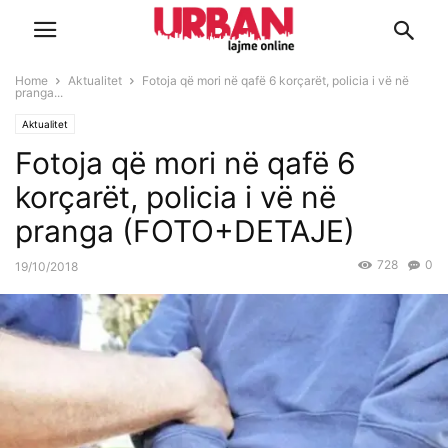
Home
Aktualitet
Fotoja që mori në qafë 6 korçarët, policia i vë në
pranga...
Aktualitet
Fotoja që mori në qafë 6
korçarët, policia i vë në
pranga (FOTO+DETAJE)
728
0
19/10/2018