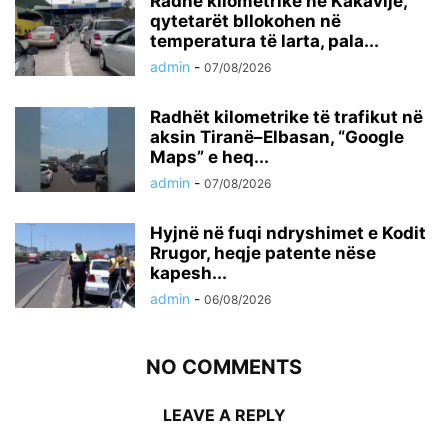
Radhë kilometrike në Kakavijë,
qytetarët bllokohen në
temperatura të larta, pala...
admin
-
07/08/2026
Radhët kilometrike të trafikut në
aksin Tiranë–Elbasan, “Google
Maps” e heq...
admin
-
07/08/2026
Hyjnë në fuqi ndryshimet e Kodit
Rrugor, heqje patente nëse
kapesh...
admin
-
06/08/2026
NO COMMENTS
LEAVE A REPLY