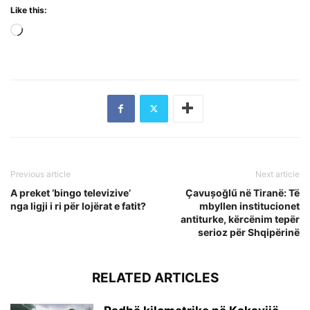
Like this:
Loading…
Previous article
Next article
A preket ‘bingo televizive’
Çavușoğlű në Tiranë: Të
nga ligji i ri për lojërat e fatit?
mbyllen institucionet
antiturke, kërcënim tepër
serioz për Shqipërinë
RELATED ARTICLES