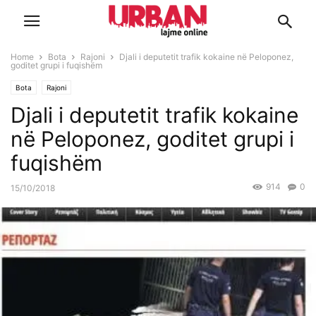
Home
Bota
Rajoni
Djali i deputetit trafik kokaine në Peloponez,
goditet grupi i fuqishëm
Bota
Rajoni
Djali i deputetit trafik kokaine
në Peloponez, goditet grupi i
fuqishëm
914
0
15/10/2018