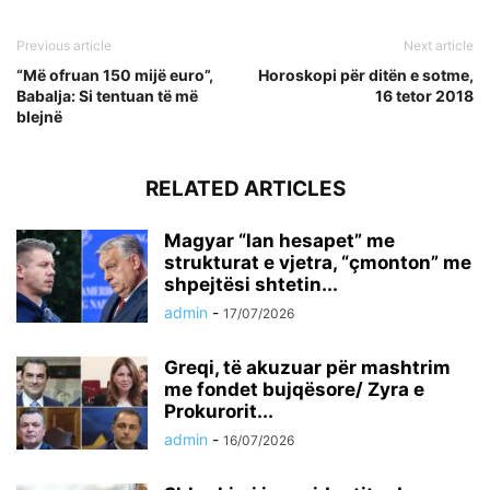
Previous article
Next article
“Më ofruan 150 mijë euro”,
Horoskopi për ditën e sotme,
Babalja: Si tentuan të më
16 tetor 2018
blejnë
RELATED ARTICLES
Magyar “lan hesapet” me
strukturat e vjetra, “çmonton” me
shpejtësi shtetin...
admin
-
17/07/2026
Greqi, të akuzuar për mashtrim
me fondet bujqësore/ Zyra e
Prokurorit...
admin
-
16/07/2026