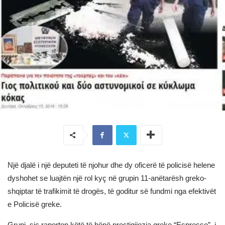
Një djalë i një deputeti të njohur dhe dy oficerë të policisë helene
dyshohet se luajtën një rol kyç në grupin 11-anëtarësh greko-
shqiptar të trafikimit të drogës, të goditur së fundmi nga efektivët
e Policisë greke.
Grupi, siç raporton këtë të hënë prestigjiozja greke “Espresso”, i