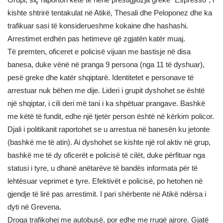
kishte shtrirë tentakulat në Atikë, Thesali dhe Peloponez dhe ka
trafikuar sasi të konsiderueshme kokaine dhe hashashi.
Arrestimet erdhën pas hetimeve që zgjatën katër muaj.
Të premten, oficeret e policisë vijuan me bastisje në disa
banesa, duke vënë në pranga 9 persona (nga 11 të dyshuar),
pesë greke dhe katër shqiptarë. Identitetet e personave të
arrestuar nuk bëhen me dije. Lideri i grupit dyshohet se është
një shqiptar, i cili deri më tani i ka shpëtuar prangave. Bashkë
me këtë të fundit, edhe një tjetër person është në kërkim policor.
Djali i politikanit raportohet se u arrestua në banesën ku jetonte
(bashkë me të atin). Ai dyshohet se kishte një rol aktiv në grup,
bashkë me të dy oficerët e policisë të cilët, duke përfituar nga
statusi i tyre, u dhanë anëtarëve të bandës informata për të
lehtësuar veprimet e tyre. Efektivët e policisë, po hetohen në
gjendje të lirë pas arrestimit. I pari shërbente në Atikë ndërsa i
dyti në Grevena.
Droga trafikohej me autobusë, por edhe me rrugë ajrore. Gjatë