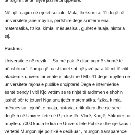
të largimit të të rinjve jashtë Shqipërisë.
Në një reagim në rrjetet sociale, Malaj thekson se 41 degë në
universitete janë mbyllur, përfshirë degë si infermieria,
matematika, fizika, kimia, mësuesisa , gjuhët e huaja, historia
etj.
Postimi:
Universitete në rrezik! “. Sa më pak të ditur, aq më shumë të
nënshtruar”. Pamja që na shfaqet sot një javë para fillimit të vitit
akademik universitar është e frikshme ! Mbi 41 degë mbyllen në
universitete rajonale publike shqiptare! Dega e infermierisë
është trendy i viti! Kjo vetëm se të rinjtë të ardhmen e shohin
jashtë për të jetuar! Nga ana tjetër matematika, fizika, kimia,
mësuesisa , gjuhët e huaja, historia, urtikultura dhe një sërë
degësh në Universitete në Gjirokastër, Vlorë, Korçë, Shkodër po
mbyllen. 7000 kuota të lira në Universitete Publike dhe një kaos i
vërtetë! Mungon një politikë e dedikuar , mungon transparencë