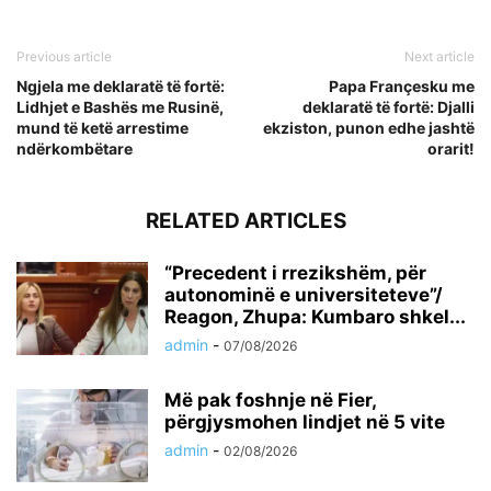
Previous article
Next article
Ngjela me deklaratë të fortë:
Papa Françesku me
Lidhjet e Bashës me Rusinë,
deklaratë të fortë: Djalli
mund të ketë arrestime
ekziston, punon edhe jashtë
ndërkombëtare
orarit!
RELATED ARTICLES
“Precedent i rrezikshëm, për
autonominë e universiteteve”/
Reagon, Zhupa: Kumbaro shkel...
admin
-
07/08/2026
Më pak foshnje në Fier,
përgjysmohen lindjet në 5 vite
admin
-
02/08/2026