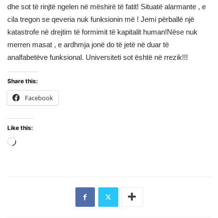
dhe sot të rinjtë ngelen në mëshirë të fatit! Situatë alarmante , e
cila tregon se qeveria nuk funksionin më ! Jemi përballë një
katastrofe në drejtim të formimit të kapitalit human!Nëse nuk
merren masat , e ardhmja jonë do të jetë në duar të
analfabetëve funksional. Universiteti sot është në rrezik!!!
Share this:
Facebook
Like this:
Loading…