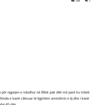
508
0
n për ngjarjen e ndodhur në Bllok pak ditë më parë ku mbeti
Rënda e kanë cilësuar të ligjshëm arrestimin e tij dhe i kanë
at 45 ditë.