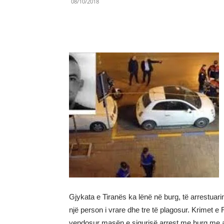
08/10/2018
Share
Gjykata e Tiranës ka lënë në burg, të arrestuari
një person i vrare dhe tre të plagosur. Krimet e 
vendosur masën e sigurisë arrest me burg me af