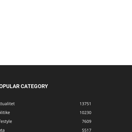
OPULAR CATEGORY
tualitet
13751
litike
10230
festyle
7609
ota
5517