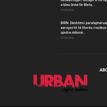
e bleu lirinë Ilir Meta...
07/08/2026
BIRN: Dështimi i paralajmëruar
aeroportit të Vlorës rrezikon
qindra milionë...
07/08/2026
AB