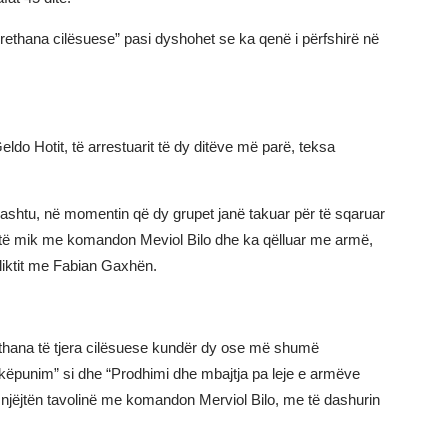
 rrethana cilësuese” pasi dyshohet se ka qenë i përfshirë në
Geldo Hotit, të arrestuarit të dy ditëve më parë, teksa
ashtu, në momentin që dy grupet janë takuar për të sqaruar
htë mik me komandon Meviol Bilo dhe ka qëlluar me armë,
fliktit me Fabian Gaxhën.
rethana të tjera cilësuese kundër dy ose më shumë
këpunim” si dhe “Prodhimi dhe mbajtja pa leje e armëve
ë njëjtën tavolinë me komandon Merviol Bilo, me të dashurin