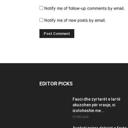
Notify me of follow-up comments by email.
Notify me of new posts by email.
EDITOR PICKS
Fauci dhe zyrtarët e lartë
akuzohen për vrasje, si
izoloheshin me...
07/08/2026
Avokati nxjerr detajet e forta,