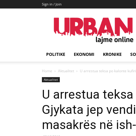
Sign in / Join
URBAN
Lajme
POLITIKE
EKONOMI
KRONIKE
SO
Home
Aktualitet
U arrestua teksa po kalonte kufiri
Aktualitet
U arrestua teksa 
Gjykata jep vend
masakrës në ish-