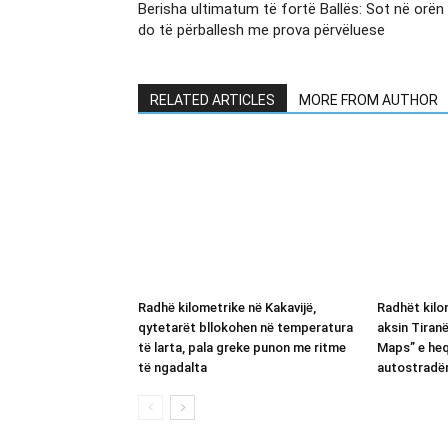
Berisha ultimatum të fortë Ballës: Sot në orën
do të përballesh me prova përvëluese
RELATED ARTICLES
MORE FROM AUTHOR
Radhë kilometrike në Kakavijë,
Radhët kilom
qytetarët bllokohen në temperatura
aksin Tiran
të larta, pala greke punon me ritme
Maps” e heq
të ngadalta
autostradë