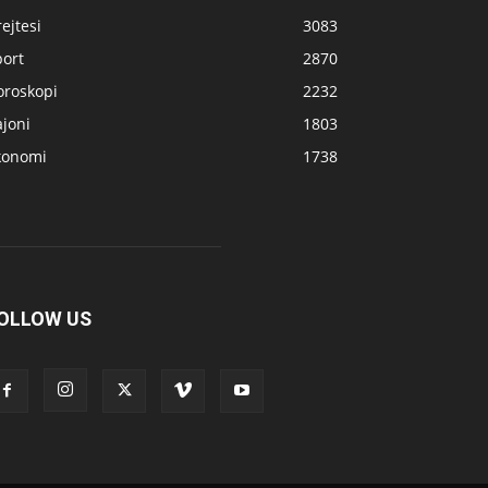
ejtesi
3083
port
2870
oroskopi
2232
joni
1803
konomi
1738
OLLOW US