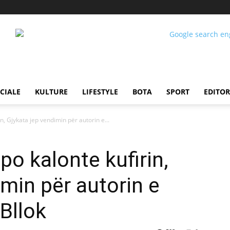
CIALE
KULTURE
LIFESTYLE
BOTA
SPORT
EDITOR
n, Gjykata jep vendimin për autorin e...
po kalonte kufirin,
imin për autorin e
Bllok