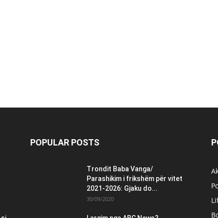
POPULAR POSTS
P
Trondit Baba Vanga/
Ak
Parashikim i frikshëm për vitet
Po
2021-2026: Gjaku do...
30/09/2020
Li
B
 si
Largim nga ABC News?