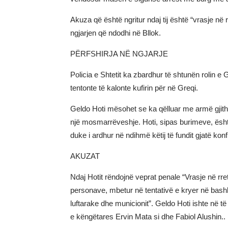
Akuza që është ngritur ndaj tij është “vrasje në
ngjarjen që ndodhi në Bllok.
PËRFSHIRJA NË NGJARJE
Policia e Shtetit ka zbardhur të shtunën rolin e 
tentonte të kalonte kufirin për në Greqi.
Geldo Hoti mësohet se ka qëlluar me armë gjith
një mosmarrëveshje. Hoti, sipas burimeve, ës
duke i ardhur në ndihmë këtij të fundit gjatë kon
AKUZAT
Ndaj Hotit rëndojnë veprat penale “Vrasje në r
personave, mbetur në tentativë e kryer në bash
luftarake dhe municionit”. Geldo Hoti ishte në t
e këngëtares Ervin Mata si dhe Fabiol Alushin..