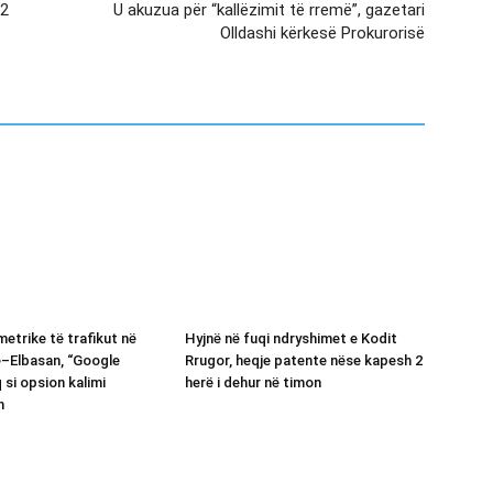
 2
U akuzua për “kallëzimit të rremë”, gazetari
Olldashi kërkesë Prokurorisë
etrike të trafikut në
Hyjnë në fuqi ndryshimet e Kodit
ë–Elbasan, “Google
Rrugor, heqje patente nëse kapesh 2
 si opsion kalimi
herë i dehur në timon
n