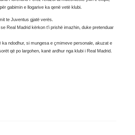
ër gabimin e llogarive ka qenë vetë klubi.
mit te Juventus gjatë verës.
se Real Madrid kërkon t’i prishë imazhin, duke pretenduar
 që ka ndodhur, si mungesa e çmimeve personale, akuzat e
sorët që po largohen, kanë ardhur nga klubi i Real Madrid.