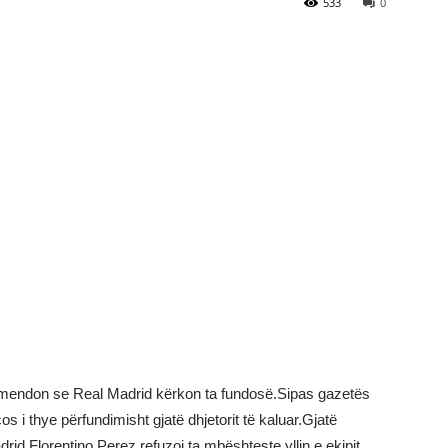
533
0
 mendon se Real Madrid kërkon ta fundosë.Sipas gazetës
 i thye përfundimisht gjatë dhjetorit të kaluar.Gjatë
rid Florentino Perez refuzoi ta mbështeste yllin e ekipit,