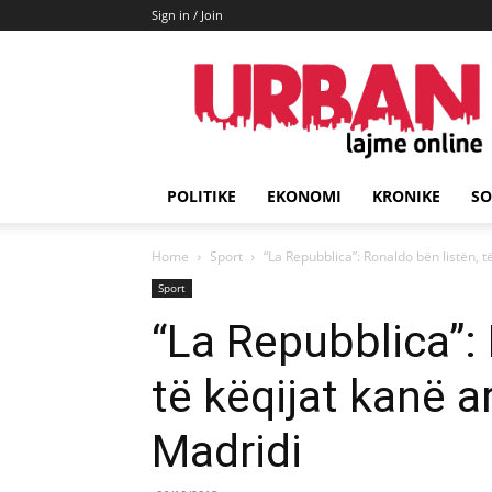
Sign in / Join
URBAN
Lajme
POLITIKE
EKONOMI
KRONIKE
SO
Home
Sport
“La Repubblica”: Ronaldo bën listën, 
Sport
“La Repubblica”: 
të këqijat kanë a
Madridi