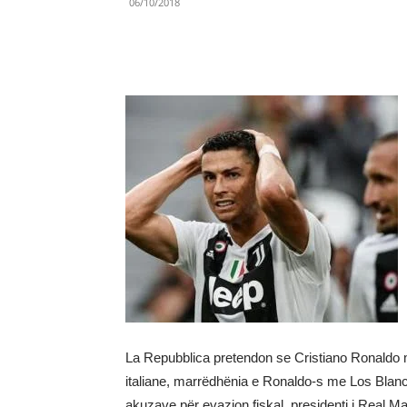
06/10/2018
Share
La Repubblica pretendon se Cristiano Ronaldo
italiane, marrëdhënia e Ronaldo-s me Los Blancos
akuzave për evazion fiskal, presidenti i Real Mad