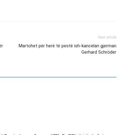
Next article
ër
Martohet për herë të pestë ish-kancelari gjerman
Gerhard Schröder