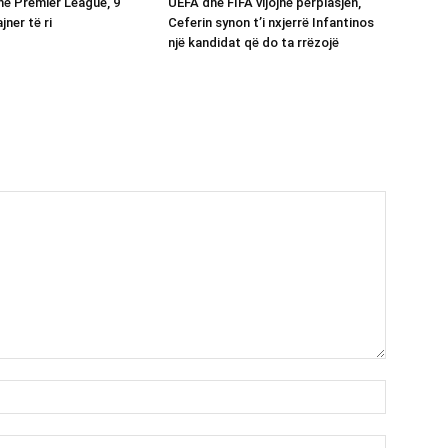
në Premier League, 9
UEFA dhe FIFA vijojnë përplasjen,
jner të ri
Ceferin synon t’i nxjerrë Infantinos
një kandidat që do ta rrëzojë