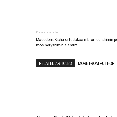
Previous article
Maqedoni, Kisha ortodokse mbron qëndrimin p
mos ndryshimin e emrit
RELATED ARTICLES
MORE FROM AUTHOR