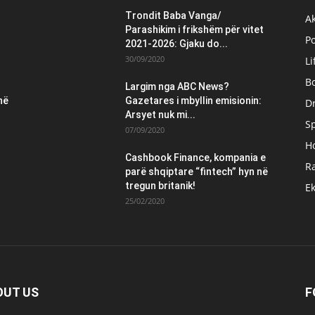
Trondit Baba Vanga/
Ak
Parashikim i frikshëm për vitet
Po
2021-2026: Gjaku do...
30/09/2020
Li
B
Largim nga ABC News?
në
Gazetares i mbyllin emisionin:
Dr
Arsyet nuk mi...
S
07/09/2020
H
Cashbook Finance, kompania e
Ra
parë shqiptare “fintech” hyn në
tregun britanik!
E
25/02/2020
OUT US
F