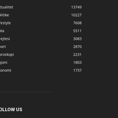
tualitet
13749
litike
10227
festyle
7608
ota
5511
ejtesi
3083
port
2870
oroskopi
2231
joni
1803
konomi
1737
OLLOW US