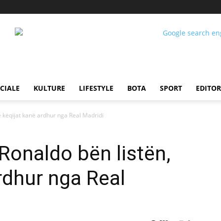
CIALE
KULTURE
LIFESTYLE
BOTA
SPORT
EDITOR
të këqijat kanë ardhur nga Real Madridi
Ronaldo bën listën,
rdhur nga Real