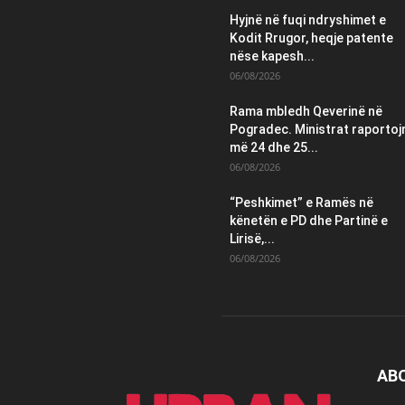
Hyjnë në fuqi ndryshimet e
Kodit Rrugor, heqje patente
nëse kapesh...
06/08/2026
Rama mbledh Qeverinë në
Pogradec. Ministrat raportoj
më 24 dhe 25...
06/08/2026
“Peshkimet” e Ramës në
kënetën e PD dhe Partinë e
Lirisë,...
06/08/2026
AB