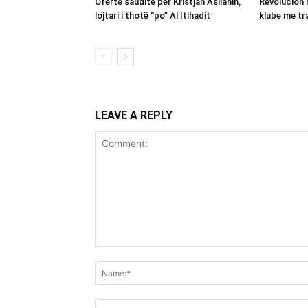
Ofertë saudite për Kristjan Asllanin,
Revolucion 
lojtari i thotë “po” Al Itihadit
klube me tra
LEAVE A REPLY