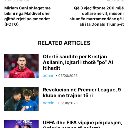
Previous article
Next article
Miriam Cani shfaqet me
Që 3 vjeç fitonte 200 mijë
bikini nga Maldivet dhe
dollarë në vit, mësoni
gjithë rrjeti po çmendet
shumën marramendëse që i
(FOTO)
ati i la Donald Trump-it
RELATED ARTICLES
Ofertë saudite për Kristjan
Asllanin, lojtari i thotë “po” Al
Itihadit
admin
-
05/08/2026
Revolucion në Premier League, 9
klube me trajner të ri
admin
-
05/08/2026
UEFA dhe FIFA vijojnë përplasjen,