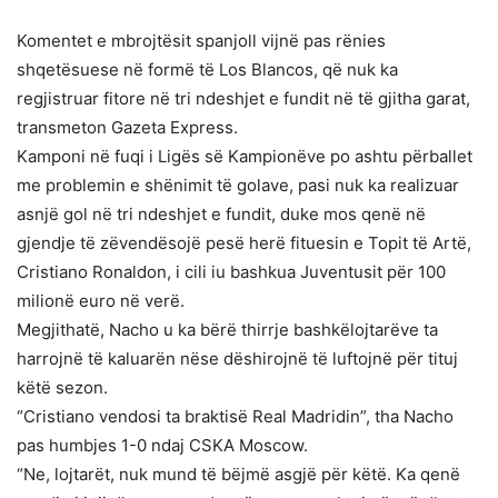
Komentet e mbrojtësit spanjoll vijnë pas rënies
shqetësuese në formë të Los Blancos, që nuk ka
regjistruar fitore në tri ndeshjet e fundit në të gjitha garat,
transmeton Gazeta Express.
Kamponi në fuqi i Ligës së Kampionëve po ashtu përballet
me problemin e shënimit të golave, pasi nuk ka realizuar
asnjë gol në tri ndeshjet e fundit, duke mos qenë në
gjendje të zëvendësojë pesë herë fituesin e Topit të Artë,
Cristiano Ronaldon, i cili iu bashkua Juventusit për 100
milionë euro në verë.
Megjithatë, Nacho u ka bërë thirrje bashkëlojtarëve ta
harrojnë të kaluarën nëse dëshirojnë të luftojnë për tituj
këtë sezon.
“Cristiano vendosi ta braktisë Real Madridin”, tha Nacho
pas humbjes 1-0 ndaj CSKA Moscow.
“Ne, lojtarët, nuk mund të bëjmë asgjë për këtë. Ka qenë