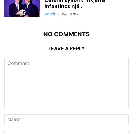
Ceferin synon t’i nxjerrë
Infantinos një...
admin
-
05/08/2026
NO COMMENTS
LEAVE A REPLY