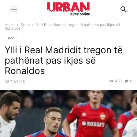
Home
Sport
Ylli i Real Madridit tregon të pathënat pas ikjes së
Ronaldos
Sport
Ylli i Real Madridit tregon të
pathënat pas ikjes së
Ronaldos
489
0
03/10/2018