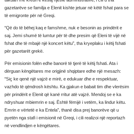
gazetarëve se familja e Elenit kishte jetuar në këtë fshat para se
të emigronte për në Greqi.
“Që do të bëhej kaq e famshme, nuk e besonin as prindërit e
saj. Jemi shumë të lumtur për të dhe presim që Eleni të vijë në
fshat dhe të mbajë një koncert këtu”, tha kryeplaku i këtij fshati
për gazetarët grekë.
Për emisionin folën edhe banorë të tjerë të këtij fshati. Ata i
dërguan këngëtares me origjinë shqiptare edhe një mesazh:
“Siç ke qenë një vajzë e mirë, e edukuar dhe e respektuar,
vazhdo të qëndrosh kështu. Ka gjakun e babait tim dhe vlerësim
për prindërit e Elenit që kanë rritur atë vajzë. Mendoj se e ka
ndryshuar mbiemrin e saj. Është fëmijë i vetëm, ka lindur këtu.
Emrin e vërtetë e ka Entela”, thanë disa prej banorëve që u
pyetën nga stafi i emisionit në Greqi, i cili realizoi një reportazh
në vendlindjen e këngëtares.