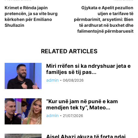
Krimet e Rënda japin
Gjykata e Apelit pezullon
pretencën, ja sa vite burg
uljen e tarifave të
kërkohen për Emiliano
përmbarimit, arsyetimi: Bien
Shullazin
të ardhurat në buxhet dhe
falimentojnë përmbaruesit
RELATED ARTICLES
Miri rrëfen si ka ndryshuar jeta e
familjes së tij pas...
admin
-
06/08/2026
“Kur unë jam në punë e kam
mendjen tek ty”, Mateo...
admin
-
21/07/2026
Ajsel Abazi akuza të forta ndaj