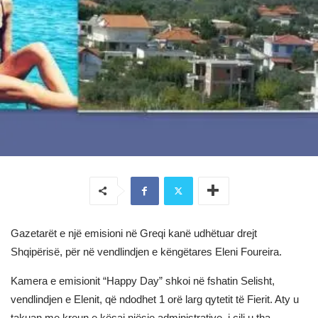
Gazetarët e një emisioni në Greqi kanë udhëtuar drejt
Shqipërisë, për në vendlindjen e këngëtares Eleni Foureira.
Kamera e emisionit “Happy Day” shkoi në fshatin Selisht,
vendlindjen e Elenit, që ndodhet 1 orë larg qytetit të Fierit. Aty u
takuan me kreun e kësaj njësie administrative, i cili u tha