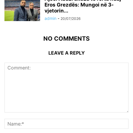
Eros Grezdës: Mungoi në 3-
vjetorin...
admin
-
20/07/2026
NO COMMENTS
LEAVE A REPLY