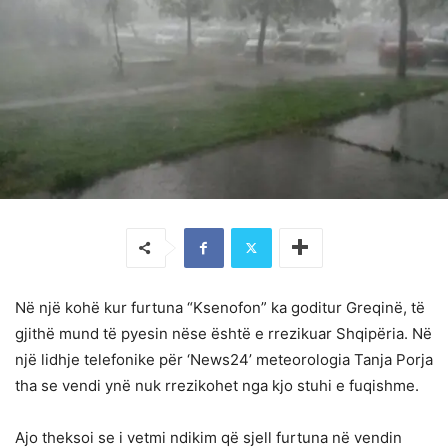
Në një kohë kur furtuna “Ksenofon” ka goditur Greqinë, të
gjithë mund të pyesin nëse është e rrezikuar Shqipëria. Në
një lidhje telefonike për ‘News24’ meteorologia Tanja Porja
tha se vendi ynë nuk rrezikohet nga kjo stuhi e fuqishme.
Ajo theksoi se i vetmi ndikim që sjell furtuna në vendin