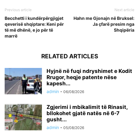
Previous article
Next article
Becchetti i kundërpërgjigjet
Hahn me Gjonajn në Bruksel:
qeverisë shqiptare: Keni për
Ja çfarë presim nga
të më dhënë, e jo për të
Shqipëria
marrë
RELATED ARTICLES
Hyjnë në fuqi ndryshimet e Kodit
Rrugor, heqje patente nëse
kapesh...
admin
-
06/08/2026
Zgjerimi i mbikalimit të Rinasit,
bllokohet gjatë natës në 6-7
gusht...
admin
-
05/08/2026