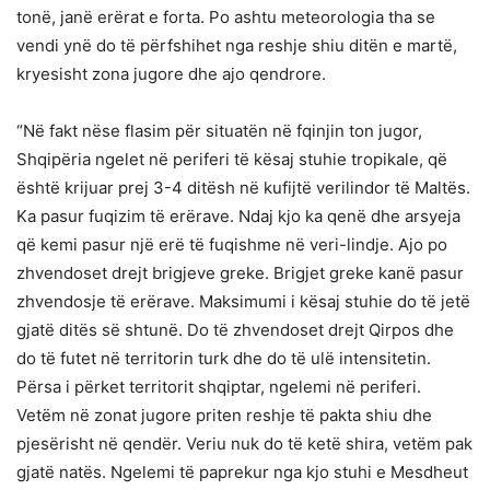
tonë, janë erërat e forta. Po ashtu meteorologia tha se
vendi ynë do të përfshihet nga reshje shiu ditën e martë,
kryesisht zona jugore dhe ajo qendrore.
“Në fakt nëse flasim për situatën në fqinjin ton jugor,
Shqipëria ngelet në periferi të kësaj stuhie tropikale, që
është krijuar prej 3-4 ditësh në kufijtë verilindor të Maltës.
Ka pasur fuqizim të erërave. Ndaj kjo ka qenë dhe arsyeja
që kemi pasur një erë të fuqishme në veri-lindje. Ajo po
zhvendoset drejt brigjeve greke. Brigjet greke kanë pasur
zhvendosje të erërave. Maksimumi i kësaj stuhie do të jetë
gjatë ditës së shtunë. Do të zhvendoset drejt Qirpos dhe
do të futet në territorin turk dhe do të ulë intensitetin.
Përsa i përket territorit shqiptar, ngelemi në periferi.
Vetëm në zonat jugore priten reshje të pakta shiu dhe
pjesërisht në qendër. Veriu nuk do të ketë shira, vetëm pak
gjatë natës. Ngelemi të paprekur nga kjo stuhi e Mesdheut