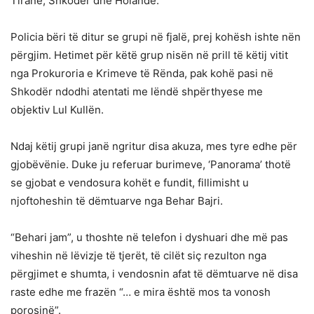
Tiranë, Shkodër dhe Holandë.
Policia bëri të ditur se grupi në fjalë, prej kohësh ishte nën
përgjim. Hetimet për këtë grup nisën në prill të këtij vitit
nga Prokuroria e Krimeve të Rënda, pak kohë pasi në
Shkodër ndodhi atentati me lëndë shpërthyese me
objektiv Lul Kullën.
Ndaj këtij grupi janë ngritur disa akuza, mes tyre edhe për
gjobëvënie. Duke ju referuar burimeve, ‘Panorama’ thotë
se gjobat e vendosura kohët e fundit, fillimisht u
njoftoheshin të dëmtuarve nga Behar Bajri.
“Behari jam”, u thoshte në telefon i dyshuari dhe më pas
viheshin në lëvizje të tjerët, të cilët siç rezulton nga
përgjimet e shumta, i vendosnin afat të dëmtuarve në disa
raste edhe me frazën “… e mira është mos ta vonosh
porosinë”.