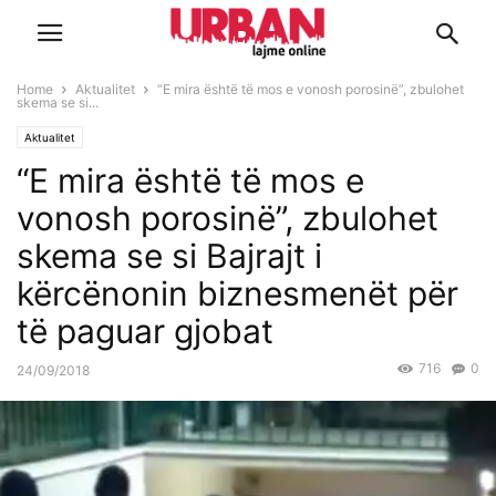
Home
Aktualitet
“E mira është të mos e vonosh porosinë”, zbulohet
skema se si...
Aktualitet
“E mira është të mos e
vonosh porosinë”, zbulohet
skema se si Bajrajt i
kërcënonin biznesmenët për
të paguar gjobat
716
0
24/09/2018