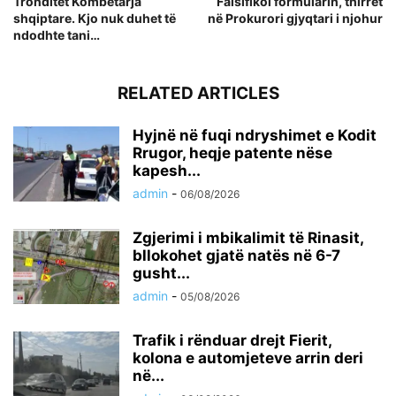
Tronditet Kombëtarja
Falsifikoi formularin, thirret
shqiptare. Kjo nuk duhet të
në Prokurori gjyqtari i njohur
ndodhte tani…
RELATED ARTICLES
Hyjnë në fuqi ndryshimet e Kodit
Rrugor, heqje patente nëse
kapesh...
admin
-
06/08/2026
Zgjerimi i mbikalimit të Rinasit,
bllokohet gjatë natës në 6-7
gusht...
admin
-
05/08/2026
Trafik i rënduar drejt Fierit,
kolona e automjeteve arrin deri
në...