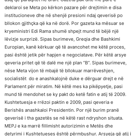
deklaroi se Meta po kërkon pazare për drejtimin e disa
institucioneve dhe në shenjë presioni ndaj qeverisë po
bllokon gjithçka që ka në dorë. Por gazeta ka mësuar se
kryeministri Edi Rama shumë shpejt mund të bëjë një
lëvizje surprizë. Sipas burimeve, Greqia dhe Bashkimi
Europian, kanë kërkuar që të avancohet me këtë proces,
pasi është jetik për hapjen e negociatave. Për këtë arsye
qeveria pritet që të dalë me një plan “B”. Sipas burimeve,
nëse Meta vijon të mbajë të bllokuar marrëveshjen,
socialistët do e anashkalojnë duke e dërguar drejt e në
Parlament për miratim. Në këtë mes ka pikëpyetje, pasi
mund të mendohet se ky pakt do ketë fatin e atij të 2009.
Kushtetuesja e rrëzoi paktin e 2009, pasi qeveria e
Berishës anashkaloi Presidentin. Por një burim pranë
qeverisë i tha gazetës se në këtë rast ndryshon situata.
MEPJ e ka marrë fillimisht autorizimin e Metës dhe
detyrimi i Kushtetueses është përmbushur. Arsyeja që atij i