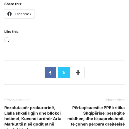
Share this:
Facebook
Like this:
Loading…
Previous article
Next article
Rezoluta për prokurorinë,
Përfaqësuesit e PPE kritika
Llalla shkeli ligjin dhe bllokoi
Shqipërisë: peshqit e
hetimet, Kuvendi urdhër Arta
mëdhenj dhe të paprekshmit,
Markut të nisë goditjet në
të çohen përpara drejtësisë