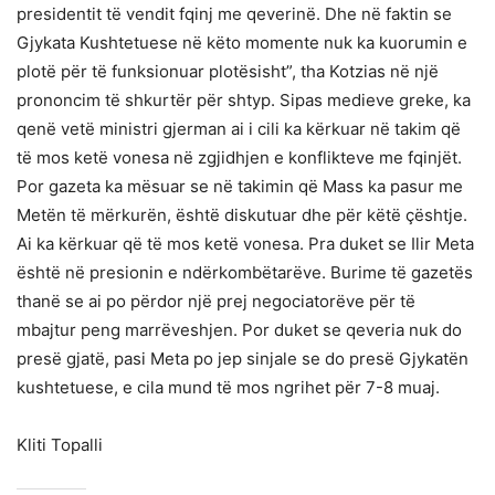
presidentit të vendit fqinj me qeverinë. Dhe në faktin se
Gjykata Kushtetuese në këto momente nuk ka kuorumin e
plotë për të funksionuar plotësisht”, tha Kotzias në një
prononcim të shkurtër për shtyp. Sipas medieve greke, ka
qenë vetë ministri gjerman ai i cili ka kërkuar në takim që
të mos ketë vonesa në zgjidhjen e konflikteve me fqinjët.
Por gazeta ka mësuar se në takimin që Mass ka pasur me
Metën të mërkurën, është diskutuar dhe për këtë çështje.
Ai ka kërkuar që të mos ketë vonesa. Pra duket se Ilir Meta
është në presionin e ndërkombëtarëve. Burime të gazetës
thanë se ai po përdor një prej negociatorëve për të
mbajtur peng marrëveshjen. Por duket se qeveria nuk do
presë gjatë, pasi Meta po jep sinjale se do presë Gjykatën
kushtetuese, e cila mund të mos ngrihet për 7-8 muaj.
Kliti Topalli