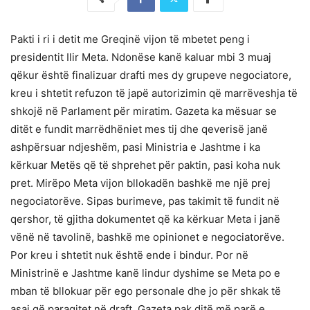
Pakti i ri i detit me Greqinë vijon të mbetet peng i
presidentit Ilir Meta. Ndonëse kanë kaluar mbi 3 muaj
qëkur është finalizuar drafti mes dy grupeve negociatore,
kreu i shtetit refuzon të japë autorizimin që marrëveshja të
shkojë në Parlament për miratim. Gazeta ka mësuar se
ditët e fundit marrëdhëniet mes tij dhe qeverisë janë
ashpërsuar ndjeshëm, pasi Ministria e Jashtme i ka
kërkuar Metës që të shprehet për paktin, pasi koha nuk
pret. Mirëpo Meta vijon bllokadën bashkë me një prej
negociatorëve. Sipas burimeve, pas takimit të fundit në
qershor, të gjitha dokumentet që ka kërkuar Meta i janë
vënë në tavolinë, bashkë me opinionet e negociatorëve.
Por kreu i shtetit nuk është ende i bindur. Por në
Ministrinë e Jashtme kanë lindur dyshime se Meta po e
mban të bllokuar për ego personale dhe jo për shkak të
asaj që paraqitet në draft. Gazeta pak ditë më parë e