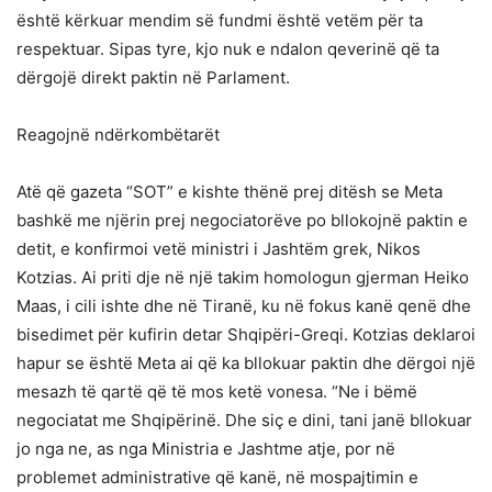
është kërkuar mendim së fundmi është vetëm për ta
respektuar. Sipas tyre, kjo nuk e ndalon qeverinë që ta
dërgojë direkt paktin në Parlament.
Reagojnë ndërkombëtarët
Atë që gazeta “SOT” e kishte thënë prej ditësh se Meta
bashkë me njërin prej negociatorëve po bllokojnë paktin e
detit, e konfirmoi vetë ministri i Jashtëm grek, Nikos
Kotzias. Ai priti dje në një takim homologun gjerman Heiko
Maas, i cili ishte dhe në Tiranë, ku në fokus kanë qenë dhe
bisedimet për kufirin detar Shqipëri-Greqi. Kotzias deklaroi
hapur se është Meta ai që ka bllokuar paktin dhe dërgoi një
mesazh të qartë që të mos ketë vonesa. “Ne i bëmë
negociatat me Shqipërinë. Dhe siç e dini, tani janë bllokuar
jo nga ne, as nga Ministria e Jashtme atje, por në
problemet administrative që kanë, në mospajtimin e