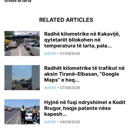
nivele të larta
RELATED ARTICLES
Radhë kilometrike në Kakavijë,
qytetarët bllokohen në
temperatura të larta, pala...
admin
-
07/08/2026
Radhët kilometrike të trafikut në
aksin Tiranë–Elbasan, “Google
Maps” e heq...
admin
-
07/08/2026
Hyjnë në fuqi ndryshimet e Kodit
Rrugor, heqje patente nëse
kapesh...
admin
-
06/08/2026