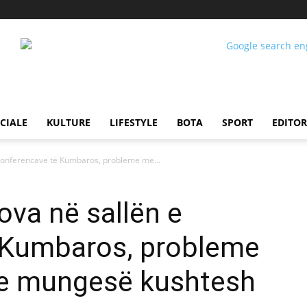
CIALE
KULTURE
LIFESTYLE
BOTA
SPORT
EDITOR
 konferencave të Kumbaros, probleme me...
ova në sallën e
 Kumbaros, probleme
he mungesë kushtesh