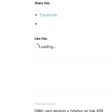
Share this:
Facebook
Like this:
Loading…
Previous article
ONM i gjeti dënimin e fshehur në Itali, KPK