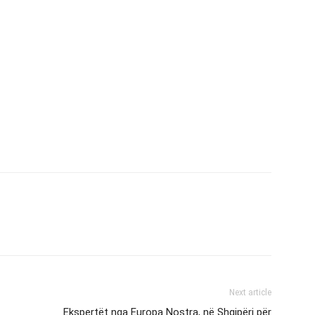
Next article
Ekspertët nga Europa Nostra, në Shqipëri për