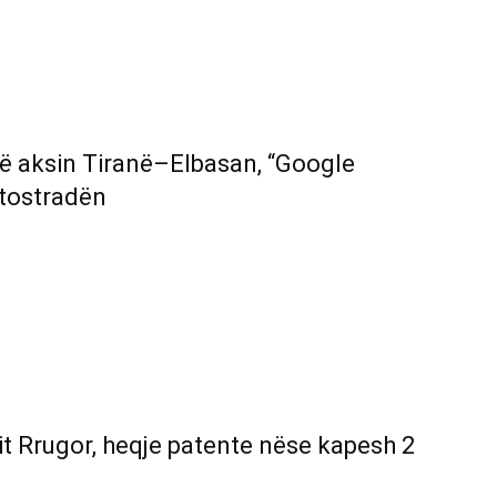
në aksin Tiranë–Elbasan, “Google
utostradën
it Rrugor, heqje patente nëse kapesh 2