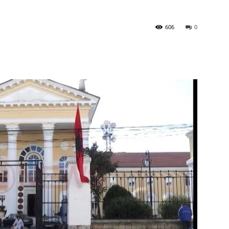
606
0