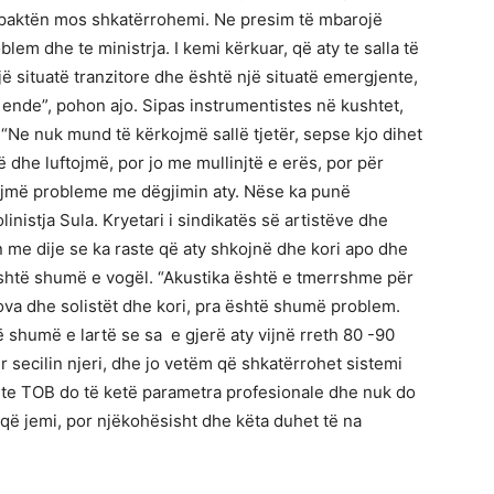
ë paktën mos shkatërrohemi. Ne presim të mbarojë
lem dhe te ministrja. I kemi kërkuar, që aty te salla të
ë situatë tranzitore dhe është një situatë emergjente,
 ende”, pohon ajo. Sipas instrumentistes në kushtet,
. “Ne nuk mund të kërkojmë sallë tjetër, sepse kjo dihet
 dhe luftojmë, por jo me mullinjtë e erës, por për
ojmë probleme me dëgjimin aty. Nëse ka punë
inistja Sula. Kryetari i sindikatës së artistëve dhe
me dije se ka raste që aty shkojnë dhe kori apo dhe
 është shumë e vogël. “Akustika është e tmerrshme për
ova dhe solistët dhe kori, pra është shumë problem.
 shumë e lartë se sa e gjerë aty vijnë rreth 80 -90
 secilin njeri, dhe jo vetëm që shkatërrohet sistemi
a te TOB do të ketë parametra profesionale dhe nuk do
 që jemi, por njëkohësisht dhe këta duhet të na