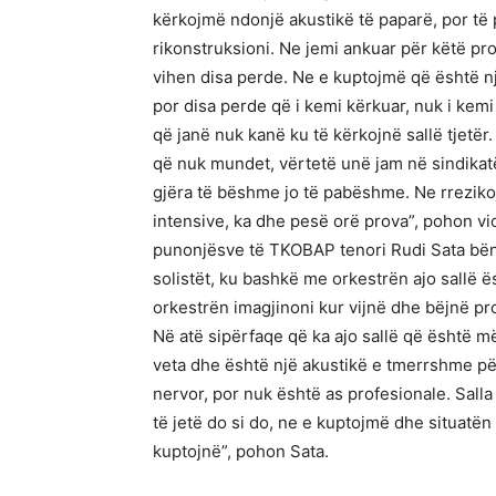
kërkojmë ndonjë akustikë të paparë, por t
rikonstruksioni. Ne jemi ankuar për këtë prob
vihen disa perde. Ne e kuptojmë që është nj
por disa perde që i kemi kërkuar, nuk i kemi
që janë nuk kanë ku të kërkojnë sallë tjetër
që nuk mundet, vërtetë unë jam në sindikatë
gjëra të bëshme jo të pabëshme. Ne rrezik
intensive, ka dhe pesë orë prova”, pohon viol
punonjësve të TKOBAP tenori Rudi Sata bën 
solistët, ku bashkë me orkestrën ajo sallë
orkestrën imagjinoni kur vijnë dhe bëjnë pr
Në atë sipërfaqe që ka ajo sallë që është më
veta dhe është një akustikë e tmerrshme për
nervor, por nuk është as profesionale. Sall
të jetë do si do, ne e kuptojmë dhe situatën
kuptojnë”, pohon Sata.