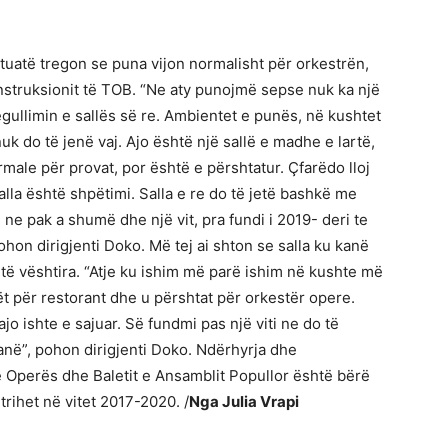
tuatë tregon se puna vijon normalisht për orkestrën,
nstruksionit të TOB. “Ne aty punojmë sepse nuk ka një
regullimin e sallës së re. Ambientet e punës, në kushtet
uk do të jenë vaj. Ajo është një sallë e madhe e lartë,
male për provat, por është e përshtatur. Çfarëdo lloj
lla është shpëtimi. Salla e re do të jetë bashkë me
ne pak a shumë dhe një vit, pra fundi i 2019- deri te
 pohon dirigjenti Doko. Më tej ai shton se salla ku kanë
 vështira. “Atje ku ishim më parë ishim në kushte më
sët për restorant dhe u përshtat për orkestër opere.
jo ishte e sajuar. Së fundmi pas një viti ne do të
anë”, pohon dirigjenti Doko. Ndërhyrja dhe
të Operës dhe Baletit e Ansamblit Popullor është bërë
rihet në vitet 2017-2020. /
Nga Julia Vrapi