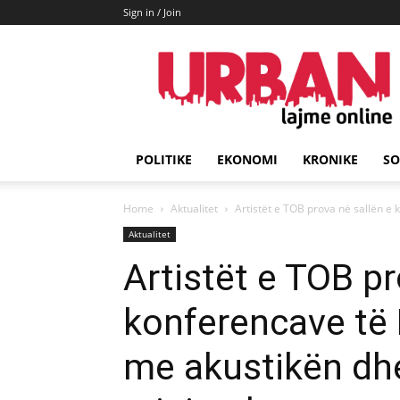
Sign in / Join
URBAN
Lajme
POLITIKE
EKONOMI
KRONIKE
SO
Home
Aktualitet
Artistët e TOB prova në sallën e
Aktualitet
Artistët e TOB pr
konferencave të
me akustikën d