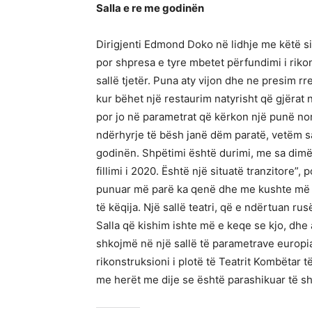
Salla e re me godinën
Dirigjenti Edmond Doko në lidhje me këtë si
por shpresa e tyre mbetet përfundimi i riko
sallë tjetër. Puna aty vijon dhe ne presim r
kur bëhet një restaurim natyrisht që gjërat n
por jo në parametrat që kërkon një punë nor
ndërhyrje të bësh janë dëm paratë, vetëm sa
godinën. Shpëtimi është durimi, me sa dimë 
fillimi i 2020. Është një situatë tranzitore”,
punuar më parë ka qenë dhe me kushte më të
të këqija. Një sallë teatri, që e ndërtuan ru
Salla që kishim ishte më e keqe se kjo, dhe a
shkojmë në një sallë të parametrave europi
rikonstruksioni i plotë të Teatrit Kombëtar 
me herët me dije se është parashikuar të sht