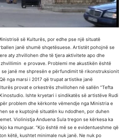
inistrisë së Kulturës, por edhe pse një situatë
ërballen janë shumë shqetësuese. Artistët pohojnë se
ere aty zhvillohen dhe të tjera aktivitete apo dhe
 zhvillimin e provave. Problemi me akustikën është
 se janë me shpresën e përfundimit të rikonstruksionit
Që nga marsi i 2017 që trupat artistike janë
turës provat e orkestrës zhvillohen në sallën “Tefta
Kinostudio. Ishte kryetari i sindikatës së artistëve Rudi
epër problem dhe kërkonte vëmendje nga Ministria e
rehen se e kuptojnë situatën ku ndodhen, por duhen
emet. Violinistja Anduena Sula tregon se kërkesa ka
r kjo ka munguar. “Kjo është më se e evidentueshme që
ton këtë, kushtet minimale nuk janë. Ne nuk po