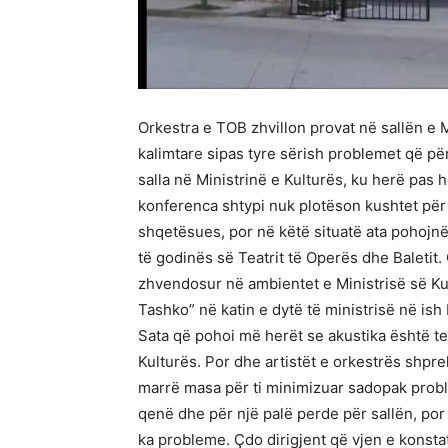
Orkestra e TOB zhvillon provat në sallën e M
kalimtare sipas tyre sërish problemet që p
salla në Ministrinë e Kulturës, ku herë pas h
konferenca shtypi nuk plotëson kushtet për
shqetësues, por në këtë situatë ata pohojnë
të godinës së Teatrit të Operës dhe Baletit. 
zhvendosur në ambientet e Ministrisë së Kul
Tashko” në katin e dytë të ministrisë në ish 
Sata që pohoi më herët se akustika është t
Kulturës. Por dhe artistët e orkestrës shp
marrë masa për ti minimizuar sadopak probl
qenë dhe për një palë perde për sallën, po
ka probleme. Çdo dirigjent që vjen e konsta