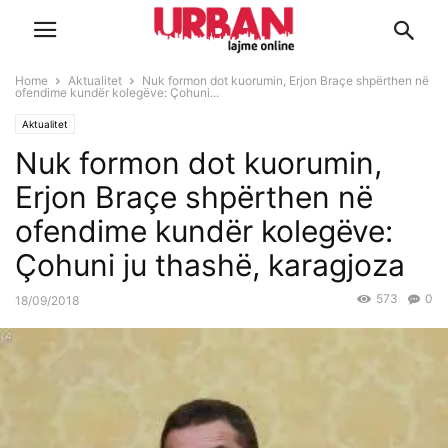
Home
Aktualitet
Nuk formon dot kuorumin, Erjon Braçe shpërthen në
ofendime kundër kolegëve: Çohuni...
Aktualitet
Nuk formon dot kuorumin,
Erjon Braçe shpërthen në
ofendime kundër kolegëve:
Çohuni ju thashë, karagjoza
573
0
18/09/2018