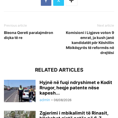
Previous article
Next article
Bleona Qereti paralajmëron
Komisioni i Ligjeve voton 9
diçka të re
emrat, ja kush janë
kandidatët për Këshillin
Mbikëqyrës të reformës në
drejtësi
RELATED ARTICLES
Hyjnë në fuqi ndryshimet e Kodit
Rrugor, heqje patente nëse
kapesh...
admin
-
06/08/2026
Zgjerimi i mbikalimit të Rinasit,