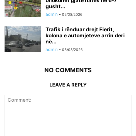
bllokohet gjatë natës në 6-7
gusht...
admin
-
05/08/2026
Trafik i rënduar drejt Fierit,
kolona e automjeteve arrin deri
në...
admin
-
03/08/2026
NO COMMENTS
LEAVE A REPLY