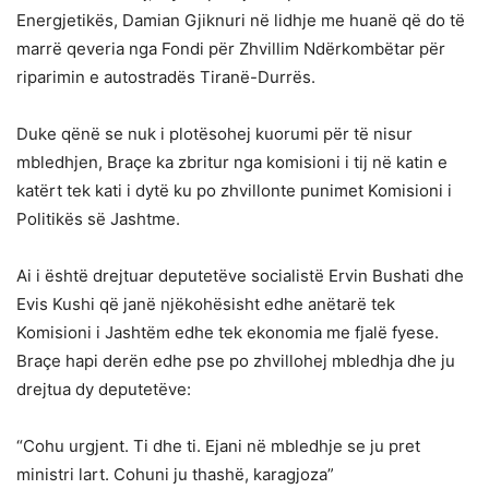
Energjetikës, Damian Gjiknuri në lidhje me huanë që do të
marrë qeveria nga Fondi për Zhvillim Ndërkombëtar për
riparimin e autostradës Tiranë-Durrës.
Duke qënë se nuk i plotësohej kuorumi për të nisur
mbledhjen, Braçe ka zbritur nga komisioni i tij në katin e
katërt tek kati i dytë ku po zhvillonte punimet Komisioni i
Politikës së Jashtme.
Ai i është drejtuar deputetëve socialistë Ervin Bushati dhe
Evis Kushi që janë njëkohësisht edhe anëtarë tek
Komisioni i Jashtëm edhe tek ekonomia me fjalë fyese.
Braçe hapi derën edhe pse po zhvillohej mbledhja dhe ju
drejtua dy deputetëve:
“Cohu urgjent. Ti dhe ti. Ejani në mbledhje se ju pret
ministri lart. Cohuni ju thashë, karagjoza”