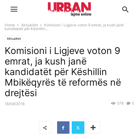
Home
Aktualitet
Komisioni i Ligjeve voton 9 emrat, ja kush janë
kandidatët për Këshillin...
Aktualitet
Komisioni i Ligjeve voton 9
emrat, ja kush janë
kandidatët për Këshillin
Mbikëqyrës të reformës në
drejtësi
578
0
18/09/2018