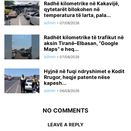
Radhë kilometrike në Kakavijë,
qytetarët bllokohen në
temperatura të larta, pala...
admin
-
07/08/2026
Radhët kilometrike të trafikut në
aksin Tiranë–Elbasan, “Google
Maps” e heq...
admin
-
07/08/2026
Hyjnë në fuqi ndryshimet e Kodit
Rrugor, heqje patente nëse
kapesh...
admin
-
06/08/2026
NO COMMENTS
LEAVE A REPLY