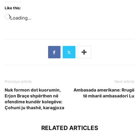
Like this:
Loading…
Previous article
Next article
Nuk formon dot kuorumin,
Ambasada amerikane: Rrugë
Erjon Braçe shpërthen në
të mbarë ambasadori Lu
ofendime kundër kolegëve:
Çohuni ju thashë, karagjoza
RELATED ARTICLES