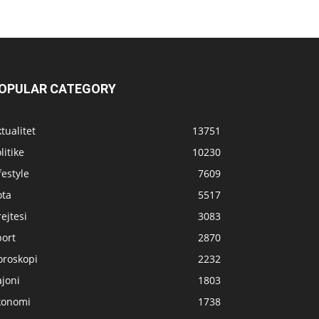
OPULAR CATEGORY
tualitet
13751
litike
10230
festyle
7609
ota
5517
ejtesi
3083
port
2870
oroskopi
2232
joni
1803
konomi
1738