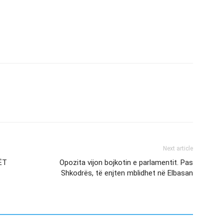
Next article
ËT
Opozita vijon bojkotin e parlamentit. Pas
Shkodrës, të enjten mblidhet në Elbasan