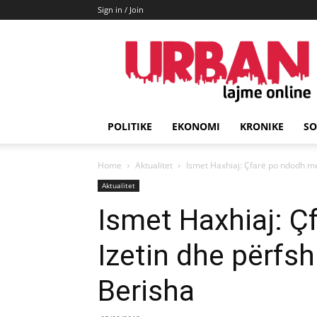
Sign in / Join
URBAN
Lajme
POLITIKE
EKONOMI
KRONIKE
SO
Home
Aktualitet
Ismet Haxhiaj: Çfarë po ndodh me I
Aktualitet
Ismet Haxhiaj: 
Izetin dhe përfshi
Berisha