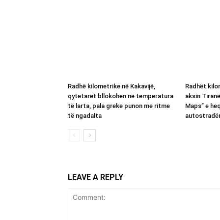
Radhë kilometrike në Kakavijë,
Radhët kilom
qytetarët bllokohen në temperatura
aksin Tiran
të larta, pala greke punon me ritme
Maps” e heq
të ngadalta
autostradë
LEAVE A REPLY