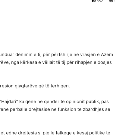
952
0
rfunduar dënimin e tij për përfshirje në vrasjen e Azem
ëve, nga kërkesa e vëllait të tij për rihapjen e dosjes
presion gjyqtarëve që të tërhiqen.
“Hajdari” ka qene ne qender te opinionit publik, pas
u vene perballe drejtesise ne funksion te zbardhjes se
t edhe drejtesia si pjelle fatkeqe e kesaj politike te