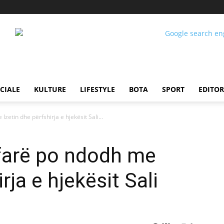
CIALE
KULTURE
LIFESTYLE
BOTA
SPORT
EDITOR
zetin dhe përfshirja e hjekësit Sali...
Çfarë po ndodh me
rja e hjekësit Sali