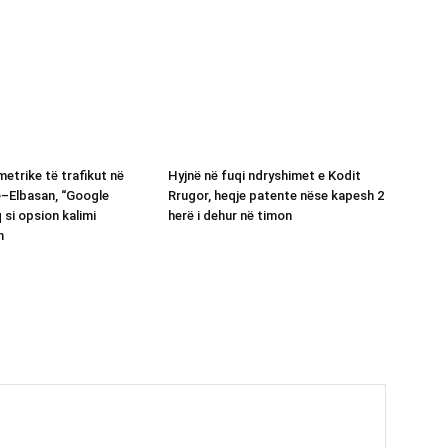
etrike të trafikut në
Hyjnë në fuqi ndryshimet e Kodit
ë–Elbasan, “Google
Rrugor, heqje patente nëse kapesh 2
 si opsion kalimi
herë i dehur në timon
n