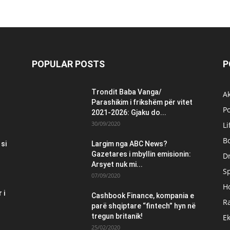
POPULAR POSTS
P
Trondit Baba Vanga/
Ak
Parashikim i frikshëm për vitet
Po
2021-2026: Gjaku do...
30/09/2020
Li
B
 si
Largim nga ABC News?
Gazetares i mbyllin emisionin:
Dr
Arsyet nuk mi...
S
07/09/2020
H
 i
Cashbook Finance, kompania e
Ra
parë shqiptare “fintech” hyn në
tregun britanik!
E
25/02/2020