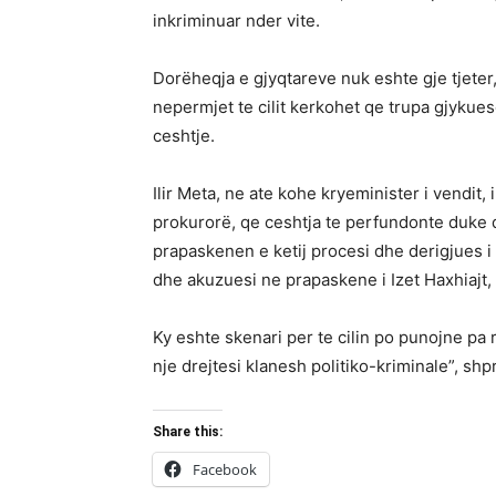
inkriminuar nder vite.
Dorëheqja e gjyqtareve nuk eshte gje tjeter,
nepermjet te cilit kerkohet qe trupa gjykue
ceshtje.
Ilir Meta, ne ate kohe kryeminister i vendit,
prokurorë, qe ceshtja te perfundonte duke de
prapaskenen e ketij procesi dhe derigjues i t
dhe akuzuesi ne prapaskene i Izet Haxhiajt, p
Ky eshte skenari per te cilin po punojne pa 
nje drejtesi klanesh politiko-kriminale”, shp
Share this:
Facebook