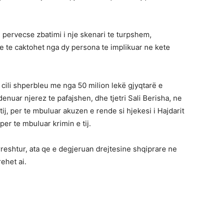
 pervecse zbatimi i nje skenari te turpshem,
se te caktohet nga dy persona te implikuar ne kete
 i cili shperbleu me nga 50 milion lekë gjyqtarë e
nuar njerez te pafajshen, dhe tjetri Sali Berisha, ne
ij, per te mbuluar akuzen e rende si hjekesi i Hajdarit
er te mbuluar krimin e tij.
rreshtur, ata qe e degjeruan drejtesine shqiprare ne
rehet ai.