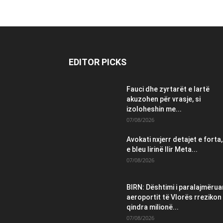
EDITOR PICKS
Fauci dhe zyrtarët e lartë
akuzohen për vrasje, si
izoloheshin me...
07/08/2026
Avokati nxjerr detajet e forta,
e bleu lirinë Ilir Meta...
07/08/2026
BIRN: Dështimi i paralajmëruar
aeroportit të Vlorës rrezikon
qindra milionë...
07/08/2026