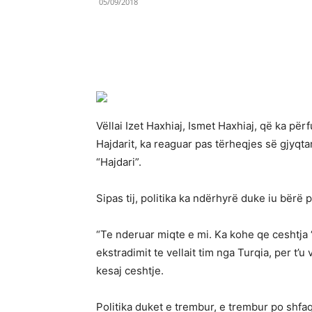
05/09/2018
Share
Vëllai Izet Haxhiaj, Ismet Haxhiaj, që ka pë
Hajdarit, ka reaguar pas tërheqjes së gjyqtar
“Hajdari”.
Sipas tij, politika ka ndërhyrë duke iu bërë 
“Te nderuar miqte e mi. Ka kohe qe ceshtja 
ekstradimit te vellait tim nga Turqia, per t’
kesaj ceshtje.
Politika duket e trembur, e trembur po shfaqe