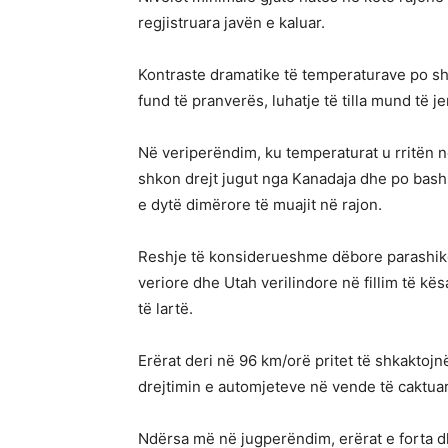
regjistruara javën e kaluar.
Kontraste dramatike të temperaturave po sh
fund të pranverës, luhatje të tilla mund të j
Në veriperëndim, ku temperaturat u rritën në
shkon drejt jugut nga Kanadaja dhe po bash
e dytë dimërore të muajit në rajon.
Reshje të konsiderueshme dëbore parashiko
veriore dhe Utah verilindore në fillim të 
të lartë.
Erërat deri në 96 km/orë pritet të shkaktojn
drejtimin e automjeteve në vende të caktuar
Ndërsa më në jugperëndim, erërat e forta d