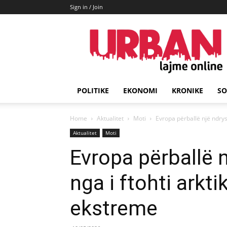
Sign in / Join
URBAN
Lajme
POLITIKE
EKONOMI
KRONIKE
SO
Home
Aktualitet
Moti
Evropa përballë një ndrys
Aktualitet
Moti
Evropa përballë n
nga i ftohti arkt
ekstreme