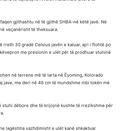
faqen gjithashtu në të gjithë SHBA-në këtë javë. Në
enë veçanërisht të theksuara.
 rreth 30 gradë Celsius javën e kaluar, ajri i ftohtë po
këvepron me presionin e ulët për të prodhuar stuhinë
hen në terrene më të larta në Ëyoming, Kolorado
kësaj jave, me deri në 46 cm të mundshme mbi tokën më
ë stuhi dëbore dhe të krijojnë kushte të rrezikshme për
a.
he lagështia vazhdimisht e ulët kanë shkaktuar