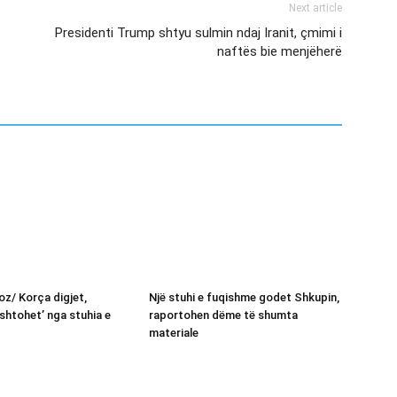
Next article
Presidenti Trump shtyu sulmin ndaj Iranit, çmimi i
naftës bie menjëherë
oz/ Korça digjet,
Një stuhi e fuqishme godet Shkupin,
ushtohet’ nga stuhia e
raportohen dëme të shumta
materiale