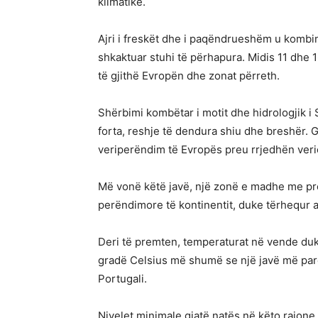
klimatike.
Ajri i freskët dhe i paqëndrueshëm u kombinu
shkaktuar stuhi të përhapura. Midis 11 dhe 16
të gjithë Evropën dhe zonat përreth.
Shërbimi kombëtar i motit dhe hidrologjik i
forta, reshje të dendura shiu dhe breshër. Gj
veriperëndim të Evropës preu rrjedhën ver
Më vonë këtë javë, një zonë e madhe me pre
perëndimore të kontinentit, duke tërhequr aj
Deri të premten, temperaturat në vende duk
gradë Celsius më shumë se një javë më parë
Portugali.
Nivelet minimale gjatë natës në këto rajone