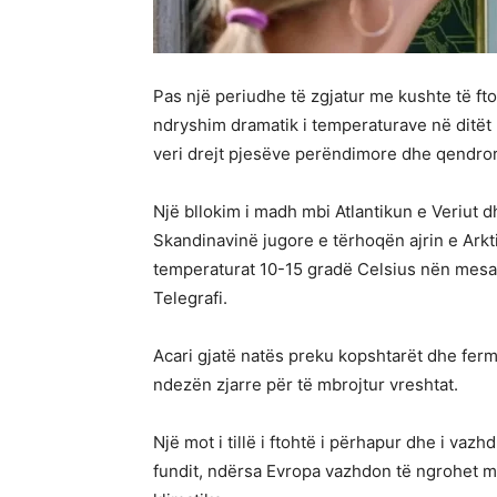
Pas një periudhe të zgjatur me kushte të ft
ndryshim dramatik i temperaturave në ditët n
veri drejt pjesëve perëndimore dhe qendrore
Një bllokim i madh mbi Atlantikun e Veriut dh
Skandinavinë jugore e tërhoqën ajrin e Arkti
temperaturat 10-15 gradë Celsius nën mesa
Telegrafi.
Acari gjatë natës preku kopshtarët dhe ferme
ndezën zjarre për të mbrojtur vreshtat.
Një mot i tillë i ftohtë i përhapur dhe i vaz
fundit, ndërsa Evropa vazhdon të ngrohet më 