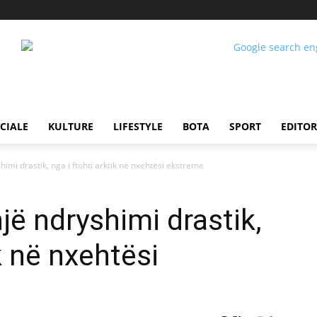
CIALE
KULTURE
LIFESTYLE
BOTA
SPORT
EDITOR
himi drastik, nga i ftohti arktik në nxehtësi ekstreme
jë ndryshimi drastik,
ik në nxehtësi