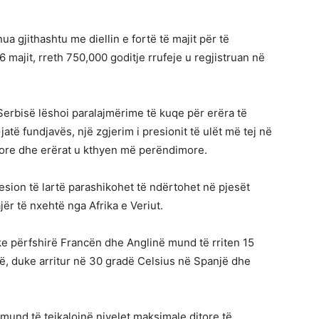
a gjithashtu me diellin e fortë të majit për të
 majit, rreth 750,000 goditje rrufeje u regjistruan në
 Serbisë lëshoi paralajmërime të kuqe për erëra të
atë fundjavës, një zgjerim i presionit të ulët më tej në
iore dhe erërat u kthyen më perëndimore.
sion të lartë parashikohet të ndërtohet në pjesët
ër të nxehtë nga Afrika e Veriut.
e përfshirë Francën dhe Anglinë mund të rriten 15
, duke arritur në 30 gradë Celsius në Spanjë dhe
 mund të tejkalojnë nivelet maksimale ditore të