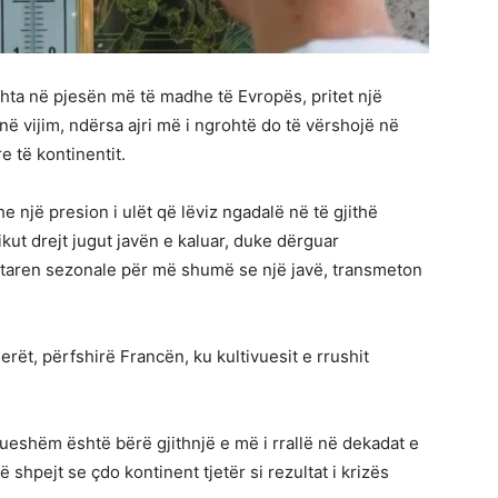
ohta në pjesën më të madhe të Evropës, pritet një
ë vijim, ndërsa ajri më i ngrohtë do të vërshojë në
 të kontinentit.
e një presion i ulët që lëviz ngadalë në të gjithë
kut drejt jugut javën e kaluar, duke dërguar
taren sezonale për më shumë se një javë, transmeton
rët, përfshirë Francën, ku kultivuesit e rrushit
hdueshëm është bërë gjithnjë e më i rrallë në dekadat e
shpejt se çdo kontinent tjetër si rezultat i krizës