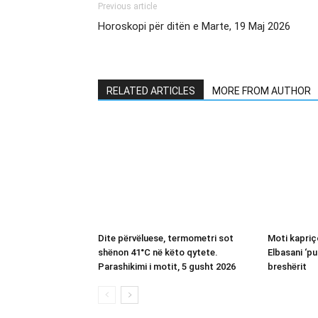
Previous article
Horoskopi për ditën e Marte, 19 Maj 2026
RELATED ARTICLES
MORE FROM AUTHOR
Dite përvëluese, termometri sot
Moti kapriç
shënon 41°C në këto qytete.
Elbasani ‘p
Parashikimi i motit, 5 gusht 2026
breshërit