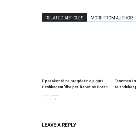
RELATED ARTICLES
MORE FROM AUTHOR
E pazakontë në bregdetin e jugut/
Fenomen i rr
Peshkaqeni ‘dhelpër’ kapet në Borsh
të zhduket 
LEAVE A REPLY