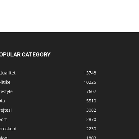
OPULAR CATEGORY
tualitet
13748
litike
10225
festyle
7607
ota
5510
ejtesi
3082
port
2870
oroskopi
2230
joni
1803