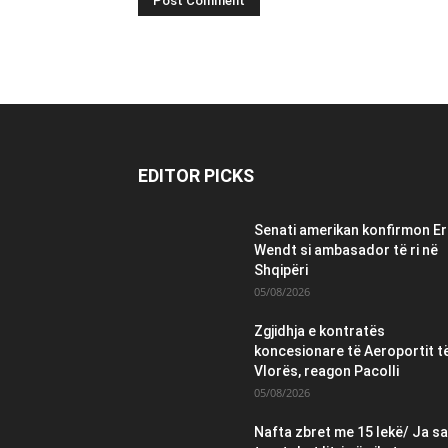
EDITOR PICKS
Senati amerikan konfirmon Er
Wendt si ambasador të ri në
Shqipëri
05/08/2026
Zgjidhja e kontratës
koncesionare të Aeroportit t
Vlorës, reagon Pacolli
05/08/2026
Nafta zbret me 15 lekë/ Ja sa