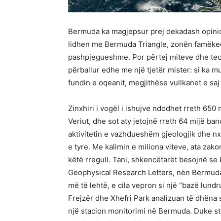
Bermuda ka magjepsur prej dekadash opinion
lidhen me Bermuda Triangle, zonën famëkeq
pashpjegueshme. Por përtej miteve dhe teor
përballur edhe me një tjetër mister: si ka
fundin e oqeanit, megjithëse vullkanet e sa
Zinxhiri i vogël i ishujve ndodhet rreth 650 m
Veriut, dhe sot aty jetojnë rreth 64 mijë ba
aktivitetin e vazhdueshëm gjeologjik dhe nxe
e tyre. Me kalimin e miliona viteve, ata zak
këtë rregull. Tani, shkencëtarët besojnë se 
Geophysical Research Letters, nën Bermuda 
më të lehtë, e cila vepron si një “bazë lundr
Frejzër dhe Xhefri Park analizuan të dhën
një stacion monitorimi në Bermuda. Duke st