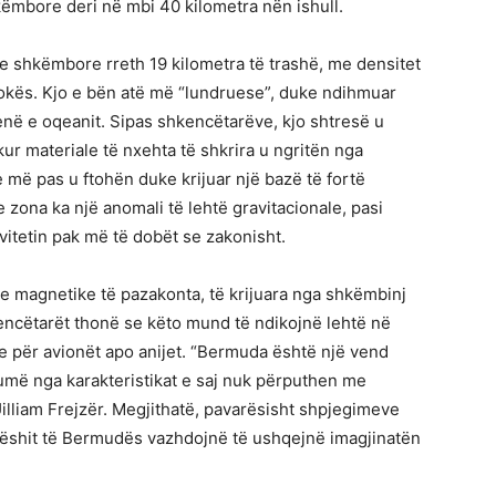
hkëmbore deri në mbi 40 kilometra nën ishull.
e shkëmbore rreth 19 kilometra të trashë, me densitet
 Tokës. Kjo e bën atë më “lundruese”, duke ndihmuar
ë e oqeanit. Sipas shkencëtarëve, kjo shtresë u
ur materiale të nxehta të shkrira u ngritën nga
 më pas u ftohën duke krijuar një bazë të fortë
 zona ka një anomali të lehtë gravitacionale, pasi
vitetin pak më të dobët se zakonisht.
e magnetike të pazakonta, të krijuara nga shkëmbinj
encëtarët thonë se këto mund të ndikojnë lehtë në
e për avionët apo anijet. “Bermuda është një vend
umë nga karakteristikat e saj nuk përputhen me
Uilliam Frejzër. Megjithatë, pavarësisht shpjegimeve
dëshit të Bermudës vazhdojnë të ushqejnë imagjinatën