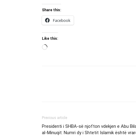
Share this:
Facebook
Like this:
Loading…
Previous article
Presidenti i SHBA-së njofton vdekjen e Abu Bila
al-Minuqit: Numri dy i Shtetit Islamik është vrar