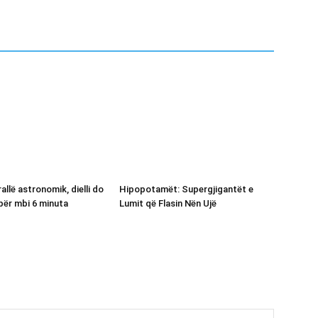
allë astronomik, dielli do
Hipopotamët: Supergjigantët e
për mbi 6 minuta
Lumit që Flasin Nën Ujë