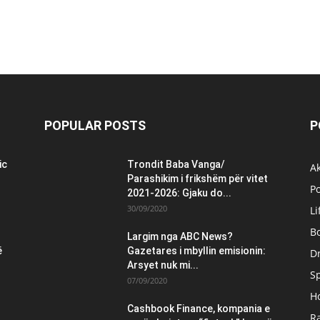
POPULAR POSTS
P
ic
Trondit Baba Vanga/
Ak
Parashikim i frikshëm për vitet
Po
2021-2026: Gjaku do...
30/09/2020
Li
B
Largim nga ABC News?
ë
Gazetares i mbyllin emisionin:
Dr
Arsyet nuk mi...
S
07/09/2020
H
Cashbook Finance, kompania e
Ra