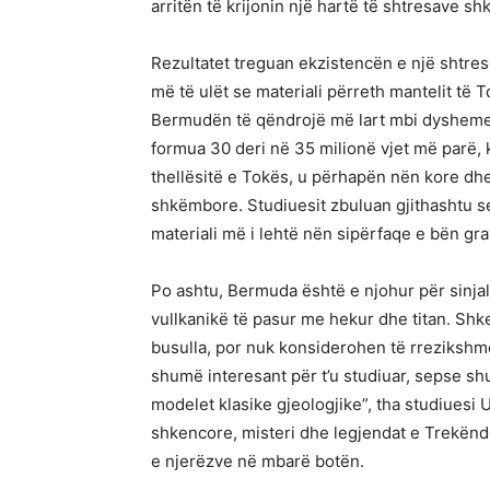
arritën të krijonin një hartë të shtresave s
Rezultatet treguan ekzistencën e një shtres
më të ulët se materiali përreth mantelit të
Bermudën të qëndrojë më lart mbi dyshemen
formua 30 deri në 35 milionë vjet më parë, k
thellësitë e Tokës, u përhapën nën kore dhe
shkëmbore. Studiuesit zbuluan gjithashtu se
materiali më i lehtë nën sipërfaqe e bën gra
Po ashtu, Bermuda është e njohur për sinjal
vullkanikë të pasur me hekur dhe titan. Shk
busulla, por nuk konsiderohen të rrezikshm
shumë interesant për t’u studiuar, sepse sh
modelet klasike gjeologjike”, tha studiuesi 
shkencore, misteri dhe legjendat e Trekën
e njerëzve në mbarë botën.