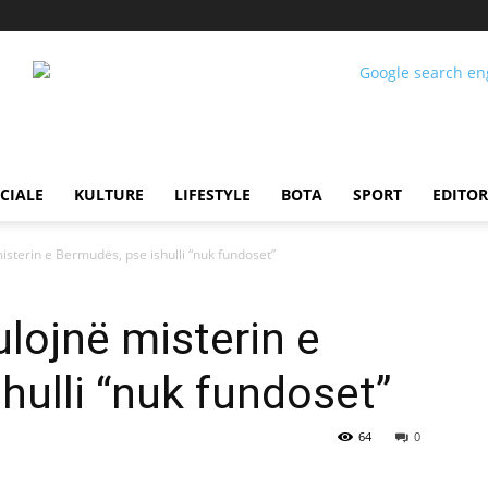
CIALE
KULTURE
LIFESTYLE
BOTA
SPORT
EDITOR
sterin e Bermudës, pse ishulli “nuk fundoset”
lojnë misterin e
hulli “nuk fundoset”
64
0