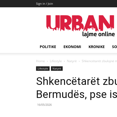
Sign in / Join
URBAN
Lajme
POLITIKE
EKONOMI
KRONIKE
SO
Home
Lifestyle
Natyrë
Shkencëtarët zbulojnë mi
Lifestyle
Natyrë
Shkencëtarët zbu
Bermudës, pse is
16/05/2026
Share