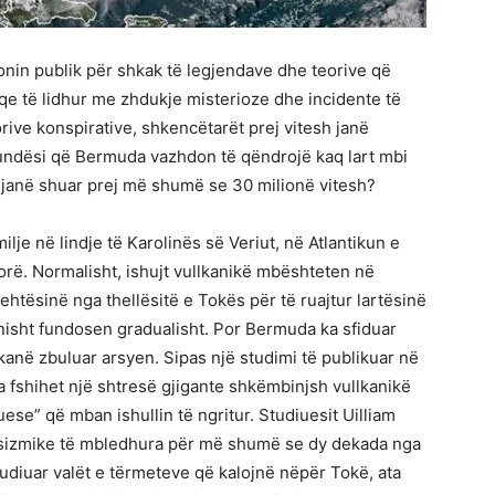
in publik për shkak të legjendave dhe teorive që
e të lidhur me zhdukje misterioze dhe incidente të
ive konspirative, shkencëtarët prej vitesh janë
 mundësi që Bermuda vazhdon të qëndrojë kaq lart mbi
j janë shuar prej më shumë se 30 milionë vitesh?
ilje në lindje të Karolinës së Veriut, në Atlantikun e
norë. Normalisht, ishujt vullkanikë mbështeten në
htësinë nga thellësitë e Tokës për të ruajtur lartësinë
onisht fundosen gradualisht. Por Bermuda ka sfiduar
kanë zbuluar arsyen. Sipas një studimi të publikuar në
fshihet një shtresë gjigante shkëmbinjsh vullkanikë
uese” që mban ishullin të ngritur. Studiuesit Uilliam
a sizmike të mbledhura për më shumë se dy dekada nga
udiuar valët e tërmeteve që kalojnë nëpër Tokë, ata