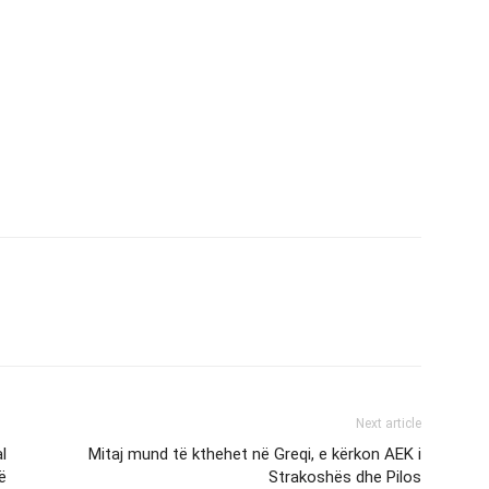
Next article
l
Mitaj mund të kthehet në Greqi, e kërkon AEK i
ë
Strakoshës dhe Pilos