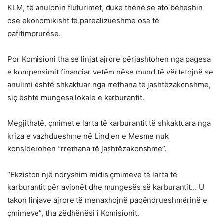
KLM, të anulonin fluturimet, duke thënë se ato bëheshin
ose ekonomikisht të parealizueshme ose të
pafitimprurëse.
Por Komisioni tha se linjat ajrore përjashtohen nga pagesa
e kompensimit financiar vetëm nëse mund të vërtetojnë se
anulimi është shkaktuar nga rrethana të jashtëzakonshme,
siç është mungesa lokale e karburantit.
Megjithatë, çmimet e larta të karburantit të shkaktuara nga
kriza e vazhdueshme në Lindjen e Mesme nuk
konsiderohen “rrethana të jashtëzakonshme”.
“Ekziston një ndryshim midis çmimeve të larta të
karburantit për avionët dhe mungesës së karburantit… U
takon linjave ajrore të menaxhojnë paqëndrueshmërinë e
çmimeve”, tha zëdhënësi i Komisionit.