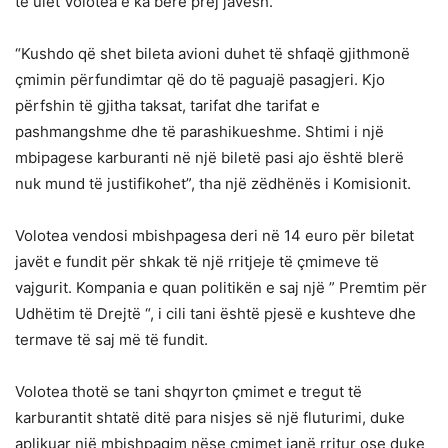
të ulët Volotea e ka bërë prej javësh.
“Kushdo që shet bileta avioni duhet të shfaqë gjithmonë
çmimin përfundimtar që do të paguajë pasagjeri. Kjo
përfshin të gjitha taksat, tarifat dhe tarifat e
pashmangshme dhe të parashikueshme. Shtimi i një
mbipagese karburanti në një biletë pasi ajo është blerë
nuk mund të justifikohet”, tha një zëdhënës i Komisionit.
Volotea vendosi mbishpagesa deri në 14 euro për biletat
javët e fundit për shkak të një rritjeje të çmimeve të
vajgurit. Kompania e quan politikën e saj një ” Premtim për
Udhëtim të Drejtë “, i cili tani është pjesë e kushteve dhe
termave të saj më të fundit.
Volotea thotë se tani shqyrton çmimet e tregut të
karburantit shtatë ditë para nisjes së një fluturimi, duke
aplikuar një mbishpagim nëse çmimet janë rritur ose duke