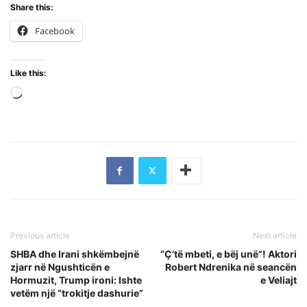
Share this:
Facebook
Like this:
Loading…
Previous article
Next article
SHBA dhe Irani shkëmbejnë
“Ç’të mbeti, e bëj unë”! Aktori
zjarr në Ngushticën e
Robert Ndrenika në seancën
Hormuzit, Trump ironi: Ishte
e Veliajt
vetëm një “trokitje dashurie”