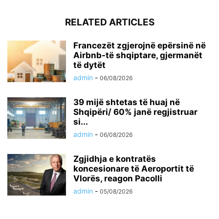
RELATED ARTICLES
Francezët zgjerojnë epërsinë në
Airbnb-të shqiptare, gjermanët
të dytët
admin
-
06/08/2026
39 mijë shtetas të huaj në
Shqipëri/ 60% janë regjistruar
si...
admin
-
06/08/2026
Zgjidhja e kontratës
koncesionare të Aeroportit të
Vlorës, reagon Pacolli
admin
-
05/08/2026