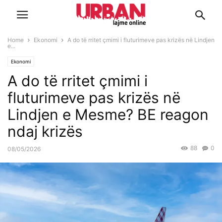
Home
Ekonomi
A do të rritet çmimi i fluturimeve pas krizës në Lindjen
e...
Ekonomi
A do të rritet çmimi i
fluturimeve pas krizës në
Lindjen e Mesme? BE reagon
ndaj krizës
88
0
08/05/2026