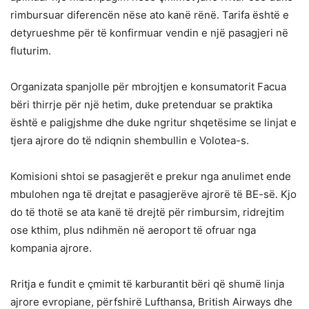
rimbursuar diferencën nëse ato kanë rënë. Tarifa është e
detyrueshme për të konfirmuar vendin e një pasagjeri në
fluturim.
Organizata spanjolle për mbrojtjen e konsumatorit Facua
bëri thirrje për një hetim, duke pretenduar se praktika
është e paligjshme dhe duke ngritur shqetësime se linjat e
tjera ajrore do të ndiqnin shembullin e Volotea-s.
Komisioni shtoi se pasagjerët e prekur nga anulimet ende
mbulohen nga të drejtat e pasagjerëve ajrorë të BE-së. Kjo
do të thotë se ata kanë të drejtë për rimbursim, ridrejtim
ose kthim, plus ndihmën në aeroport të ofruar nga
kompania ajrore.
Rritja e fundit e çmimit të karburantit bëri që shumë linja
ajrore evropiane, përfshirë Lufthansa, British Airways dhe