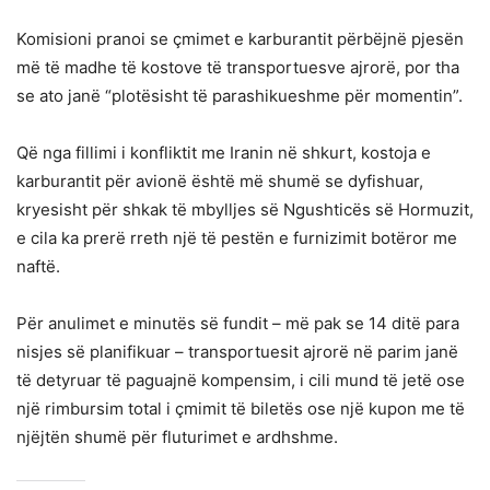
Komisioni pranoi se çmimet e karburantit përbëjnë pjesën
më të madhe të kostove të transportuesve ajrorë, por tha
se ato janë “plotësisht të parashikueshme për momentin”.
Që nga fillimi i konfliktit me Iranin në shkurt, kostoja e
karburantit për avionë është më shumë se dyfishuar,
kryesisht për shkak të mbylljes së Ngushticës së Hormuzit,
e cila ka prerë rreth një të pestën e furnizimit botëror me
naftë.
Për anulimet e minutës së fundit – më pak se 14 ditë para
nisjes së planifikuar – transportuesit ajrorë në parim janë
të detyruar të paguajnë kompensim, i cili mund të jetë ose
një rimbursim total i çmimit të biletës ose një kupon me të
njëjtën shumë për fluturimet e ardhshme.