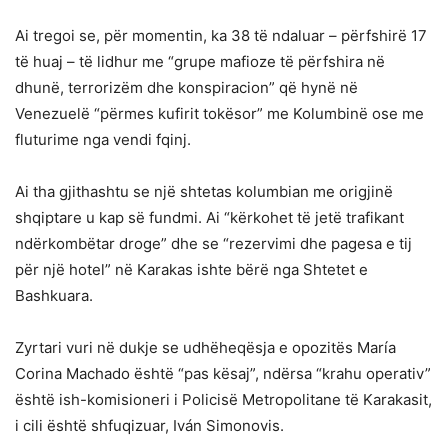
Ai tregoi se, për momentin, ka 38 të ndaluar – përfshirë 17
të huaj – të lidhur me “grupe mafioze të përfshira në
dhunë, terrorizëm dhe konspiracion” që hynë në
Venezuelë “përmes kufirit tokësor” me Kolumbinë ose me
fluturime nga vendi fqinj.
Ai tha gjithashtu se një shtetas kolumbian me origjinë
shqiptare u kap së fundmi. Ai “kërkohet të jetë trafikant
ndërkombëtar droge” dhe se “rezervimi dhe pagesa e tij
për një hotel” në Karakas ishte bërë nga Shtetet e
Bashkuara.
Zyrtari vuri në dukje se udhëheqësja e opozitës María
Corina Machado është “pas kësaj”, ndërsa “krahu operativ”
është ish-komisioneri i Policisë Metropolitane të Karakasit,
i cili është shfuqizuar, Iván Simonovis.