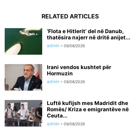
RELATED ARTICLES
‘Flota e Hitlerit’ del në Danub,
thatësira nxjerr në dritë anijet...
admin
-
09/08/2026
Irani vendos kushtet për
Hormuzin
admin
-
09/08/2026
Luftë kufijsh mes Madridit dhe
Romës/ Kriza e emigrantëve në
Ceuta...
admin
-
09/08/2026