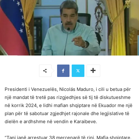
Presidenti i Venezuelës, Nicolás Maduro, i cili u betua për
një mandat të tretë pas rizgjedhjes së tij të diskutueshme
në korrik 2024, e lidhi mafian shqiptare në Ekuador me një
plan për të sabotuar zgjedhjet rajonale dhe legjislative të
dielën e ardhshme në vendin e Karaibeve.
“Tani janë arrestuar 38 mercenarë të rinj. Mafia shqiptare,