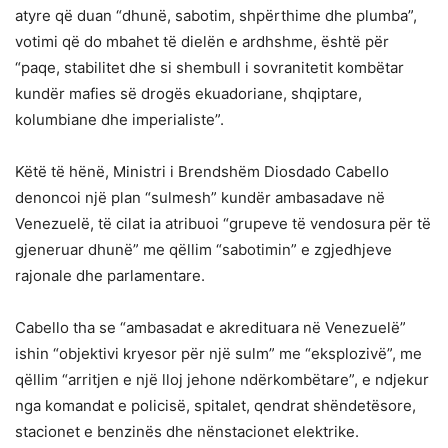
atyre që duan “dhunë, sabotim, shpërthime dhe plumba”,
votimi që do mbahet të dielën e ardhshme, është për
“paqe, stabilitet dhe si shembull i sovranitetit kombëtar
kundër mafies së drogës ekuadoriane, shqiptare,
kolumbiane dhe imperialiste”.
Këtë të hënë, Ministri i Brendshëm Diosdado Cabello
denoncoi një plan “sulmesh” kundër ambasadave në
Venezuelë, të cilat ia atribuoi “grupeve të vendosura për të
gjeneruar dhunë” me qëllim “sabotimin” e zgjedhjeve
rajonale dhe parlamentare.
Cabello tha se “ambasadat e akredituara në Venezuelë”
ishin “objektivi kryesor për një sulm” me “eksplozivë”, me
qëllim “arritjen e një lloj jehone ndërkombëtare”, e ndjekur
nga komandat e policisë, spitalet, qendrat shëndetësore,
stacionet e benzinës dhe nënstacionet elektrike.