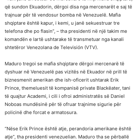
që sundon Ekuadorin, dërgoi disa nga mercenarët e saj të
trajnuar për të vendosur bomba në Venezuelë. Mafia
shqiptare është kapur, i kemi, u janë sekuestruar tre
telefona dhe po flasin”, – tha presidenti në një takim me
komandën e lartë ushtarake të transmetuar nga kanali
shtetëror Venezolana de Televisión (VTV).
Maduro tregoi se mafia shqiptare dërgoi mercenarë të
dyshuar në Venezuelë pas vizitës në Ekuador në prill të
biznesmenit amerikan dhe ish-oficerit ushtarak Erik
Prince, themeluesit të kompanisë private Blackëater, tani
të quajtur Academi, i cili i ofroi administratës së Daniel
Noboas mundësinë për të ofruar trajnime sigurie për
policinë dhe forcat e armatosura.
“Nëse Erik Prince është atje, perandoria amerikane është
atje”, tha presidenti venezuelian. Maduro tha se përballë