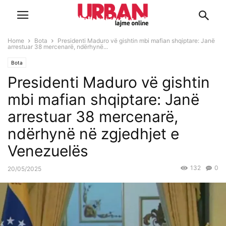
Home
Bota
Presidenti Maduro vë gishtin mbi mafian shqiptare: Janë
arrestuar 38 mercenarë, ndërhynë...
Bota
Presidenti Maduro vë gishtin
mbi mafian shqiptare: Janë
arrestuar 38 mercenarë,
ndërhynë në zgjedhjet e
Venezuelës
132
0
20/05/2025