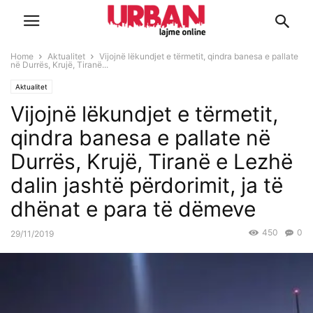
Home
Aktualitet
Vijojnë lëkundjet e tërmetit, qindra banesa e pallate
në Durrës, Krujë, Tiranë...
Aktualitet
Vijojnë lëkundjet e tërmetit,
qindra banesa e pallate në
Durrës, Krujë, Tiranë e Lezhë
dalin jashtë përdorimit, ja të
dhënat e para të dëmeve
450
0
29/11/2019