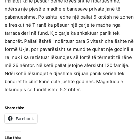
Pallatet kanë pësuar dëme kryesisht të riparueshme,
ndërsa një pjesë e madhe e banesave private janë të
pabanueshme. Po ashtu, edhe një pallat 6 katësh në zonën
e freskut në Tiranë ka pësuar një çarje të madhe nga
tarraca deri në fund. Kjo çarje ka shkaktuar panik tek
banorët. Pallati është i ndërtuar para 5 vitesh dhe është në
formë U-je, por pavarësisht se mund të quhet një godinë e
re, nuk i ka rezistuar lëkundjes së fortë të tërmetit të rënë
më 26 nëntor. Në këtë pallat jetojnë afërsisht 120 familje.
Ndërkohë lëkundjet e djeshme krijuan panik sërish tek
banorët të cilët kanë dalë jashtë godinës. Magnituda e
lëkundjes së fundit ishte 5.2 rihter.
Share this:
Facebook
Like this: