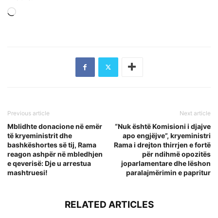
Loading…
Previous article
Next article
Mblidhte donacione në emër
“Nuk është Komisioni i djajve
të kryeministrit dhe
apo engjëjve”, kryeministri
bashkëshortes së tij, Rama
Rama i drejton thirrjen e fortë
reagon ashpër në mbledhjen
për ndihmë opozitës
e qeverisë: Dje u arrestua
joparlamentare dhe lëshon
mashtruesi!
paralajmërimin e papritur
RELATED ARTICLES