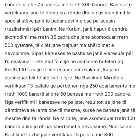
banorë, si dhe 75 banesa me rreth 300 banorë. Banesat e
verifikuara janë të dëmtuara rëndë dhe sipas mendimit të
specialistëve janë të pabanueshme ose paraqesin
rrezikshmëri për banim. Në Kurbin, janë hapur 6 qendra
akomodimi me rreth 35 çadra dhe janë akomoduar rreth
500 qytetarë, të cilët janë trajtuar me shërbimet e
nevojshme. Sipas kërkesës të bashkisë janë vlerësuar për
t’u evakuuar rreth 250 familje në ambiente hoteleri etj.
Rreth 100 familje të vlerësuara për evakuim, ku janë
stabilizuar tek të afërmit e tyre. Në Bashkinë Mirditë u
verifikuan 13 pallate që përbëhen nga 250 apartamente me
rreth 1000 banorë si dhe 50 banesa me rreth 200 banorë.
Nga verifikimi i banesave në pallate, rezulton se janë të
dëmtimeve të lehta dhe të mesme, kurse në banesa janë të
mesme dhe të rënda. Në Mirditë, janë akomoduar rreth 100
banorë duke ju ofruar shërbimet e nevojshme. Ndërsa në
Bashkinë Lezhë janë verifikuar 15 pallate me 300