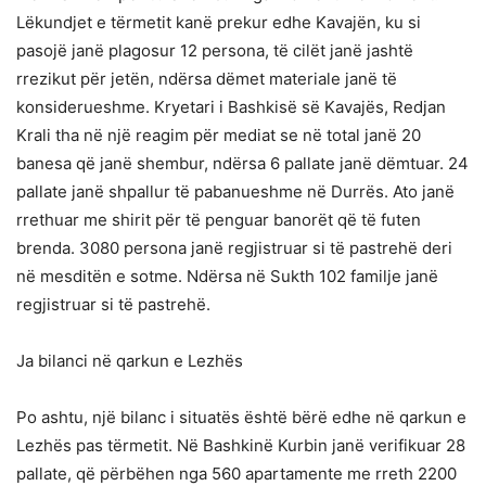
Lëkundjet e tërmetit kanë prekur edhe Kavajën, ku si
pasojë janë plagosur 12 persona, të cilët janë jashtë
rrezikut për jetën, ndërsa dëmet materiale janë të
konsiderueshme. Kryetari i Bashkisë së Kavajës, Redjan
Krali tha në një reagim për mediat se në total janë 20
banesa që janë shembur, ndërsa 6 pallate janë dëmtuar. 24
pallate janë shpallur të pabanueshme në Durrës. Ato janë
rrethuar me shirit për të penguar banorët që të futen
brenda. 3080 persona janë regjistruar si të pastrehë deri
në mesditën e sotme. Ndërsa në Sukth 102 familje janë
regjistruar si të pastrehë.
Ja bilanci në qarkun e Lezhës
Po ashtu, një bilanc i situatës është bërë edhe në qarkun e
Lezhës pas tërmetit. Në Bashkinë Kurbin janë verifikuar 28
pallate, që përbëhen nga 560 apartamente me rreth 2200