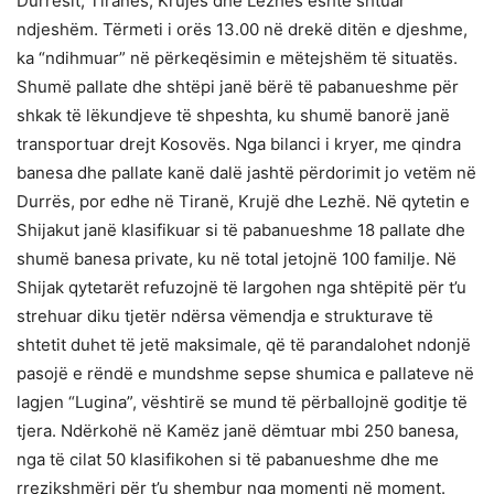
Durrësit, Tiranës, Krujës dhe Lezhës është shtuar
ndjeshëm. Tërmeti i orës 13.00 në drekë ditën e djeshme,
ka “ndihmuar” në përkeqësimin e mëtejshëm të situatës.
Shumë pallate dhe shtëpi janë bërë të pabanueshme për
shkak të lëkundjeve të shpeshta, ku shumë banorë janë
transportuar drejt Kosovës. Nga bilanci i kryer, me qindra
banesa dhe pallate kanë dalë jashtë përdorimit jo vetëm në
Durrës, por edhe në Tiranë, Krujë dhe Lezhë. Në qytetin e
Shijakut janë klasifikuar si të pabanueshme 18 pallate dhe
shumë banesa private, ku në total jetojnë 100 familje. Në
Shijak qytetarët refuzojnë të largohen nga shtëpitë për t’u
strehuar diku tjetër ndërsa vëmendja e strukturave të
shtetit duhet të jetë maksimale, që të parandalohet ndonjë
pasojë e rëndë e mundshme sepse shumica e pallateve në
lagjen “Lugina”, vështirë se mund të përballojnë goditje të
tjera. Ndërkohë në Kamëz janë dëmtuar mbi 250 banesa,
nga të cilat 50 klasifikohen si të pabanueshme dhe me
rrezikshmëri për t’u shembur nga momenti në moment.