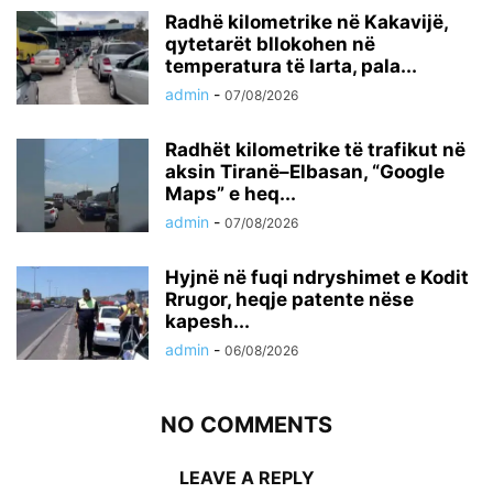
Radhë kilometrike në Kakavijë,
qytetarët bllokohen në
temperatura të larta, pala...
admin
-
07/08/2026
Radhët kilometrike të trafikut në
aksin Tiranë–Elbasan, “Google
Maps” e heq...
admin
-
07/08/2026
Hyjnë në fuqi ndryshimet e Kodit
Rrugor, heqje patente nëse
kapesh...
admin
-
06/08/2026
NO COMMENTS
LEAVE A REPLY