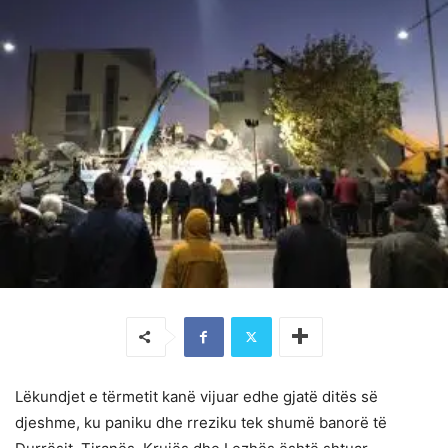
Lëkundjet e tërmetit kanë vijuar edhe gjatë ditës së
djeshme, ku paniku dhe rreziku tek shumë banorë të