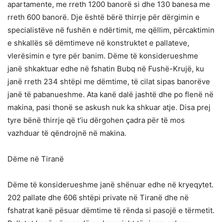
apartamente, me rreth 1200 banorë si dhe 130 banesa me
rreth 600 banorë. Dje është bërë thirrje për dërgimin e
specialistëve në fushën e ndërtimit, me qëllim, përcaktimin
e shkallës së dëmtimeve në konstruktet e pallateve,
vlerësimin e tyre për banim. Dëme të konsiderueshme
janë shkaktuar edhe në fshatin Bubq në Fushë-Krujë, ku
janë rreth 234 shtëpi me dëmtime, të cilat sipas banorëve
janë të pabanueshme. Ata kanë dalë jashtë dhe po flenë në
makina, pasi thonë se askush nuk ka shkuar atje. Disa prej
tyre bënë thirrje që t’iu dërgohen çadra për të mos
vazhduar të qëndrojnë në makina.
Dëme në Tiranë
Dëme të konsiderueshme janë shënuar edhe në kryeqytet.
202 pallate dhe 606 shtëpi private në Tiranë dhe në
fshatrat kanë pësuar dëmtime të rënda si pasojë e tërmetit.