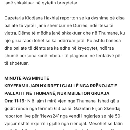
janë shkaktuar në qytetin bregdetar.
Gazetarja Klodjana Haxhiaj raporton se ka dyshime që disa
pallate të vjetër janë shembur në Durrës, ndërtesa të
vjetra. Dëme të mëdha janë shkaktuar dhe në Thumanë, ku
një grua raportohet se ka ndërruar jetë. Po ashtu banesa
dhe pallate të dëmtuara ka edhe në kryeqytet, ndërsa
shumë persona kanë mbetur të plagosur, në tentativë për
të shpëtuar.
MINUTË PAS MINUTE
KRYEFAMILJARI NXIRRET I GJALLË NGA RRËNOJAT E
PALLATIT NË THUMANË, NUK MBIJETON GRUAJA
Ora: 11:15-
Një lajm i mirë vjen nga Thumana, fshati që u
godit rëndë nga tërmeti 6.3 ballë. Gazetari Erjon Skëndaj
raporton live për ‘News24’ nga vendi i ngjarjes se një 50-
vjeçar është nxjerrë i gjallë nga rrënojat. Mësohet se fatin