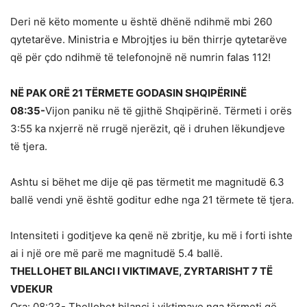
Deri në këto momente u është dhënë ndihmë mbi 260
qytetarëve. Ministria e Mbrojtjes iu bën thirrje qytetarëve
që për çdo ndihmë të telefonojnë në numrin falas 112!
NË PAK ORË 21 TËRMETE GODASIN SHQIPËRINË
08:35-
Vijon paniku në të gjithë Shqipërinë. Tërmeti i orës
3:55 ka nxjerrë në rrugë njerëzit, që i druhen lëkundjeve
të tjera.
Ashtu si bëhet me dije që pas tërmetit me magnitudë 6.3
ballë vendi ynë është goditur edhe nga 21 tërmete të tjera.
Intensiteti i goditjeve ka qenë në zbritje, ku më i forti ishte
ai i një ore më parë me magnitudë 5.4 ballë.
THELLOHET BILANCI I VIKTIMAVE, ZYRTARISHT 7 TË
VDEKUR
Ora: 08:23- Thellohet bilanci i viktimave nga tërmeti që