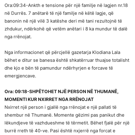
Ora:09:34-Ankth e tensione për një familje në lagjen nr.18
në Durrës. 7 anëtarë të një familje në këtë lagje, që
banonin në një vilë 3 katëshe deri më tani rezultojnë të
zhdukur, ndërkohë që vetëm anëtari i 8 ka mundur të dalë
nga rrënojat.
Nga informacionet që përcjellë gazetarja Klodiana Lala
bëhet e ditur se banesa është shkatërruar thuajse totalisht
dhe kjo e bën të pamundur ndërhyrjen e forcave të
emergjencave.
Ora: 09:18-SHPËTOHET NJË PERSON NË THUMANË,
MOMENTI KUR NXIRRET NGA RRËNOJAT
Nxirret një person i gjallë nga rrënojat e një pallati të
shembur në Thumanë. Momente gëzimi pas panikut dhe
lëkundjeve të vazhdueshme të tërmetit. Bëhet fjalë për një
burrë rreth të 40-ve. Pasi është nxjerrë nga forcat e