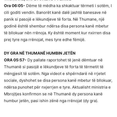
Ora 06:05-
Dëme të mëdha ka shkaktuar tërmeti i sotëm, I
cili goditi vendin. Banorët kanë dalë jashtë banesave në
panik si pasojë e lëkundjeve të forta. Në Thumane, një
godinë është shembur ndërsa disa persona kanë mbetur
të bllokuar nën rrënoja. Ky është moment kur nxirren disa
prej tyre nga rrënojat, mes tyre edhe fëmijë.
DY GRA NË THUMANË HUMBIN JETËN
ORA 05:57-
Dy pallate raportohet të jenë dëmtuar në
Thumanë si pasojë e lëkundjeve të forta të tërmetit të
mëngjesit të sotëm. Nga videot e shpërndarë në rrjetet
sociale, dyshohet se disa persona kanë mbetur të bllokuar,
ndërsa punohet për nxjerrjen e tyre. Aktualisht ministria e
Mbrojtjes konfirmon se në Thumanë dy persona kanë
humbur jetën, pasi ishin zënë nga rrënojat (dy gra).