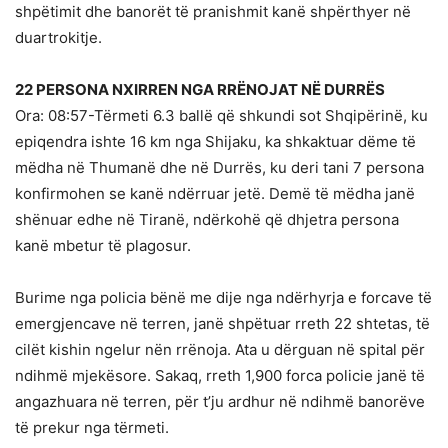
shpëtimit dhe banorët të pranishmit kanë shpërthyer në
duartrokitje.
22 PERSONA NXIRREN NGA RRËNOJAT NË DURRËS
Ora: 08:57-Tërmeti 6.3 ballë që shkundi sot Shqipërinë, ku
epiqendra ishte 16 km nga Shijaku, ka shkaktuar dëme të
mëdha në Thumanë dhe në Durrës, ku deri tani 7 persona
konfirmohen se kanë ndërruar jetë. Demë të mëdha janë
shënuar edhe në Tiranë, ndërkohë që dhjetra persona
kanë mbetur të plagosur.
Burime nga policia bënë me dije nga ndërhyrja e forcave të
emergjencave në terren, janë shpëtuar rreth 22 shtetas, të
cilët kishin ngelur nën rrënoja. Ata u dërguan në spital për
ndihmë mjekësore. Sakaq, rreth 1,900 forca policie janë të
angazhuara në terren, për t’ju ardhur në ndihmë banorëve
të prekur nga tërmeti.