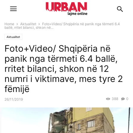
Home
Aktualitet
Foto+Video/ Shqipëria në panik nga tërmeti 6.4
ballë, rritet bilanci, shkon në...
Aktualitet
Foto+Video/ Shqipëria në
panik nga tërmeti 6.4 ballë,
rritet bilanci, shkon në 12
numri i viktimave, mes tyre 2
fëmijë
388
0
26/11/2019