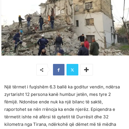
Një tërmet i fuqishëm 6.3 ballë ka goditur vendin, ndërsa
zyrtarisht 12 persona kanë humbur jetën, mes tyre 2
fëmijë. Ndonëse ende nuk ka një bilanc të saktë,
raportohet se nën rrënoja ka ende njerëz. Epiqendra e
tërmetit ishte në afërsi të qytetit të Durrësit dhe 32
kilometra nga Tirana, ndërkohë që dëmet më të mëdha