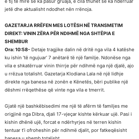
e tij të mirë se ka pasur gruaja, e cila thuhet se ka ndërruar
jetë dhe aktualisht ndodhet nën rrënoja.
GAZETARJA RRËFEN MES LOTËSH NË TRANSMETIM
DIREKT: VININ ZËRA PËR NDIHMË NGA SHTËPIA E
SHEMBUR
Ora: 10:58-
Detaje tragjike dalin në dritë nga vila 4 katëshe
ku ishin ‘të ngujuar’ 7 anëtarë të një familje. Ndonëse nga
vila e shkatërruar vinin thirrje për ndihmë nga një djalë, ajo
u rrëzua totalisht. Gazetarja Klodiana Lala në një lidhje
direkte nga banesa në zonën e Kënetës, bëri publike një
dëshmi rrëqethëse që vinte nga vila e tmerrit.
Gjatë një bashkëbisedimi me një të afërm të familjes me
origjinë nga Dibra, djali 17-vjeçar kishte kërkuar ujë. Pasi i
kishin dhënë ujë, forcat e ndërhyrjes në terren kishin
tentuar t’i ofroheshin për ndihmë djalit, por fatkeqësisht
banesa u shemb totalisht.