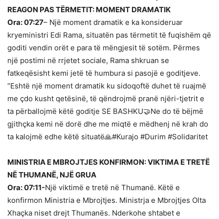
REAGON PAS TËRMETIT: MOMENT DRAMATIK
Ora: 07:27
– Një moment dramatik e ka konsideruar
kryeministri Edi Rama, situatën pas tërmetit të fuqishëm që
goditi vendin orët e para të mëngjesit të sotëm. Përmes
një postimi në rrjetet sociale, Rama shkruan se
fatkeqësisht kemi jetë të humbura si pasojë e goditjeve.
“Eshtë një moment dramatik ku sidoqoftë duhet të ruajmë
me çdo kusht qetësinë, të qëndrojmë pranë njëri-tjetrit e
ta përballojmë këtë goditje SE BASHKU🤝Ne do të bëjmë
gjithçka kemi në dorë dhe me miqtë e mëdhenj në krah do
ta kalojmë edhe këtë situatë🙏#Kurajo #Durim #Solidaritet
MINISTRIA E MBROJTJES KONFIRMON: VIKTIMA E TRETË
NË THUMANË, NJË GRUA
Ora: 07:11-
Një viktimë e tretë në Thumanë. Këtë e
konfirmon Ministria e Mbrojtjes. Ministrja e Mbrojtjes Olta
Xhaçka niset drejt Thumanës. Nderkohe shtabet e