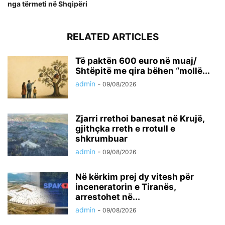
nga tërmeti në Shqipëri
RELATED ARTICLES
Të paktën 600 euro në muaj/
Shtëpitë me qira bëhen “mollë...
admin
-
09/08/2026
Zjarri rrethoi banesat në Krujë,
gjithçka rreth e rrotull e
shkrumbuar
admin
-
09/08/2026
Në kërkim prej dy vitesh për
inceneratorin e Tiranës,
arrestohet në...
admin
-
09/08/2026