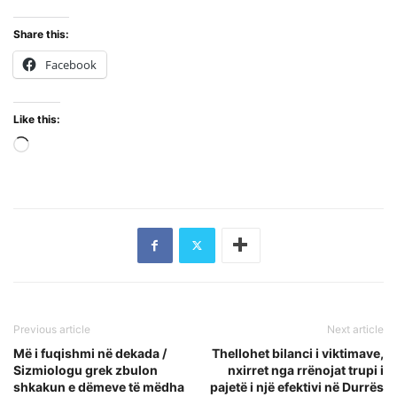
Share this:
Facebook
Like this:
Loading…
Previous article
Next article
Më i fuqishmi në dekada /
Thellohet bilanci i viktimave,
Sizmiologu grek zbulon
nxirret nga rrënojat trupi i
shkakun e dëmeve të mëdha
pajetë i një efektivi në Durrës