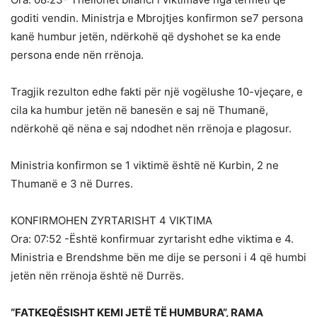
goditi vendin. Ministrja e Mbrojtjes konfirmon se7 persona
kanë humbur jetën, ndërkohë që dyshohet se ka ende
persona ende nën rrënoja.
Tragjik rezulton edhe fakti për një vogëlushe 10-vjeçare, e
cila ka humbur jetën në banesën e saj në Thumanë,
ndërkohë që nëna e saj ndodhet nën rrënoja e plagosur.
Ministria konfirmon se 1 viktimë është në Kurbin, 2 ne
Thumanë e 3 në Durres.
KONFIRMOHEN ZYRTARISHT 4 VIKTIMA
Ora: 07:52 -Është konfirmuar zyrtarisht edhe viktima e 4.
Ministria e Brendshme bën me dije se personi i 4 që humbi
jetën nën rrënoja është në Durrës.
“FATKEQËSISHT KEMI JETË TË HUMBURA”, RAMA