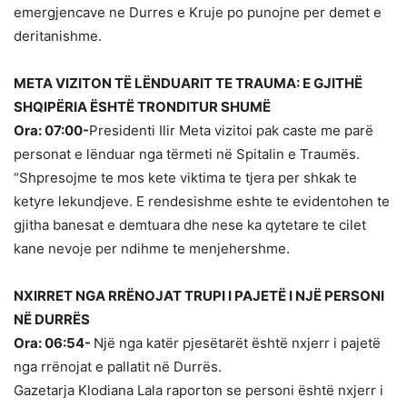
emergjencave ne Durres e Kruje po punojne per demet e
deritanishme.
META VIZITON TË LËNDUARIT TE TRAUMA: E GJITHË
SHQIPËRIA ËSHTË TRONDITUR SHUMË
Ora: 07:00-
Presidenti Ilir Meta vizitoi pak caste me parë
personat e lënduar nga tërmeti në Spitalin e Traumës.
“Shpresojme te mos kete viktima te tjera per shkak te
ketyre lekundjeve. E rendesishme eshte te evidentohen te
gjitha banesat e demtuara dhe nese ka qytetare te cilet
kane nevoje per ndihme te menjehershme.
NXIRRET NGA RRËNOJAT TRUPI I PAJETË I NJË PERSONI
NË DURRËS
Ora: 06:54-
Një nga katër pjesëtarët është nxjerr i pajetë
nga rrënojat e pallatit në Durrës.
Gazetarja Klodiana Lala raporton se personi është nxjerr i