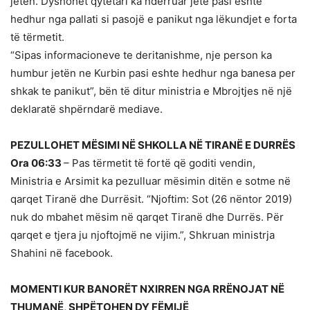
jetën. Dyshohet qytetari ka ndërruar jetë pasi është
hedhur nga pallati si pasojë e panikut nga lëkundjet e forta
të tërmetit.
“Sipas informacioneve te deritanishme, nje person ka
humbur jetën ne Kurbin pasi eshte hedhur nga banesa per
shkak te panikut”, bën të ditur ministria e Mbrojtjes në një
deklaratë shpërndarë mediave.
PEZULLOHET MËSIMI NË SHKOLLA NË TIRANË E DURRËS
Ora 06:33
– Pas tërmetit të fortë që goditi vendin,
Ministria e Arsimit ka pezulluar mësimin ditën e sotme në
qarqet Tiranë dhe Durrësit. “Njoftim: Sot (26 nëntor 2019)
nuk do mbahet mësim në qarqet Tiranë dhe Durrës. Për
qarqet e tjera ju njoftojmë ne vijim.”, Shkruan ministrja
Shahini në facebook.
MOMENTI KUR BANORËT NXIRREN NGA RRËNOJAT NË
THUMANË, SHPËTOHEN DY FËMIJË