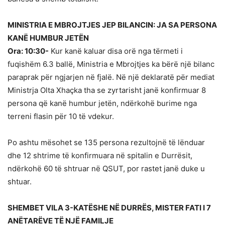
MINISTRIA E MBROJTJES JEP BILANCIN: JA SA PERSONA
KANË HUMBUR JETËN
Ora: 10:30-
Kur kanë kaluar disa orë nga tërmeti i
fuqishëm 6.3 ballë, Ministria e Mbrojtjes ka bërë një bilanc
paraprak për ngjarjen në fjalë. Në një deklaratë për mediat
Ministrja Olta Xhaçka tha se zyrtarisht janë konfirmuar 8
persona që kanë humbur jetën, ndërkohë burime nga
terreni flasin për 10 të vdekur.
Po ashtu mësohet se 135 persona rezultojnë të lënduar
dhe 12 shtrime të konfirmuara në spitalin e Durrësit,
ndërkohë 60 të shtruar në QSUT, por rastet janë duke u
shtuar.
SHEMBET VILA 3-KATËSHE NË DURRËS, MISTER FATI I 7
ANËTARËVE TË NJË FAMILJE