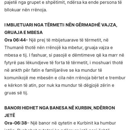
pajetë nga grupet e shpëtimit, ndërsa ka ende persona të
bllokuar nën rrënoja.
I MBIJETUARI NGA TËRMETI: NËN GËRMADHË VAJZA,
GRUAJA E MBESA
Ora 06:44-
Një prej të mbijetuarave të tërmetit, në
Thumanë thotë nën rrënojë ka mbetur, gruaja vajza e
mbesa e tij. I fashuar, si pasojë e dëmtimeve që ka marr në
fytyrë pas lëkundjeve të forta të tërmetit, i moshuari thotë
në ankth për fatin e familjarëve se ka mundur të
komunikojë me mbesën e cila nën rrënoja bërtet e trembur
e kërkon të atin, por nuk ka mundur të dëgjojë zërin e
gruas së tij.
BANORI HIDHET NGA BANESA NË KURBIN, NDËRRON
JETË
Ora-06:38
– Një banor në qytetin e Kurbinit ka humbur