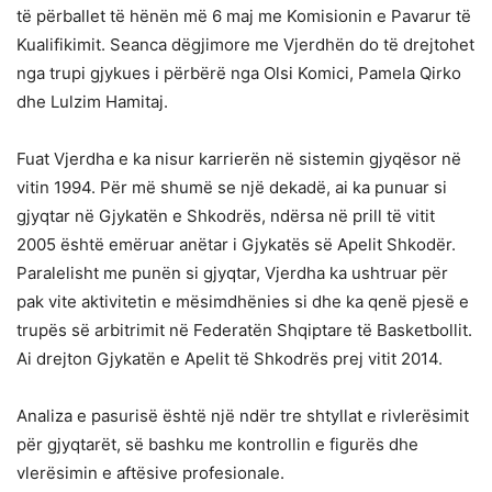
të përballet të hënën më 6 maj me Komisionin e Pavarur të
Kualifikimit. Seanca dëgjimore me Vjerdhën do të drejtohet
nga trupi gjykues i përbërë nga Olsi Komici, Pamela Qirko
dhe Lulzim Hamitaj.
Fuat Vjerdha e ka nisur karrierën në sistemin gjyqësor në
vitin 1994. Për më shumë se një dekadë, ai ka punuar si
gjyqtar në Gjykatën e Shkodrës, ndërsa në prill të vitit
2005 është emëruar anëtar i Gjykatës së Apelit Shkodër.
Paralelisht me punën si gjyqtar, Vjerdha ka ushtruar për
pak vite aktivitetin e mësimdhënies si dhe ka qenë pjesë e
trupës së arbitrimit në Federatën Shqiptare të Basketbollit.
Ai drejton Gjykatën e Apelit të Shkodrës prej vitit 2014.
Analiza e pasurisë është një ndër tre shtyllat e rivlerësimit
për gjyqtarët, së bashku me kontrollin e figurës dhe
vlerësimin e aftësive profesionale.