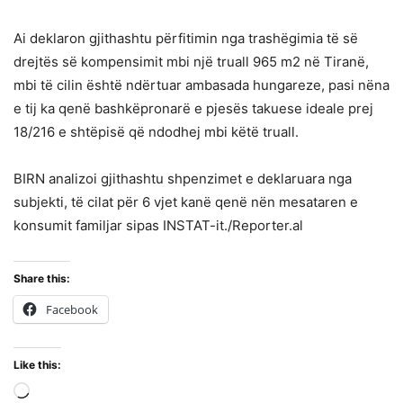
Ai deklaron gjithashtu përfitimin nga trashëgimia të së
drejtës së kompensimit mbi një truall 965 m2 në Tiranë,
mbi të cilin është ndërtuar ambasada hungareze, pasi nëna
e tij ka qenë bashkëpronarë e pjesës takuese ideale prej
18/216 e shtëpisë që ndodhej mbi këtë truall.
BIRN analizoi gjithashtu shpenzimet e deklaruara nga
subjekti, të cilat për 6 vjet kanë qenë nën mesataren e
konsumit familjar sipas INSTAT-it./Reporter.al
Share this:
Facebook
Like this:
Loading…