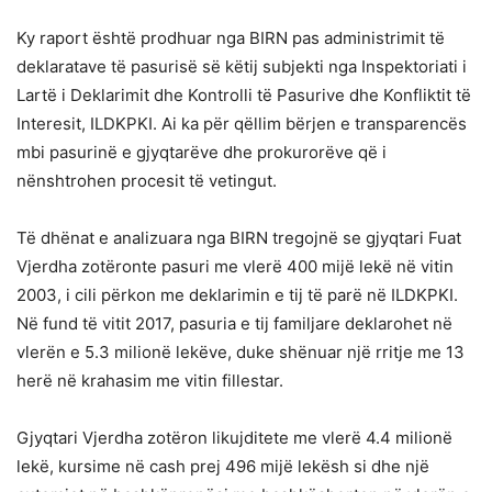
Ky raport është prodhuar nga BIRN pas administrimit të
deklaratave të pasurisë së këtij subjekti nga Inspektoriati i
Lartë i Deklarimit dhe Kontrolli të Pasurive dhe Konfliktit të
Interesit, ILDKPKI. Ai ka për qëllim bërjen e transparencës
mbi pasurinë e gjyqtarëve dhe prokurorëve që i
nënshtrohen procesit të vetingut.
Të dhënat e analizuara nga BIRN tregojnë se gjyqtari Fuat
Vjerdha zotëronte pasuri me vlerë 400 mijë lekë në vitin
2003, i cili përkon me deklarimin e tij të parë në ILDKPKI.
Në fund të vitit 2017, pasuria e tij familjare deklarohet në
vlerën e 5.3 milionë lekëve, duke shënuar një rritje me 13
herë në krahasim me vitin fillestar.
Gjyqtari Vjerdha zotëron likujditete me vlerë 4.4 milionë
lekë, kursime në cash prej 496 mijë lekësh si dhe një