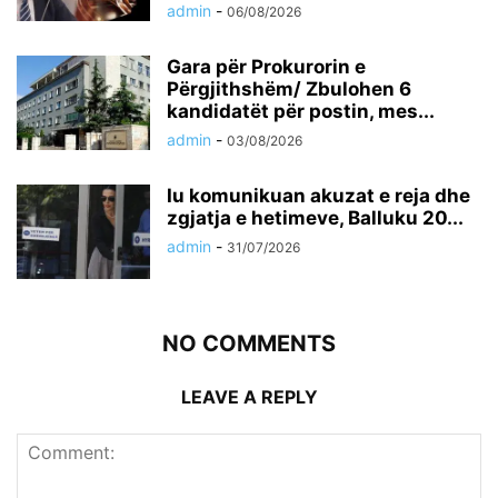
admin
-
06/08/2026
Gara për Prokurorin e
Përgjithshëm/ Zbulohen 6
kandidatët për postin, mes...
admin
-
03/08/2026
Iu komunikuan akuzat e reja dhe
zgjatja e hetimeve, Balluku 20...
admin
-
31/07/2026
NO COMMENTS
LEAVE A REPLY