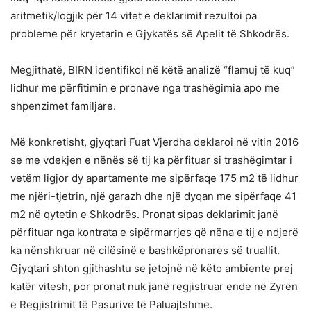
aritmetik/logjik për 14 vitet e deklarimit rezultoi pa
probleme për kryetarin e Gjykatës së Apelit të Shkodrës.
Megjithatë, BIRN identifikoi në këtë analizë “flamuj të kuq”
lidhur me përfitimin e pronave nga trashëgimia apo me
shpenzimet familjare.
Më konkretisht, gjyqtari Fuat Vjerdha deklaroi në vitin 2016
se me vdekjen e nënës së tij ka përfituar si trashëgimtar i
vetëm ligjor dy apartamente me sipërfaqe 175 m2 të lidhur
me njëri-tjetrin, një garazh dhe një dyqan me sipërfaqe 41
m2 në qytetin e Shkodrës. Pronat sipas deklarimit janë
përfituar nga kontrata e sipërmarrjes që nëna e tij e ndjerë
ka nënshkruar në cilësinë e bashkëpronares së truallit.
Gjyqtari shton gjithashtu se jetojnë në këto ambiente prej
katër vitesh, por pronat nuk janë regjistruar ende në Zyrën
e Regjistrimit të Pasurive të Paluajtshme.