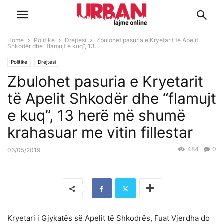
Home
Politike
Drejtesi
Zbulohet pasuria e Kryetarit të Apelit
Shkodër dhe “flamujt e kuq”, 13...
Politike
Drejtesi
Zbulohet pasuria e Kryetarit
të Apelit Shkodër dhe “flamujt
e kuq”, 13 herë më shumë
krahasuar me vitin fillestar
484
0
06/05/2019
Kryetari i Gjykatës së Apelit të Shkodrës, Fuat Vjerdha do