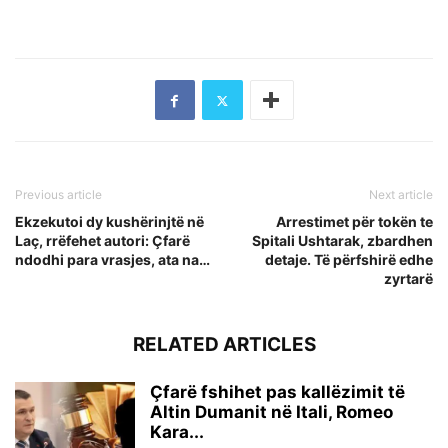
Previous article
Next article
Ekzekutoi dy kushërinjtë në
Arrestimet për tokën te
Laç, rrëfehet autori: Çfarë
Spitali Ushtarak, zbardhen
ndodhi para vrasjes, ata na…
detaje. Të përfshirë edhe
zyrtarë
RELATED ARTICLES
Çfarë fshihet pas kallëzimit të
Altin Dumanit në Itali, Romeo
Kara...