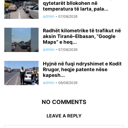
qytetarët bllokohen në
temperatura të larta, pala...
admin
-
07/08/2026
Radhët kilometrike të trafikut në
aksin Tiranë–Elbasan, “Google
Maps” e heq...
admin
-
07/08/2026
Hyjnë në fuqi ndryshimet e Kodit
Rrugor, heqje patente nëse
kapesh...
admin
-
06/08/2026
NO COMMENTS
LEAVE A REPLY