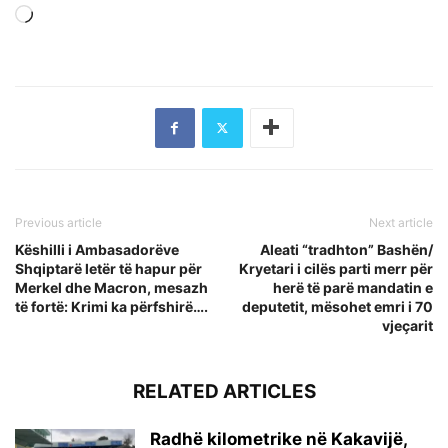
Loading…
Previous article
Next article
Këshilli i Ambasadorëve
Aleati “tradhton” Bashën/
Shqiptarë letër të hapur për
Kryetari i cilës parti merr për
Merkel dhe Macron, mesazh
herë të parë mandatin e
të fortë: Krimi ka përfshirë….
deputetit, mësohet emri i 70
vjeçarit
RELATED ARTICLES
Radhë kilometrike në Kakavijë,