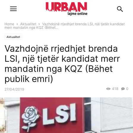
Home
Aktualitet
Vazhdojnë rrjedhjet brenda LSI, një tjetër kandidat
merr mandatin nga KQZ (Bëhet...
Aktualitet
Vazhdojnë rrjedhjet brenda
LSI, një tjetër kandidat merr
mandatin nga KQZ (Bëhet
publik emri)
418
0
27/04/2019