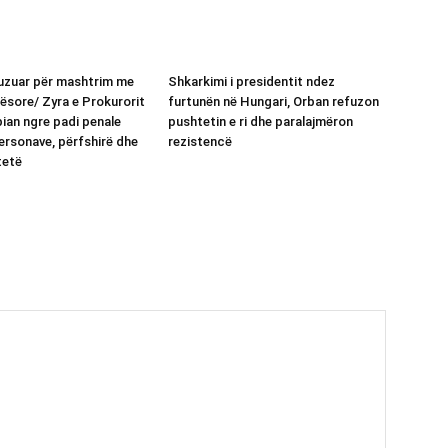
kuzuar për mashtrim me
Shkarkimi i presidentit ndez
ësore/ Zyra e Prokurorit
furtunën në Hungari, Orban refuzon
pian ngre padi penale
pushtetin e ri dhe paralajmëron
ersonave, përfshirë dhe
rezistencë
tetë