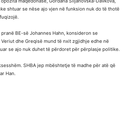
ga opozita maqedonase, Gordana Siljanovska-Davkova,
ke shtuar se nëse ajo vjen në funksion nuk do të thotë
fuqizojë.
rë pranë BE-së Johannes Hahn, konsideron se
eriut dhe Greqisë mund të nxit zgjidhje edhe në
tuar se ajo nuk duhet të përdoret për përplasje politike.
uksesshëm. SHBA jep mbështetje të madhe për atë që
ar Han.