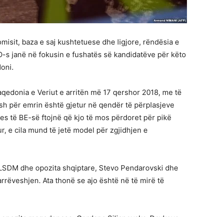
isit, baza e saj kushtetuese dhe ligjore, rëndësia e
O-s janë në fokusin e fushatës së kandidatëve për këto
oni.
aqedonia e Veriut e arritën më 17 qershor 2018, me të
sh për emrin është gjetur në qendër të përplasjeve
es të BE-së ftojnë që kjo të mos përdoret për pikë
ur, e cila mund të jetë model për zgjidhjen e
 LSDM dhe opozita shqiptare, Stevo Pendarovski dhe
arrëveshjen. Ata thonë se ajo është në të mirë të