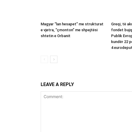
Magyar “lan hesapet” me strukturat
Greqi, të a
e vjetra, “çmonton” me shpejtësi
fondet bujq
shtetin e Orbanit
Publik Evro
kundër 22 p
4 eurodepu
LEAVE A REPLY