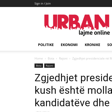
Sign in / Join
URBAN
Lajme
POLITIKE
EKONOMI
KRONIKE
SO
Home
Bota
Rajoni
Zgjedhjet presidenciale në M
Bota
Rajoni
Zgjedhjet presid
kush është molla
kandidatëve dhe t