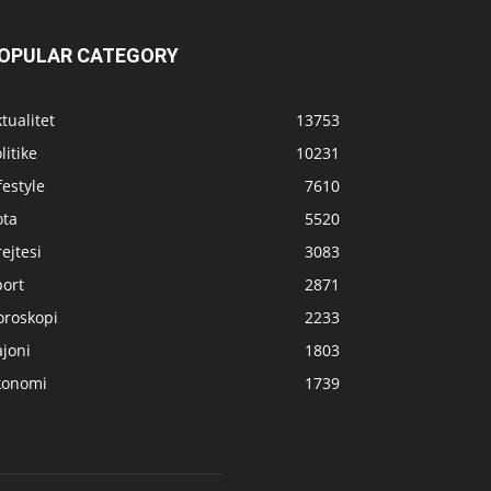
OPULAR CATEGORY
tualitet
13753
litike
10231
festyle
7610
ota
5520
ejtesi
3083
port
2871
oroskopi
2233
joni
1803
konomi
1739