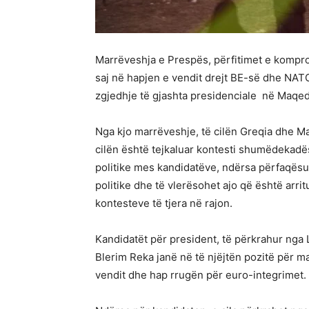
Marrëveshja e Prespës, përfitimet e komprom
saj në hapjen e vendit drejt BE-së dhe NAT
zgjedhje të gjashta presidenciale në Maqed
Nga kjo marrëveshje, të cilën Greqia dhe M
cilën është tejkaluar kontesti shumëdekadë
politike mes kandidatëve, ndërsa përfaqësu
politike dhe të vlerësohet ajo që është arrit
kontesteve të tjera në rajon.
Kandidatët për president, të përkrahur nga
Blerim Reka janë në të njëjtën pozitë për m
vendit dhe hap rrugën për euro-integrimet.