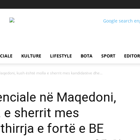
CIALE
KULTURE
LIFESTYLE
BOTA
SPORT
EDITOR
aqedoni, kush është molla e sherrit mes kandidatëve dhe...
enciale në Maqedoni,
 e sherrit mes
hirrja e fortë e BE