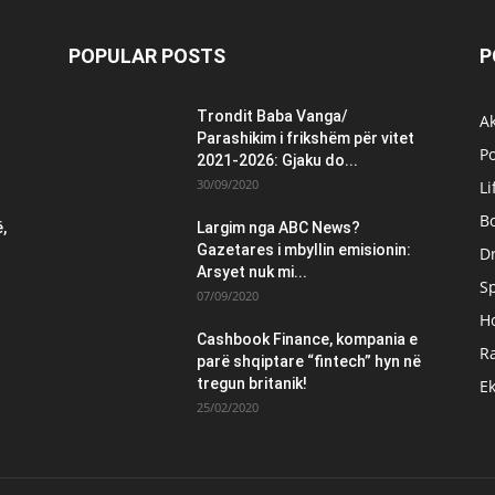
POPULAR POSTS
P
Trondit Baba Vanga/
Ak
Parashikim i frikshëm për vitet
Po
2021-2026: Gjaku do...
30/09/2020
Li
B
,
Largim nga ABC News?
Gazetares i mbyllin emisionin:
Dr
Arsyet nuk mi...
S
07/09/2020
H
Cashbook Finance, kompania e
Ra
parë shqiptare “fintech” hyn në
tregun britanik!
E
25/02/2020