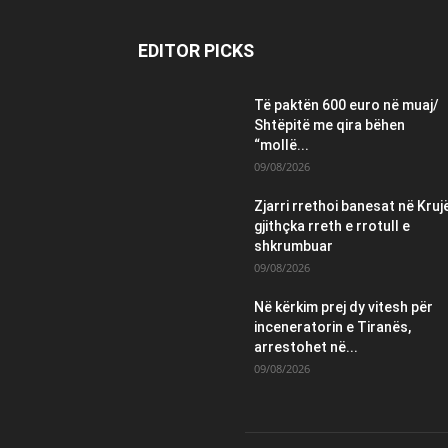
EDITOR PICKS
Të paktën 600 euro në muaj/
Shtëpitë me qira bëhen
“mollë...
09/08/2026
Zjarri rrethoi banesat në Krujë
gjithçka rreth e rrotull e
shkrumbuar
09/08/2026
Në kërkim prej dy vitesh për
inceneratorin e Tiranës,
arrestohet në...
09/08/2026