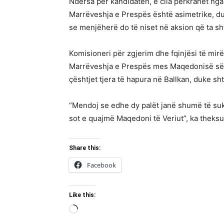
Ndërsa për kandidaten, e cila përkrahet n
Marrëveshja e Prespës është asimetrike, du
se menjëherë do të niset në aksion që ta sh
Komisioneri për zgjerim dhe fqinjësi të mi
Marrëveshja e Prespës mes Maqedonisë së V
çështjet tjera të hapura në Ballkan, duke sh
“Mendoj se edhe dy palët janë shumë të s
sot e quajmë Maqedoni të Veriut”, ka theksu
Share this:
Facebook
Like this:
Loading…