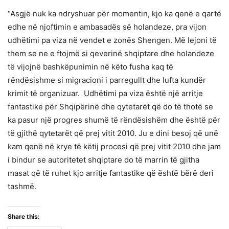
“Asgjë nuk ka ndryshuar për momentin, kjo ka qenë e qartë
edhe në njoftimin e ambasadës së holandeze, pra vijon
udhëtimi pa viza në vendet e zonës Shengen. Më lejoni të
them se ne e ftojmë si qeverinë shqiptare dhe holandeze
të vijojnë bashkëpunimin në këto fusha kaq të
rëndësishme si migracioni i parregullt dhe lufta kundër
krimit të organizuar. Udhëtimi pa viza është një arritje
fantastike për Shqipërinë dhe qytetarët që do të thotë se
ka pasur një progres shumë të rëndësishëm dhe është për
të gjithë qytetarët që prej vitit 2010. Ju e dini besoj që unë
kam qenë në krye të këtij procesi që prej vitit 2010 dhe jam
i bindur se autoritetet shqiptare do të marrin të gjitha
masat që të ruhet kjo arritje fantastike që është bërë deri
tashmë.
Share this: