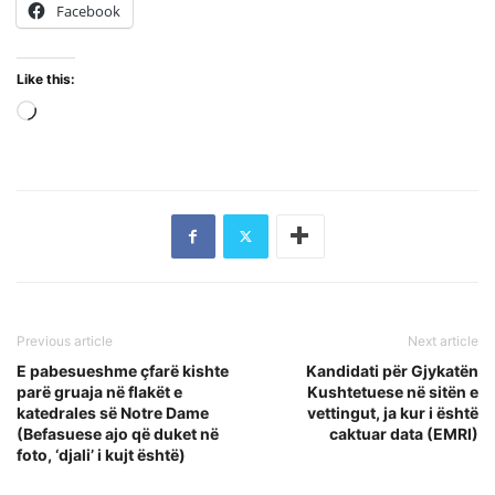
Facebook
Like this:
Loading…
Previous article
Next article
E pabesueshme çfarë kishte
Kandidati për Gjykatën
parë gruaja në flakët e
Kushtetuese në sitën e
katedrales së Notre Dame
vettingut, ja kur i është
(Befasuese ajo që duket në
caktuar data (EMRI)
foto, ‘djali’ i kujt është)