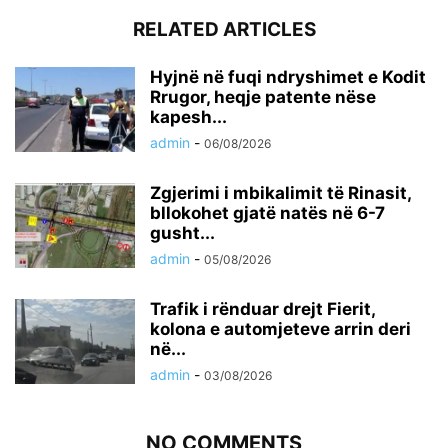
RELATED ARTICLES
Hyjnë në fuqi ndryshimet e Kodit
Rrugor, heqje patente nëse
kapesh...
admin
-
06/08/2026
Zgjerimi i mbikalimit të Rinasit,
bllokohet gjatë natës në 6-7
gusht...
admin
-
05/08/2026
Trafik i rënduar drejt Fierit,
kolona e automjeteve arrin deri
në...
admin
-
03/08/2026
NO COMMENTS