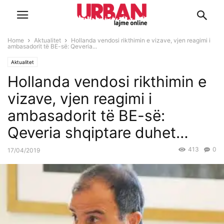
Home
Aktualitet
Hollanda vendosi rikthimin e vizave, vjen reagimi i
ambasadorit të BE-së: Qeveria...
Aktualitet
Hollanda vendosi rikthimin e
vizave, vjen reagimi i
ambasadorit të BE-së:
Qeveria shqiptare duhet…
413
0
17/04/2019