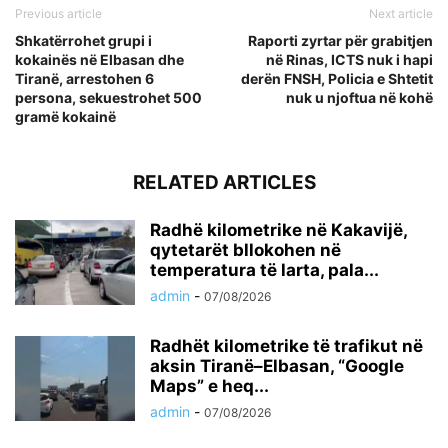
Previous article
Next article
Shkatërrohet grupi i
Raporti zyrtar për grabitjen
kokainës në Elbasan dhe
në Rinas, ICTS nuk i hapi
Tiranë, arrestohen 6
derën FNSH, Policia e Shtetit
persona, sekuestrohet 500
nuk u njoftua në kohë
gramë kokainë
RELATED ARTICLES
Radhë kilometrike në Kakavijë,
qytetarët bllokohen në
temperatura të larta, pala...
admin
-
07/08/2026
Radhët kilometrike të trafikut në
aksin Tiranë–Elbasan, “Google
Maps” e heq...
admin
-
07/08/2026