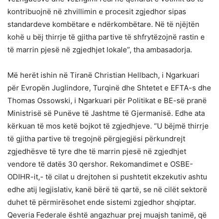
kontribuojnë në zhvillimin e procesit zgjedhor sipas
standardeve kombëtare e ndërkombëtare. Në të njëjtën
kohë u bëj thirrje të gjitha partive të shfrytëzojnë rastin e
të marrin pjesë në zgjedhjet lokale”, tha ambasadorja.
Më herët ishin në Tiranë Christian Hellbach, i Ngarkuari
për Evropën Juglindore, Turqinë dhe Shtetet e EFTA-s dhe
Thomas Ossowski, i Ngarkuari për Politikat e BE-së pranë
Ministrisë së Punëve të Jashtme të Gjermanisë. Edhe ata
kërkuan të mos ketë bojkot të zgjedhjeve. “U bëjmë thirrje
të gjitha partive të tregojnë përgjegjësi përkundrejt
zgjedhësve të tyre dhe të marrin pjesë në zgjedhjet
vendore të datës 30 qershor. Rekomandimet e OSBE-
ODIHR-it,- të cilat u drejtohen si pushtetit ekzekutiv ashtu
edhe atij legjislativ, kanë bërë të qartë, se në cilët sektorë
duhet të përmirësohet ende sistemi zgjedhor shqiptar.
Qeveria Federale është angazhuar prej muajsh tanimë, që