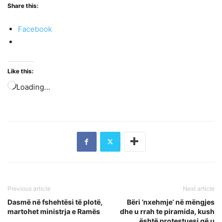
Share this:
Facebook
Like this:
Loading…
Previous article
Next article
Dasmë në fshehtësi të plotë,
Bëri ‘nxehmje’ në mëngjes
martohet ministrja e Ramës
dhe u rrah te piramida, kush
është protestuesi që u