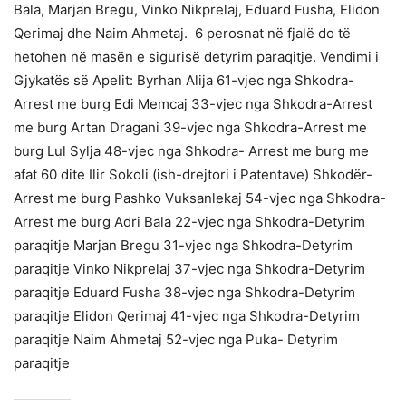
Bala, Marjan Bregu, Vinko Nikprelaj, Eduard Fusha, Elidon
Qerimaj dhe Naim Ahmetaj. 6 perosnat në fjalë do të
hetohen në masën e sigurisë detyrim paraqitje. Vendimi i
Gjykatës së Apelit: Byrhan Alija 61-vjec nga Shkodra-
Arrest me burg Edi Memcaj 33-vjec nga Shkodra-Arrest
me burg Artan Dragani 39-vjec nga Shkodra-Arrest me
burg Lul Sylja 48-vjec nga Shkodra- Arrest me burg me
afat 60 dite Ilir Sokoli (ish-drejtori i Patentave) Shkodër-
Arrest me burg Pashko Vuksanlekaj 54-vjec nga Shkodra-
Arrest me burg Adri Bala 22-vjec nga Shkodra-Detyrim
paraqitje Marjan Bregu 31-vjec nga Shkodra-Detyrim
paraqitje Vinko Nikprelaj 37-vjec nga Shkodra-Detyrim
paraqitje Eduard Fusha 38-vjec nga Shkodra-Detyrim
paraqitje Elidon Qerimaj 41-vjec nga Shkodra-Detyrim
paraqitje Naim Ahmetaj 52-vjec nga Puka- Detyrim
paraqitje