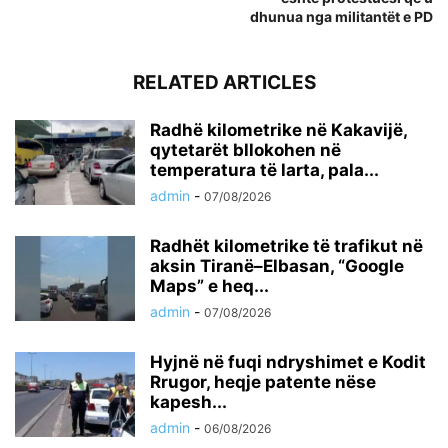
dhunua nga militantët e PD
RELATED ARTICLES
Radhë kilometrike në Kakavijë,
qytetarët bllokohen në
temperatura të larta, pala...
admin
-
07/08/2026
Radhët kilometrike të trafikut në
aksin Tiranë–Elbasan, “Google
Maps” e heq...
admin
-
07/08/2026
Hyjnë në fuqi ndryshimet e Kodit
Rrugor, heqje patente nëse
kapesh...
admin
-
06/08/2026