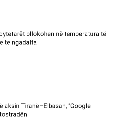
 qytetarët bllokohen në temperatura të
e të ngadalta
në aksin Tiranë–Elbasan, “Google
utostradën