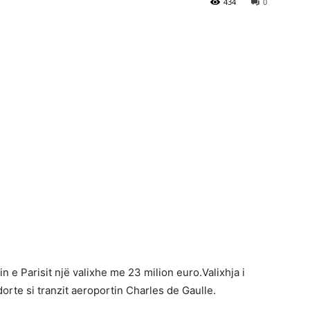
434
0
n e Parisit një valixhe me 23 milion euro.Valixhja i
rdorte si tranzit aeroportin Charles de Gaulle.