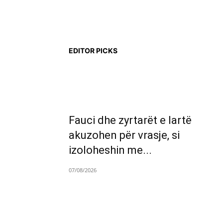
EDITOR PICKS
Fauci dhe zyrtarët e lartë
akuzohen për vrasje, si
izoloheshin me...
07/08/2026