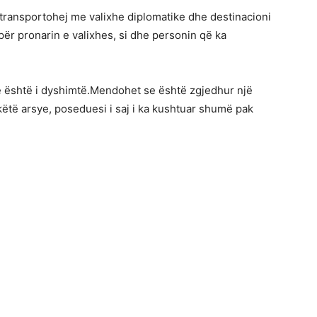
transportohej me valixhe diplomatike dhe destinacioni
për pronarin e valixhes, si dhe personin që ka
re është i dyshimtë.Mendohet se është zgjedhur një
këtë arsye, poseduesi i saj i ka kushtuar shumë pak