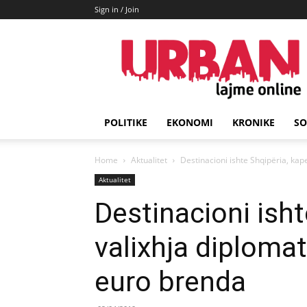
Sign in / Join
URBAN
Lajme
POLITIKE
EKONOMI
KRONIKE
SO
Home
Aktualitet
Destinacioni ishte Shqipëria, kap
Aktualitet
Destinacioni isht
valixhja diploma
euro brenda