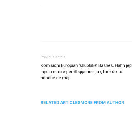
Previous article
Komisioni Europian ‘shuplakë’ Bashës, Hahn jep
lajmin e mirë për Shqipërinë, ja çfarë do të
ndodhë në maj
RELATED ARTICLES
MORE FROM AUTHOR