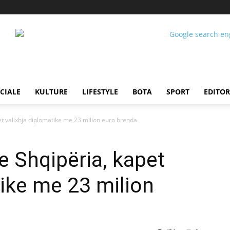
CIALE
KULTURE
LIFESTYLE
BOTA
SPORT
EDITOR
et valixhja diplomatike me 23 milion euro brenda
e Shqipëria, kapet
tike me 23 milion