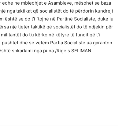
or edhe në mbledhjet e Asambleve, mësohet se baza
jë nga taktikat që socialistët do të përdorin kundrejt
im është se do t’i ftojnë në Partinë Socialiste, duke iu
rsa një tjetër taktikë që socialistët do të ndjekin për
ilitantët do t’u kërkojnë këtyre të fundit që t’i
 pushtet dhe se vetëm Partia Socialiste ua garanton
 është shkarkimi nga puna./Rigels SELIMAN