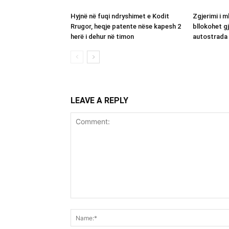
Hyjnë në fuqi ndryshimet e Kodit
Zgjerimi i m
Rrugor, heqje patente nëse kapesh 2
bllokohet g
herë i dehur në timon
autostrada 
LEAVE A REPLY