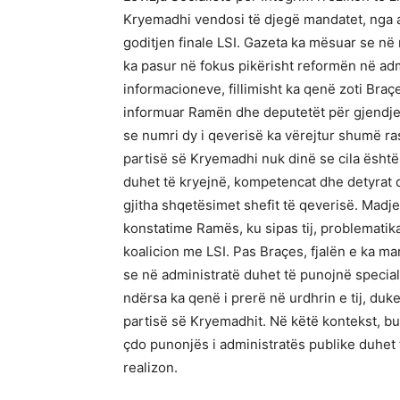
Kryemadhi vendosi të djegë mandatet, nga ana
goditjen finale LSI. Gazeta ka mësuar se në
ka pasur në fokus pikërisht reformën në admi
informacioneve, fillimisht ka qenë zoti Braç
informuar Ramën dhe deputetët për gjendjen
se numri dy i qeverisë ka vërejtur shumë ra
partisë së Kryemadhi nuk dinë se cila është
duhet të kryejnë, kompetencat dhe detyrat 
gjitha shqetësimet shefit të qeverisë. Madje
konstatime Ramës, ku sipas tij, problematik
koalicion me LSI. Pas Braçes, fjalën e ka ma
se në administratë duhet të punojnë speciali
ndërsa ka qenë i prerë në urdhrin e tij, duke
partisë së Kryemadhit. Në këtë kontekst, bu
çdo punonjës i administratës publike duhet 
realizon.