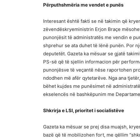
Përputhshmëria me vendet e punës
Interesant është fakti se në takimin që kry
zëvendëskryeministrin Erjon Braçe mësohe
punonjësit të administratës me vendin e pu
shprehur se ata duhet të lënë punën. Por një
deputetët. Gazeta ka mësuar se gjatë takimit
PS-së që të sjellin informacion për perform
punonjësve të veçantë nëse raportohen pro
ndodhen më afër qytetarëve. Nga ana tjetër,
bëhet kujdes me punësimet në administratën 
ekselencës në bashkëpunim me Departament
Shkrirja e LSI, prioritet i socialistëve
Gazeta ka mësuar se prej disa muajsh, kryem
bazë që të mobilizohen fort, me qëllim “shk