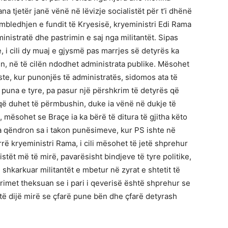
 tjetër janë vënë në lëvizje socialistët për t’i dhënë
 mbledhjen e fundit të Kryesisë, kryeministri Edi Rama
nistratë dhe pastrimin e saj nga militantët. Sipas
e, i cili dy muaj e gjysmë pas marrjes së detyrës ka
, në të cilën ndodhet administrata publike. Mësohet
ste, kur punonjës të administratës, sidomos ata të
 puna e tyre, pa pasur një përshkrim të detyrës që
që duhet të përmbushin, duke ia vënë në dukje të
, mësohet se Braçe ia ka bërë të ditura të gjitha këto
a qëndron sa i takon punësimeve, kur PS ishte në
rrë kryeministri Rama, i cili mësohet të jetë shprehur
stët më të mirë, pavarësisht bindjeve të tyre politike,
 shkarkuar militantët e mbetur në zyrat e shtetit të
rimet theksuan se i pari i qeverisë është shprehur se
të dijë mirë se çfarë pune bën dhe çfarë detyrash