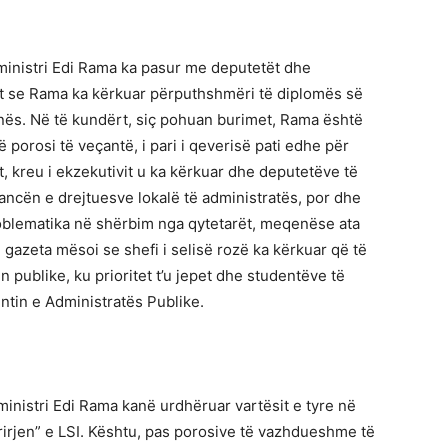
eministri Edi Rama ka pasur me deputetët dhe
t se Rama ka kërkuar përputhshmëri të diplomës së
nës. Në të kundërt, siç pohuan burimet, Rama është
 porosi të veçantë, i pari i qeverisë pati edhe për
, kreu i ekzekutivit u ka kërkuar dhe deputetëve të
ancën e drejtuesve lokalë të administratës, por dhe
blematika në shërbim nga qytetarët, meqenëse ata
 gazeta mësoi se shefi i selisë rozë ka kërkuar që të
publike, ku prioritet t’u jepet dhe studentëve të
in e Administratës Publike.
inistri Edi Rama kanë urdhëruar vartësit e tyre në
rirjen” e LSI. Kështu, pas porosive të vazhdueshme të