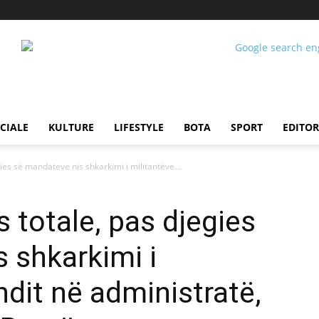
CIALE
KULTURE
LIFESTYLE
BOTA
SPORT
EDITOR
gies së mandateve nis shkarkimi i militantëve...
s totale, pas djegies
 shkarkimi i
ndit në administratë,