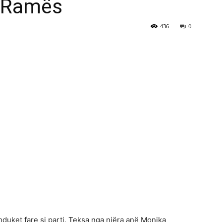
i Ramës
436
0
zhduket fare si parti. Teksa nga njëra anë Monika