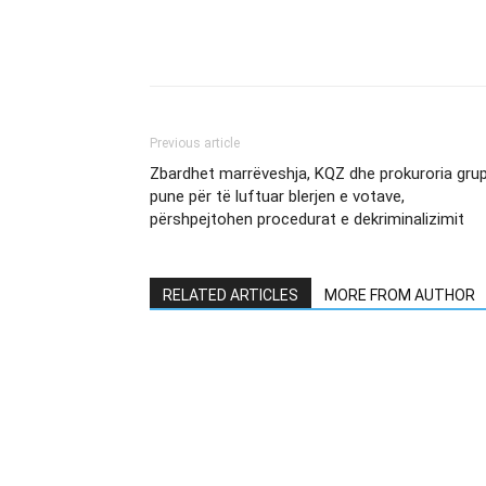
Previous article
Zbardhet marrëveshja, KQZ dhe prokuroria gru
pune për të luftuar blerjen e votave,
përshpejtohen procedurat e dekriminalizimit
RELATED ARTICLES
MORE FROM AUTHOR