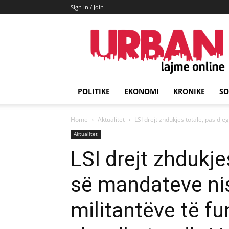
Sign in / Join
URBAN
Lajme
POLITIKE
EKONOMI
KRONIKE
SO
Home
Aktualitet
LSI drejt zhdukjes totale, pas dje
Aktualitet
LSI drejt zhdukje
së mandateve nis
militantëve të fu