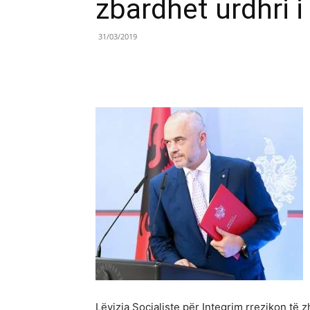
zbardhet urdhri 
31/03/2019
Share
Lëvizja Socialiste për Integrim rrezikon të 