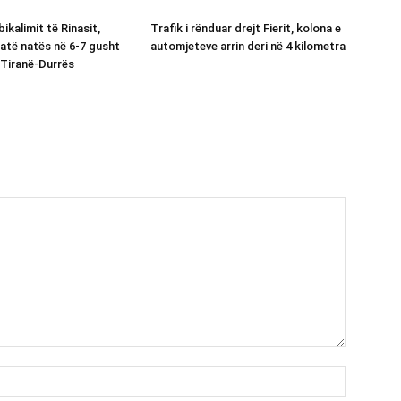
bikalimit të Rinasit,
Trafik i rënduar drejt Fierit, kolona e
jatë natës në 6-7 gusht
automjeteve arrin deri në 4 kilometra
Tiranë-Durrës