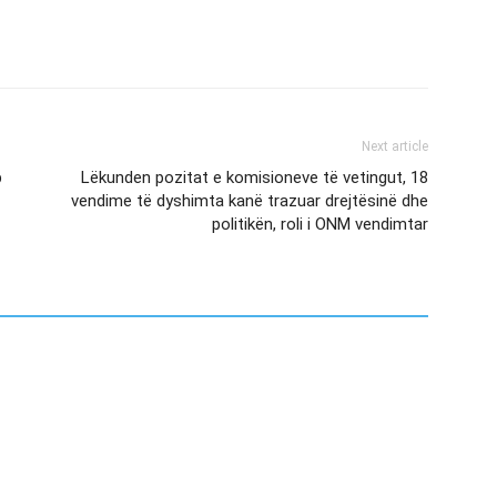
Next article
p
Lëkunden pozitat e komisioneve të vetingut, 18
vendime të dyshimta kanë trazuar drejtësinë dhe
politikën, roli i ONM vendimtar