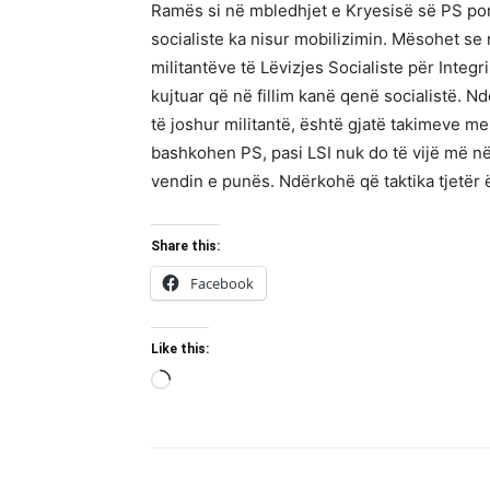
Ramës si në mbledhjet e Kryesisë së PS p
socialiste ka nisur mobilizimin. Mësohet se n
militantëve të Lëvizjes Socialiste për Integr
kujtuar që në fillim kanë qenë socialistë. Ndë
të joshur militantë, është gjatë takimeve me m
bashkohen PS, pasi LSI nuk do të vijë më në
vendin e punës. Ndërkohë që taktika tjetër
Share this:
Facebook
Like this:
Loading…