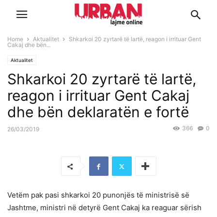
Home
Aktualitet
Shkarkoi 20 zyrtarë të lartë, reagon i irrituar Gent
Cakaj dhe bën...
Aktualitet
Shkarkoi 20 zyrtarë të lartë,
reagon i irrituar Gent Cakaj
dhe bën deklaratën e fortë
366
0
26/03/2019
Vetëm pak pasi shkarkoi 20 punonjës të ministrisë së
Jashtme, ministri në detyrë Gent Cakaj ka reaguar sërish