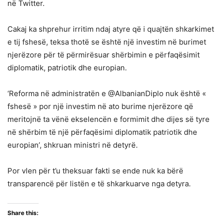
në Twitter.
Cakaj ka shprehur irritim ndaj atyre që i quajtën shkarkimet
e tij fshesë, teksa thotë se është një investim në burimet
njerëzore për të përmirësuar shërbimin e përfaqësimit
diplomatik, patriotik dhe europian.
‘Reforma në administratën e @AlbanianDiplo nuk është «
fshesë » por një investim në ato burime njerëzore që
meritojnë ta vënë ekselencën e formimit dhe dijes së tyre
në shërbim të një përfaqësimi diplomatik patriotik dhe
europian’, shkruan ministri në detyrë.
Por vlen për t’u theksuar fakti se ende nuk ka bërë
transparencë për listën e të shkarkuarve nga detyra.
Share this: