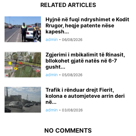
RELATED ARTICLES
Hyjnë në fuqi ndryshimet e Kodit
Rrugor, heqje patente nëse
kapesh...
admin
-
06/08/2026
Zgjerimi i mbikalimit të Rinasit,
bllokohet gjatë natës në 6-7
gusht...
admin
-
05/08/2026
Trafik i rënduar drejt Fierit,
kolona e automjeteve arrin deri
në...
admin
-
03/08/2026
NO COMMENTS