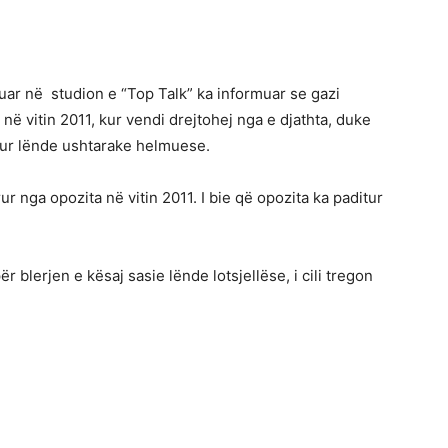
uar në studion e “Top Talk” ka informuar se gazi
 në vitin 2011, kur vendi drejtohej nga e djathta, duke
ur lënde ushtarake helmuese.
r nga opozita në vitin 2011. I bie që opozita ka paditur
blerjen e kësaj sasie lënde lotsjellëse, i cili tregon