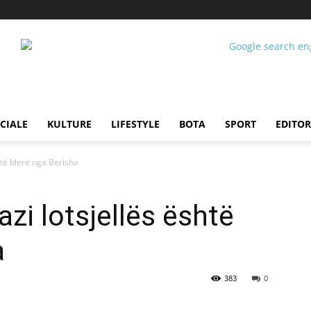
CIALE
KULTURE
LIFESTYLE
BOTA
SPORT
EDITOR
htë blerë nga Berisha
zi lotsjellës është
a
383
0