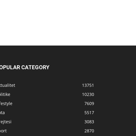
OPULAR CATEGORY
tualitet
13751
litike
10230
festyle
7609
ota
5517
ejtesi
3083
port
2870