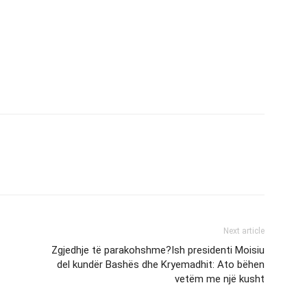
Next article
Zgjedhje të parakohshme?Ish presidenti Moisiu
del kundër Bashës dhe Kryemadhit: Ato bëhen
vetëm me një kusht