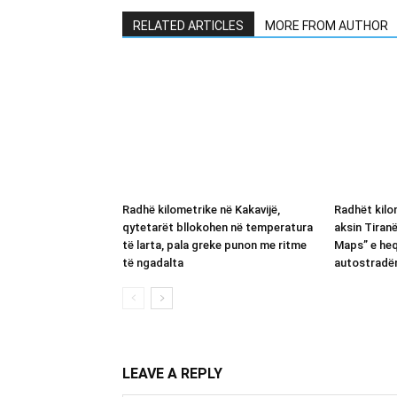
RELATED ARTICLES
MORE FROM AUTHOR
Radhë kilometrike në Kakavijë,
Radhët kilom
qytetarët bllokohen në temperatura
aksin Tiran
të larta, pala greke punon me ritme
Maps” e heq
të ngadalta
autostradë
LEAVE A REPLY