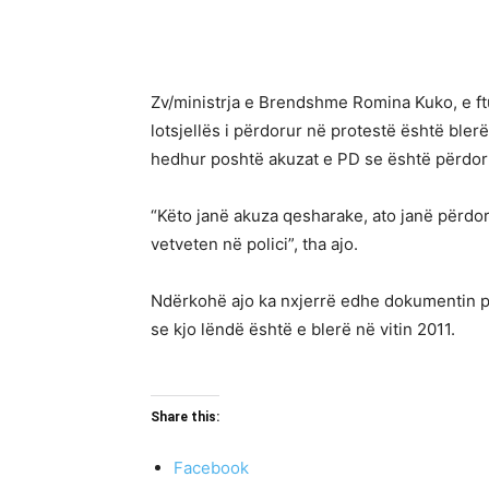
Zv/ministrja e Brendshme Romina Kuko, e ft
lotsjellës i përdorur në protestë është blerë
hedhur poshtë akuzat e PD se është përdor
“Këto janë akuza qesharake, ato janë përdoru
vetveten në polici”, tha ajo.
Ndërkohë ajo ka nxjerrë edhe dokumentin për 
se kjo lëndë është e blerë në vitin 2011.
Share this:
Facebook