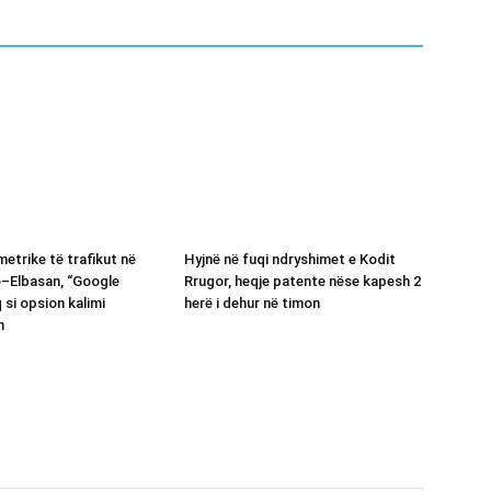
etrike të trafikut në
Hyjnë në fuqi ndryshimet e Kodit
ë–Elbasan, “Google
Rrugor, heqje patente nëse kapesh 2
 si opsion kalimi
herë i dehur në timon
n