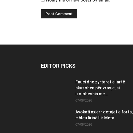
EDITOR PICKS
Fauci dhe zyrtarët e lartë
akuzohen për vrasje, si
izoloheshin me...
07/08/2026
Avokati nxjerr detajet e forta,
e bleu lirinë Ilir Meta...
07/08/2026