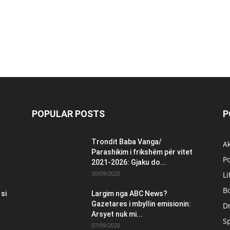
POPULAR POSTS
P
Trondit Baba Vanga/
Ak
Parashikim i frikshëm për vitet
Po
2021-2026: Gjaku do...
30/09/2020
Li
B
 si
Largim nga ABC News?
Gazetares i mbyllin emisionin:
Dr
Arsyet nuk mi...
S
07/09/2020