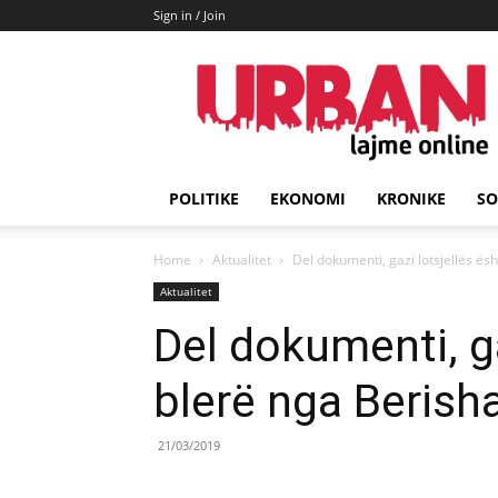
Sign in / Join
URBAN
Lajme
POLITIKE
EKONOMI
KRONIKE
SO
Home
Aktualitet
Del dokumenti, gazi lotsjellës ës
Aktualitet
Del dokumenti, ga
blerë nga Berish
21/03/2019
Share