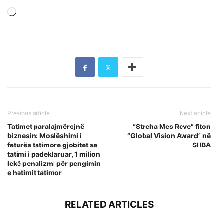
Loading…
Previous article
Next article
Tatimet paralajmërojnë
“Streha Mes Reve” fiton
biznesin: Moslëshimi i
“Global Vision Award” në
faturës tatimore gjobitet sa
SHBA
tatimi i padeklaruar, 1 milion
lekë penalizmi për pengimin
e hetimit tatimor
RELATED ARTICLES