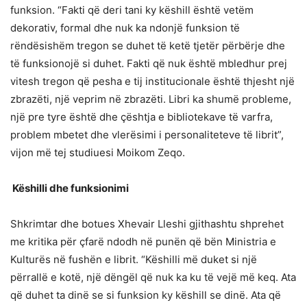
funksion. “Fakti që deri tani ky këshill është vetëm
dekorativ, formal dhe nuk ka ndonjë funksion të
rëndësishëm tregon se duhet të ketë tjetër përbërje dhe
të funksionojë si duhet. Fakti që nuk është mbledhur prej
vitesh tregon që pesha e tij institucionale është thjesht një
zbrazëti, një veprim në zbrazëti. Libri ka shumë probleme,
një pre tyre është dhe çështja e bibliotekave të varfra,
problem mbetet dhe vlerësimi i personaliteteve të librit”,
vijon më tej studiuesi Moikom Zeqo.
Këshilli dhe funksionimi
Shkrimtar dhe botues Xhevair Lleshi gjithashtu shprehet
me kritika për çfarë ndodh në punën që bën Ministria e
Kulturës në fushën e librit. “Këshilli më duket si një
përrallë e kotë, një dëngël që nuk ka ku të vejë më keq. Ata
që duhet ta dinë se si funksion ky këshill se dinë. Ata që