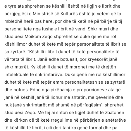
e tyre ata shprehen se këshilli është në ligjin e librit dhe
përgjegjësi e Ministrisë së Kulturës është jo vetëm që ta
mbledhë herë pas here, por dhe të ketë në përbërje të tij
personalitete nga fusha e librit në vend. Shkrimtari dhe
studiuesi Moikom Zeqo shprehet se duke qenë me rol
këshillimor duhet të ketë më tepër personalitete të librit se
sa zyrtarë. “Këshilli i librit duhet të ketë personalitete të
vërteta të librit. Janë edhe botuesit, por kryesorët janë
shkrimtarët. Ky këshill duhet të mbrohet me të drejtën
intelektuale të shkrimtarëve. Duke qenë me rol këshillimor
duhet të ketë më tepër emra personalitetesh se sa zyrtarë
dhe botues. Edhe nga pikëpamja e proporcioneve ata që
janë në këshill janë të lidhur me shtetin, me qeverinë dhe
nuk janë shkrimtarët më shumë në përfaqësim”, shprehet
studiuesi Zeqo. Më tej ai shton se ligjet duhet të zbatohen
dhe kërkon që të ketë rregullime në përbërjen e anëtarëve
të këshillit të librit, i cili deri tani ka qenë formal dhe pa