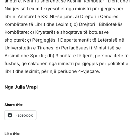
anëtarë. Neni 10 shprehet se Këshilli Kombëtar i Librit dhe i
Nxitjes së Leximit kryesohet nga ministri përgjegjës për
librin. Anëtarët e KKLNL-së janë: a) Drejtori i Qendrës
Kombëtare të Librit dhe Leximit; b) Drejtori i Bibliotekës
Kombëtare; c) Kryetarët e shoqatave të botuesve
shqiptarë; ç) Përgjegjësi i Departamentit të Letërsisë në
Universitetin e Tiranës; d) Përfaqësuesi i Ministrisë së
Arsimit dhe Sportit; dh) 3 anëtarë të tjerë, personalitete të
fushës, që caktohen nga ministri përgjegjës për politikat e
librit dhe leximit, për një periudhë 4-vjeçare.
Nga Julia Vrapi
Share this:
Facebook
Like this: