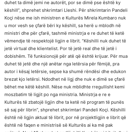
duhet ta dimë jemi ne autorët, por se dimë pse është ky
këshill”, shprehet shkrimtari Lleshi. Për shkrimtarin Pandeli
Koçi nëse me ish ministren e Kulturës Mirela Kumbaro nuk
u mor vesh se çfarë bëri ky këshill, sa herë u mblodh në
ministri dhe për çfarë, tashmë ministrja e re duhet të ketë
vëmendje të respektojë ligjin e librit. “Këshilli nuk duhet të
jetë virtual dhe klientelist. Por të jetë real dhe të jetë i
dobishëm. Të funksionojë për atë që është krijuar. Për mua
duhet të jetë dhe një anëtar nga letërsia për fëmijë, pra
autor i kësaj letërsie, sepse ka shumë rëndësi dhe edukon
brezat kjo letërsi. Ndodhet në ligj dhe nuk e dimë se çfarë
bëhet me këtë këshill. Nëse nuk mblidhte rregullisht kemi
moszbatim të ligjit po nga ministria. Ministrja e re e
Kulturës të zbatojë ligjin dhe ta ketë në program të punës
së saj për librin”, shprehet shkrimtari Pandeli Koçi. Këshilli
është në ligjin aktual të librit, por në projektligjin e librit që
është në faqen e ministrisë së Kulturës ai ka më pak