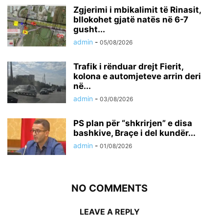
Zgjerimi i mbikalimit të Rinasit,
bllokohet gjatë natës në 6-7
gusht...
admin
-
05/08/2026
Trafik i rënduar drejt Fierit,
kolona e automjeteve arrin deri
në...
admin
-
03/08/2026
PS plan për “shkrirjen” e disa
bashkive, Braçe i del kundër...
admin
-
01/08/2026
NO COMMENTS
LEAVE A REPLY