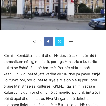
Këshilli Kombëtar i Librit dhe i Nxitjes së Leximit është i
parashikuar në ligjin e librit, por nga Ministria e Kulturës
duket se është lënë në harresë. Por për shkrimtarët
këshilli nuk duhet të jetë vetëm virtual dhe pa pasur asnjë
lloj funksioni, por duhet të kryejë misionin e tij për librin
pranë Ministrisë së Kulturës. KKLNL nga ish ministrja e
Kulturës nuk u mor shumë në vëmendje, por shkrimtarët i
bëjnë apel dhe ministres Elva Margariti, që duhet të
zbatohen ligjet dhe këshilli të jetë funksional. Në reagimet