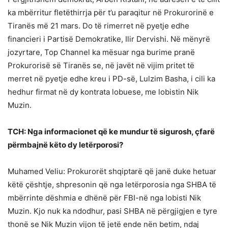
ka mbërritur fletëthirrja për t’u paraqitur në Prokurorinë e
Tiranës më 21 mars. Do të rimerret në pyetje edhe
financieri i Partisë Demokratike, Ilir Dervishi. Në mënyrë
jozyrtare, Top Channel ka mësuar nga burime pranë
Prokurorisë së Tiranës se, në javët në vijim pritet të
merret në pyetje edhe kreu i PD-së, Lulzim Basha, i cili ka
hedhur firmat në dy kontrata lobuese, me lobistin Nik
Muzin.
TCH: Nga informacionet që ke mundur të sigurosh, çfarë
përmbajnë këto dy letërporosi?
Muhamed Veliu: Prokurorët shqiptarë që janë duke hetuar
këtë çështje, shpresonin që nga letërporosia nga SHBA të
mbërrinte dëshmia e dhënë për FBI-në nga lobisti Nik
Muzin. Kjo nuk ka ndodhur, pasi SHBA në përgjigjen e tyre
thonë se Nik Muzin vijon të jetë ende nën betim, ndaj