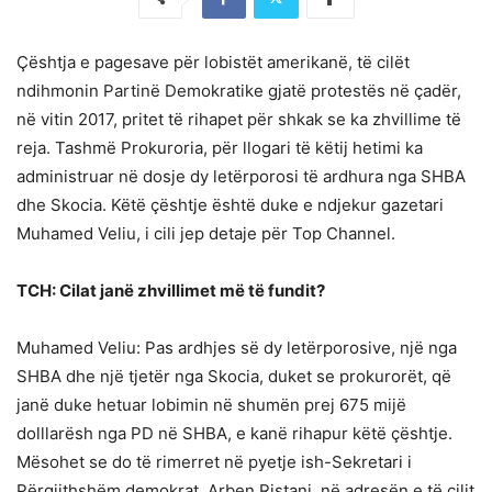
Çështja e pagesave për lobistët amerikanë, të cilët
ndihmonin Partinë Demokratike gjatë protestës në çadër,
në vitin 2017, pritet të rihapet për shkak se ka zhvillime të
reja. Tashmë Prokuroria, për llogari të këtij hetimi ka
administruar në dosje dy letërporosi të ardhura nga SHBA
dhe Skocia. Këtë çështje është duke e ndjekur gazetari
Muhamed Veliu, i cili jep detaje për Top Channel.
TCH: Cilat janë zhvillimet më të fundit?
Muhamed Veliu: Pas ardhjes së dy letërporosive, një nga
SHBA dhe një tjetër nga Skocia, duket se prokurorët, që
janë duke hetuar lobimin në shumën prej 675 mijë
dolllarësh nga PD në SHBA, e kanë rihapur këtë çështje.
Mësohet se do të rimerret në pyetje ish-Sekretari i
Përgjithshëm demokrat, Arben Ristani, në adresën e të cilit