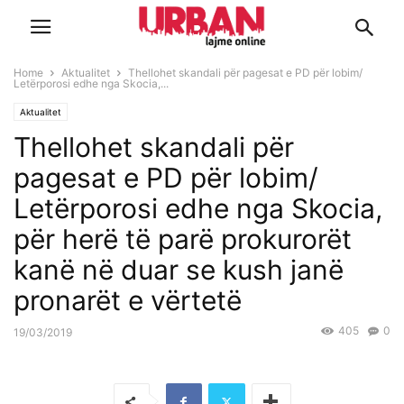
Home
Aktualitet
Thellohet skandali për pagesat e PD për lobim/
Letërporosi edhe nga Skocia,...
Aktualitet
Thellohet skandali për
pagesat e PD për lobim/
Letërporosi edhe nga Skocia,
për herë të parë prokurorët
kanë në duar se kush janë
pronarët e vërtetë
405
0
19/03/2019