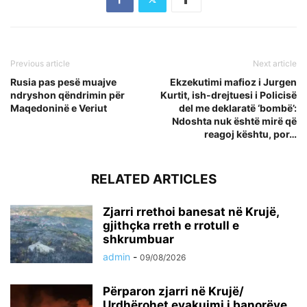
Previous article
Next article
Rusia pas pesë muajve
Ekzekutimi mafioz i Jurgen
ndryshon qëndrimin për
Kurtit, ish-drejtuesi i Policisë
Maqedoninë e Veriut
del me deklaratë ‘bombë’:
Ndoshta nuk është mirë që
reagoj kështu, por…
RELATED ARTICLES
Zjarri rrethoi banesat në Krujë,
gjithçka rreth e rrotull e
shkrumbuar
admin
-
09/08/2026
Përparon zjarri në Krujë/
Urdhërohet evakuimi i banorëve