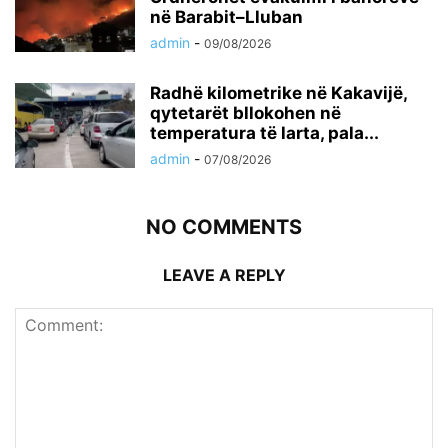
në Barabit–Lluban
admin
-
09/08/2026
Radhë kilometrike në Kakavijë,
qytetarët bllokohen në
temperatura të larta, pala...
admin
-
07/08/2026
NO COMMENTS
LEAVE A REPLY