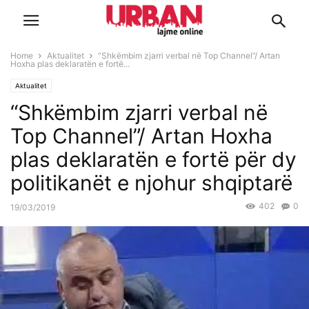
Home
Aktualitet
“Shkëmbim zjarri verbal në Top Channel”/ Artan
Hoxha plas deklaratën e fortë...
Aktualitet
“Shkëmbim zjarri verbal në
Top Channel”/ Artan Hoxha
plas deklaratën e fortë për dy
politikanët e njohur shqiptarë
402
0
19/03/2019