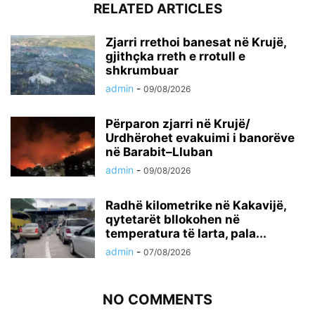
RELATED ARTICLES
Zjarri rrethoi banesat në Krujë,
gjithçka rreth e rrotull e
shkrumbuar
admin
-
09/08/2026
Përparon zjarri në Krujë/
Urdhërohet evakuimi i banorëve
në Barabit–Lluban
admin
-
09/08/2026
Radhë kilometrike në Kakavijë,
qytetarët bllokohen në
temperatura të larta, pala...
admin
-
07/08/2026
NO COMMENTS