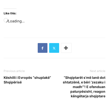
Like this:
Loading…
Previous article
Next article
Këshilli i Evropës “shuplakë”
“Shqiptarët s’më lanë dot
Shqipërisë
shtatzënë, e bëri ‘zezaku i
madh'”! E ofenduan
paturpësisht, reagon
këngëtarja shqiptare