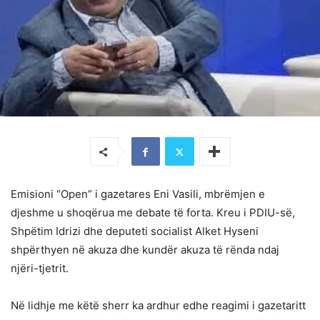
Emisioni “Open” i gazetares Eni Vasili, mbrëmjen e
djeshme u shoqërua me debate të forta. Kreu i PDIU-së,
Shpëtim Idrizi dhe deputeti socialist Alket Hyseni
shpërthyen në akuza dhe kundër akuza të rënda ndaj
njëri-tjetrit.
Në lidhje me këtë sherr ka ardhur edhe reagimi i gazetaritt